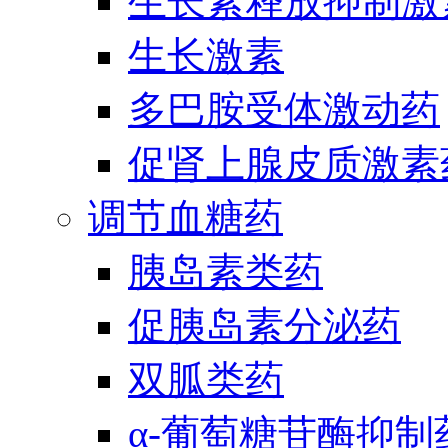
生长素释放抑制激
生长激素
多巴胺受体激动药
促肾上腺皮质激素
调节血糖药
胰岛素类药
促胰岛素分泌药
双胍类药
α-葡萄糖苷酶抑制