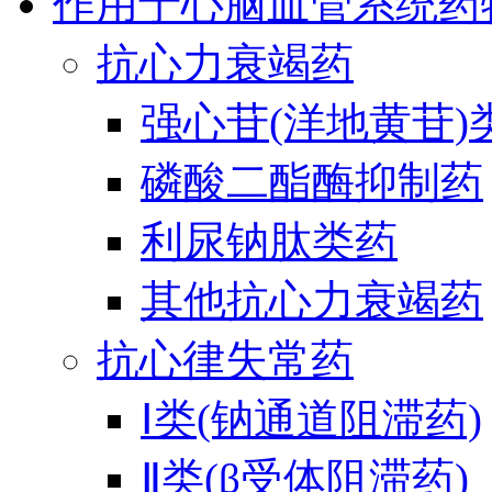
作用于心脑血管系统药
抗心力衰竭药
强心苷(洋地黄苷)
磷酸二酯酶抑制药
利尿钠肽类药
其他抗心力衰竭药
抗心律失常药
Ⅰ类(钠通道阻滞药)
Ⅱ类(β受体阻滞药)