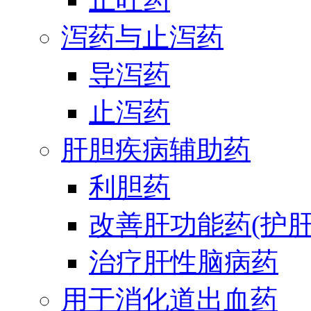
泻药与止泻药
导泻药
止泻药
肝胆疾病辅助药
利胆药
改善肝功能药(护肝
治疗肝性脑病药
用于消化道出血药