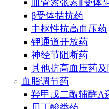
血管紧张素Ⅱ受体
β受体拮抗药
中枢性抗高血压药
钾通道开放药
神经节阻断药
其他抗高血压药及
血脂调节药
羟甲戊二酰辅酶A
贝丁酸类药