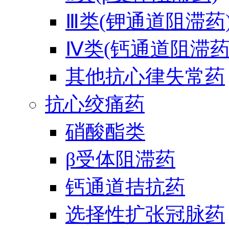
Ⅲ类(钾通道阻滞药
Ⅳ类(钙通道阻滞药
其他抗心律失常药
抗心绞痛药
硝酸酯类
β受体阻滞药
钙通道拮抗药
选择性扩张冠脉药