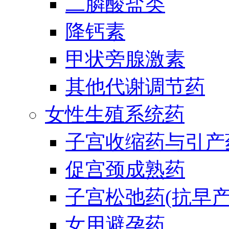
二膦酸盐类
降钙素
甲状旁腺激素
其他代谢调节药
女性生殖系统药
子宫收缩药与引产
促宫颈成熟药
子宫松弛药(抗早产
女用避孕药