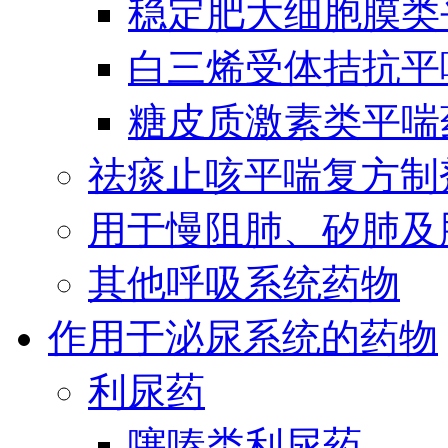
稳定肥大细胞膜类
白三烯受体拮抗平
糖皮质激素类平喘
祛痰止咳平喘复方制
用于慢阻肺、矽肺及
其他呼吸系统药物
作用于泌尿系统的药物
利尿药
噻嗪类利尿药