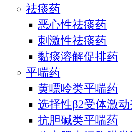
祛痰药
恶心性祛痰药
刺激性祛痰药
黏痰溶解促排药
平喘药
黄嘌呤类平喘药
选择性β2受体激
抗胆碱类平喘药