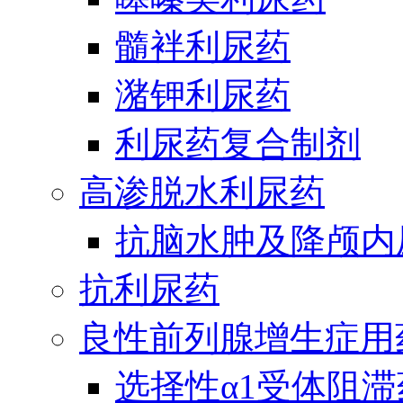
髓袢利尿药
潴钾利尿药
利尿药复合制剂
高渗脱水利尿药
抗脑水肿及降颅内
抗利尿药
良性前列腺增生症用
选择性α1受体阻滞