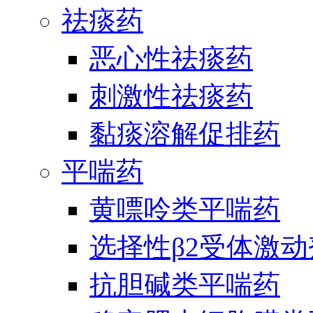
祛痰药
恶心性祛痰药
刺激性祛痰药
黏痰溶解促排药
平喘药
黄嘌呤类平喘药
选择性β2受体激
抗胆碱类平喘药