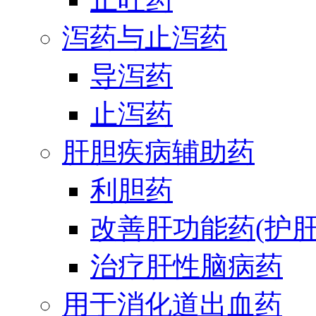
泻药与止泻药
导泻药
止泻药
肝胆疾病辅助药
利胆药
改善肝功能药(护肝
治疗肝性脑病药
用于消化道出血药