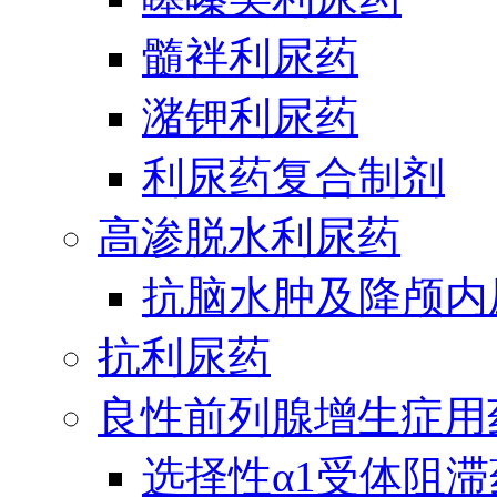
髓袢利尿药
潴钾利尿药
利尿药复合制剂
高渗脱水利尿药
抗脑水肿及降颅内
抗利尿药
良性前列腺增生症用
选择性α1受体阻滞