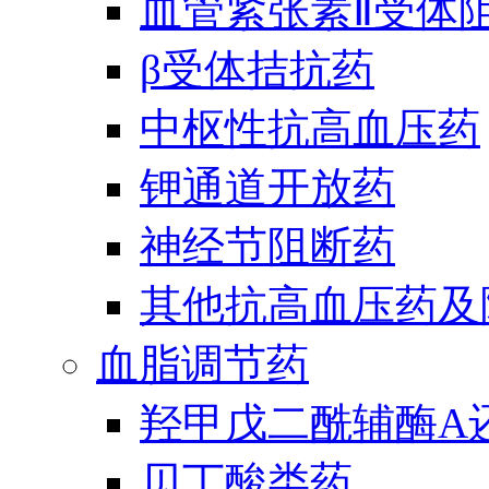
血管紧张素Ⅱ受体
β受体拮抗药
中枢性抗高血压药
钾通道开放药
神经节阻断药
其他抗高血压药及
血脂调节药
羟甲戊二酰辅酶A
贝丁酸类药