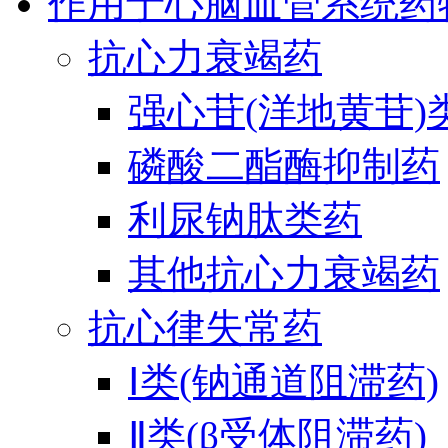
作用于心脑血管系统药
抗心力衰竭药
强心苷(洋地黄苷)
磷酸二酯酶抑制药
利尿钠肽类药
其他抗心力衰竭药
抗心律失常药
Ⅰ类(钠通道阻滞药)
Ⅱ类(β受体阻滞药)