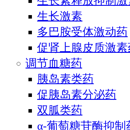
生长素释放抑制激
生长激素
多巴胺受体激动药
促肾上腺皮质激素
调节血糖药
胰岛素类药
促胰岛素分泌药
双胍类药
α-葡萄糖苷酶抑制