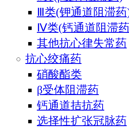
Ⅲ类(钾通道阻滞药
Ⅳ类(钙通道阻滞药
其他抗心律失常药
抗心绞痛药
硝酸酯类
β受体阻滞药
钙通道拮抗药
选择性扩张冠脉药