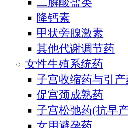
二膦酸盐类
降钙素
甲状旁腺激素
其他代谢调节药
女性生殖系统药
子宫收缩药与引产
促宫颈成熟药
子宫松弛药(抗早产
女用避孕药