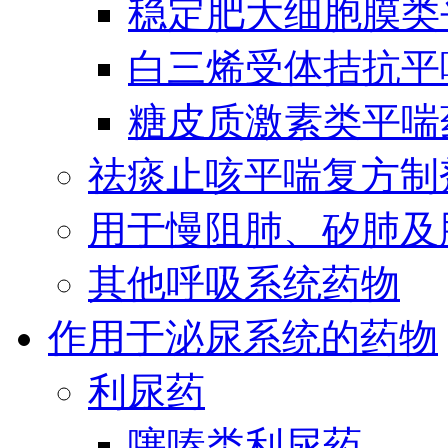
稳定肥大细胞膜类
白三烯受体拮抗平
糖皮质激素类平喘
祛痰止咳平喘复方制
用于慢阻肺、矽肺及
其他呼吸系统药物
作用于泌尿系统的药物
利尿药
噻嗪类利尿药