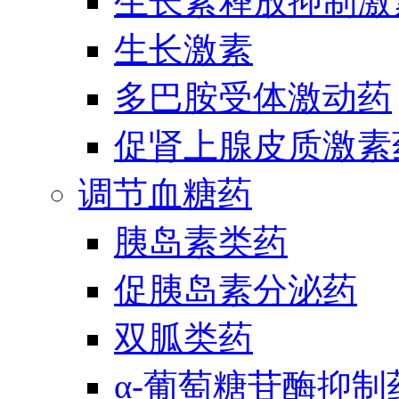
生长素释放抑制激
生长激素
多巴胺受体激动药
促肾上腺皮质激素
调节血糖药
胰岛素类药
促胰岛素分泌药
双胍类药
α-葡萄糖苷酶抑制