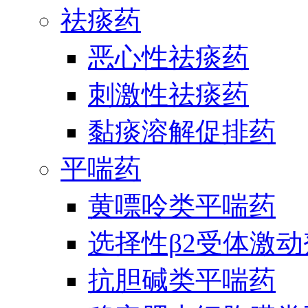
祛痰药
恶心性祛痰药
刺激性祛痰药
黏痰溶解促排药
平喘药
黄嘌呤类平喘药
选择性β2受体激
抗胆碱类平喘药