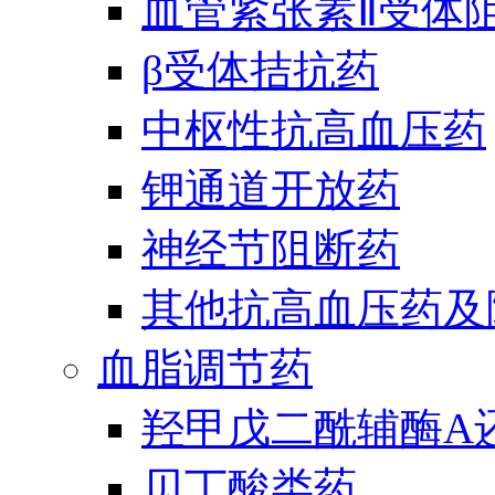
血管紧张素Ⅱ受体
β受体拮抗药
中枢性抗高血压药
钾通道开放药
神经节阻断药
其他抗高血压药及
血脂调节药
羟甲戊二酰辅酶A
贝丁酸类药