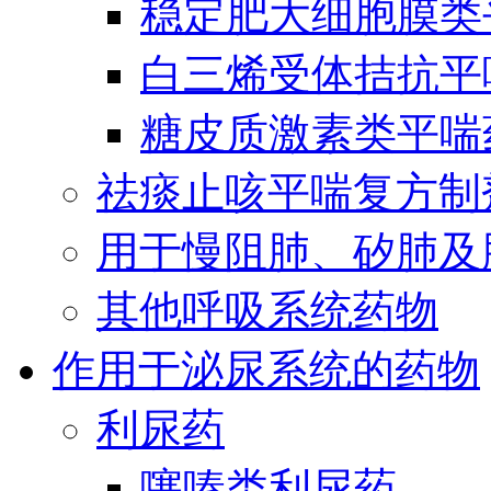
稳定肥大细胞膜类
白三烯受体拮抗平
糖皮质激素类平喘
祛痰止咳平喘复方制
用于慢阻肺、矽肺及
其他呼吸系统药物
作用于泌尿系统的药物
利尿药
噻嗪类利尿药