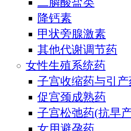
二膦酸盐类
降钙素
甲状旁腺激素
其他代谢调节药
女性生殖系统药
子宫收缩药与引产
促宫颈成熟药
子宫松弛药(抗早产
女用避孕药