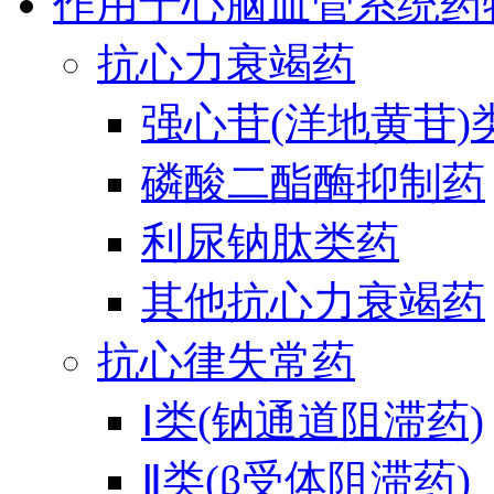
作用于心脑血管系统药
抗心力衰竭药
强心苷(洋地黄苷)
磷酸二酯酶抑制药
利尿钠肽类药
其他抗心力衰竭药
抗心律失常药
Ⅰ类(钠通道阻滞药)
Ⅱ类(β受体阻滞药)