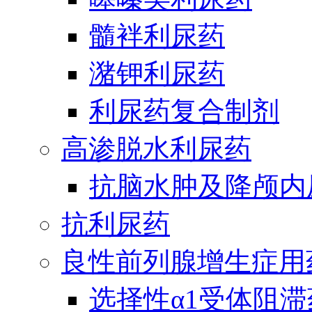
髓袢利尿药
潴钾利尿药
利尿药复合制剂
高渗脱水利尿药
抗脑水肿及降颅内
抗利尿药
良性前列腺增生症用
选择性α1受体阻滞