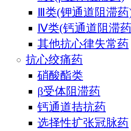
Ⅲ类(钾通道阻滞药
Ⅳ类(钙通道阻滞药
其他抗心律失常药
抗心绞痛药
硝酸酯类
β受体阻滞药
钙通道拮抗药
选择性扩张冠脉药