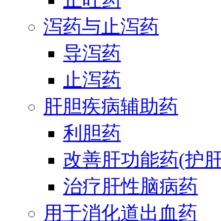
泻药与止泻药
导泻药
止泻药
肝胆疾病辅助药
利胆药
改善肝功能药(护肝
治疗肝性脑病药
用于消化道出血药