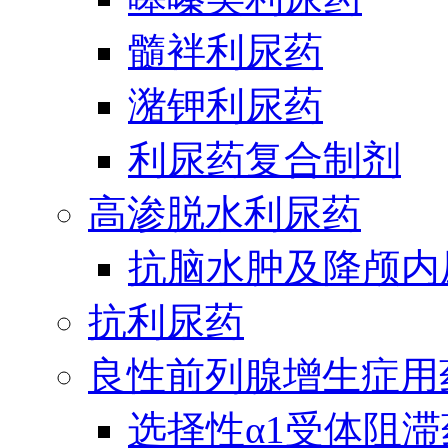
髓袢利尿药
潴钾利尿药
利尿药复合制剂
高渗脱水利尿药
抗脑水肿及降颅内
抗利尿药
良性前列腺增生症用
选择性α1受体阻滞