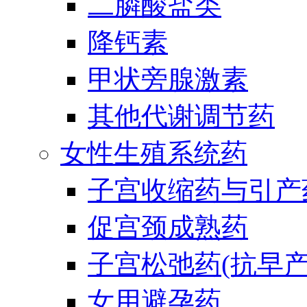
二膦酸盐类
降钙素
甲状旁腺激素
其他代谢调节药
女性生殖系统药
子宫收缩药与引产
促宫颈成熟药
子宫松弛药(抗早产
女用避孕药