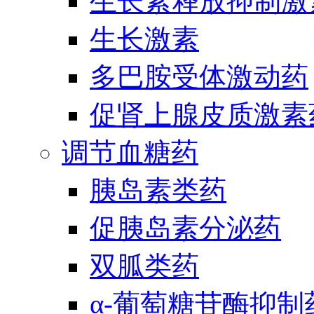
生长素释放抑制激
生长激素
多巴胺受体激动药
促肾上腺皮质激素
调节血糖药
胰岛素类药
促胰岛素分泌药
双胍类药
α-葡萄糖苷酶抑制