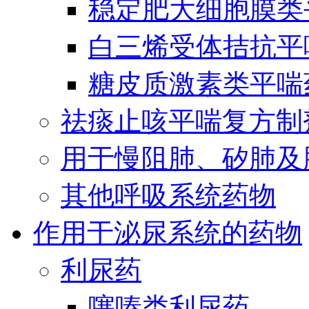
稳定肥大细胞膜类
白三烯受体拮抗平
糖皮质激素类平喘
祛痰止咳平喘复方制
用于慢阻肺、矽肺及
其他呼吸系统药物
作用于泌尿系统的药物
利尿药
噻嗪类利尿药