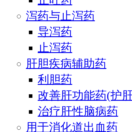
泻药与止泻药
导泻药
止泻药
肝胆疾病辅助药
利胆药
改善肝功能药(护肝
治疗肝性脑病药
用于消化道出血药