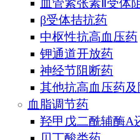
血管紧张素Ⅱ受体
β受体拮抗药
中枢性抗高血压药
钾通道开放药
神经节阻断药
其他抗高血压药及
血脂调节药
羟甲戊二酰辅酶A
贝丁酸类药