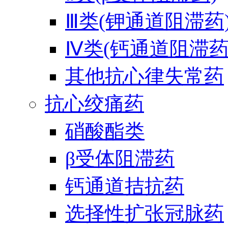
Ⅲ类(钾通道阻滞药
Ⅳ类(钙通道阻滞药
其他抗心律失常药
抗心绞痛药
硝酸酯类
β受体阻滞药
钙通道拮抗药
选择性扩张冠脉药