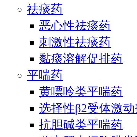
祛痰药
恶心性祛痰药
刺激性祛痰药
黏痰溶解促排药
平喘药
黄嘌呤类平喘药
选择性β2受体激
抗胆碱类平喘药