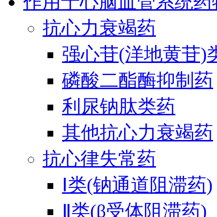
作用于心脑血管系统药
抗心力衰竭药
强心苷(洋地黄苷)
磷酸二酯酶抑制药
利尿钠肽类药
其他抗心力衰竭药
抗心律失常药
Ⅰ类(钠通道阻滞药)
Ⅱ类(β受体阻滞药)