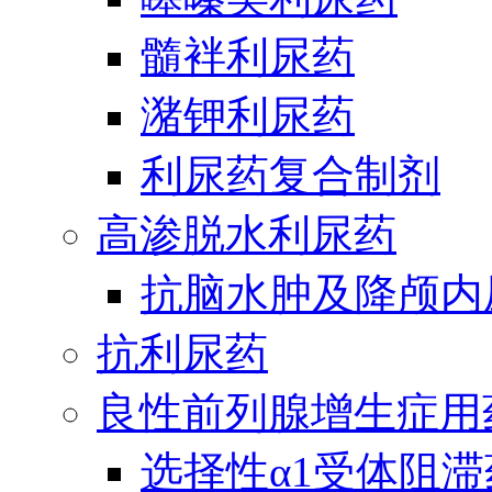
髓袢利尿药
潴钾利尿药
利尿药复合制剂
高渗脱水利尿药
抗脑水肿及降颅内
抗利尿药
良性前列腺增生症用
选择性α1受体阻滞