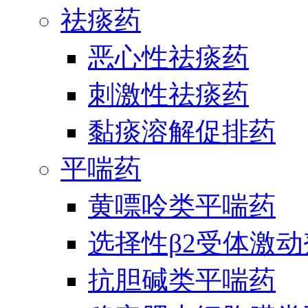
祛痰药
恶心性祛痰药
刺激性祛痰药
黏痰溶解促排药
平喘药
黄嘌呤类平喘药
选择性β2受体激
抗胆碱类平喘药