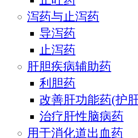
泻药与止泻药
导泻药
止泻药
肝胆疾病辅助药
利胆药
改善肝功能药(护肝
治疗肝性脑病药
用于消化道出血药