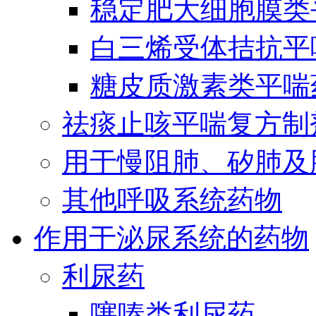
稳定肥大细胞膜类
白三烯受体拮抗平
糖皮质激素类平喘
祛痰止咳平喘复方制
用于慢阻肺、矽肺及
其他呼吸系统药物
作用于泌尿系统的药物
利尿药
噻嗪类利尿药