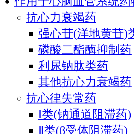
作用于心脑血管系统药
抗心力衰竭药
强心苷(洋地黄苷)
磷酸二酯酶抑制药
利尿钠肽类药
其他抗心力衰竭药
抗心律失常药
Ⅰ类(钠通道阻滞药)
Ⅱ类(β受体阻滞药)