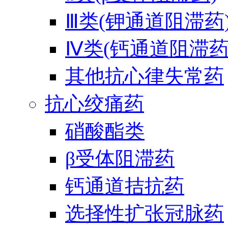
Ⅲ类(钾通道阻滞药
Ⅳ类(钙通道阻滞药
其他抗心律失常药
抗心绞痛药
硝酸酯类
β受体阻滞药
钙通道拮抗药
选择性扩张冠脉药