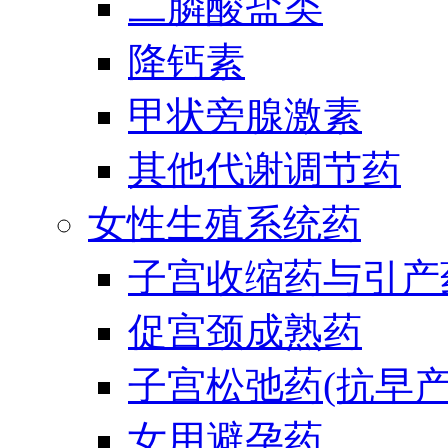
二膦酸盐类
降钙素
甲状旁腺激素
其他代谢调节药
女性生殖系统药
子宫收缩药与引产
促宫颈成熟药
子宫松弛药(抗早产
女用避孕药