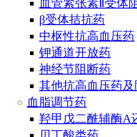
血管紧张素Ⅱ受体
β受体拮抗药
中枢性抗高血压药
钾通道开放药
神经节阻断药
其他抗高血压药及
血脂调节药
羟甲戊二酰辅酶A
贝丁酸类药