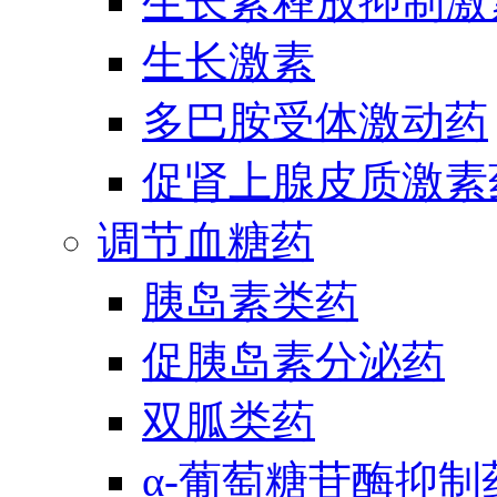
生长素释放抑制激
生长激素
多巴胺受体激动药
促肾上腺皮质激素
调节血糖药
胰岛素类药
促胰岛素分泌药
双胍类药
α-葡萄糖苷酶抑制