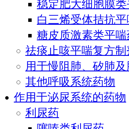
稳定肥大细胞膜类
白三烯受体拮抗平
糖皮质激素类平喘
祛痰止咳平喘复方制
用于慢阻肺、矽肺及
其他呼吸系统药物
作用于泌尿系统的药物
利尿药
噻嗪类利尿药