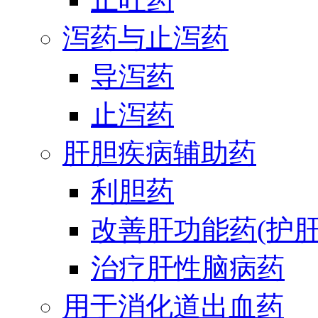
泻药与止泻药
导泻药
止泻药
肝胆疾病辅助药
利胆药
改善肝功能药(护肝
治疗肝性脑病药
用于消化道出血药