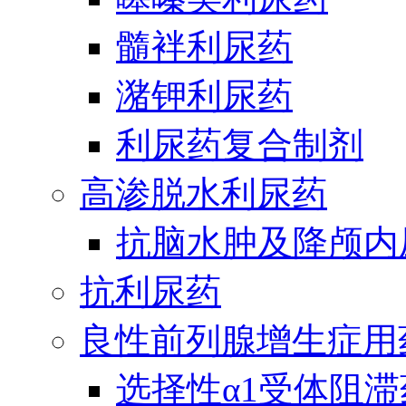
髓袢利尿药
潴钾利尿药
利尿药复合制剂
高渗脱水利尿药
抗脑水肿及降颅内
抗利尿药
良性前列腺增生症用
选择性α1受体阻滞