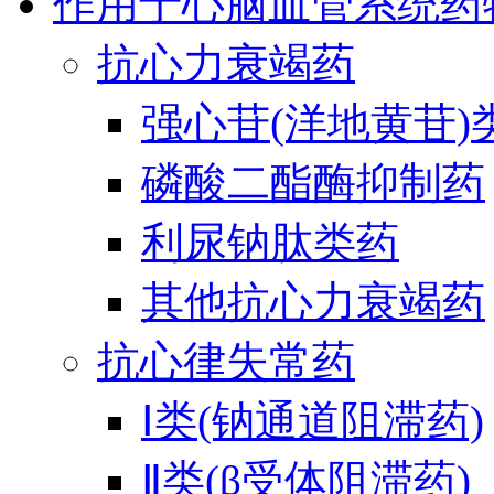
作用于心脑血管系统药
抗心力衰竭药
强心苷(洋地黄苷)
磷酸二酯酶抑制药
利尿钠肽类药
其他抗心力衰竭药
抗心律失常药
Ⅰ类(钠通道阻滞药)
Ⅱ类(β受体阻滞药)