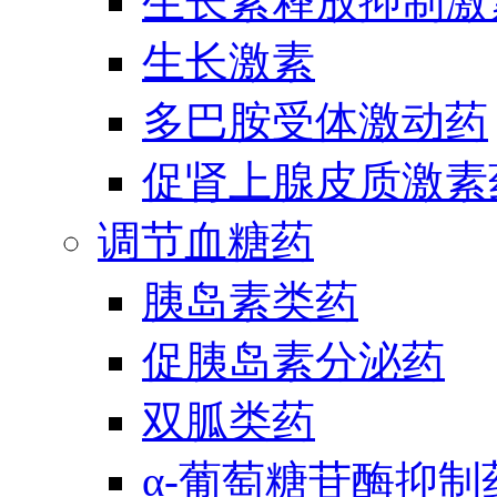
生长素释放抑制激
生长激素
多巴胺受体激动药
促肾上腺皮质激素
调节血糖药
胰岛素类药
促胰岛素分泌药
双胍类药
α-葡萄糖苷酶抑制