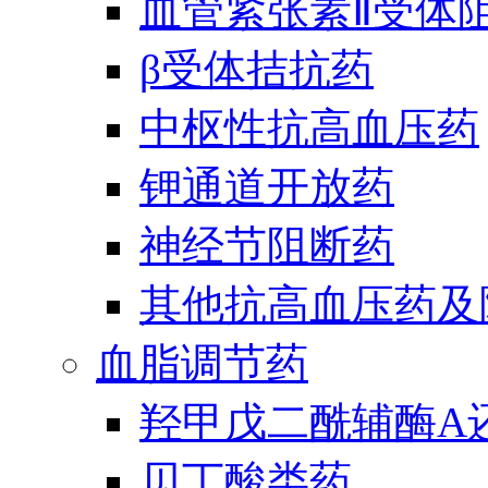
血管紧张素Ⅱ受体
β受体拮抗药
中枢性抗高血压药
钾通道开放药
神经节阻断药
其他抗高血压药及
血脂调节药
羟甲戊二酰辅酶A
贝丁酸类药