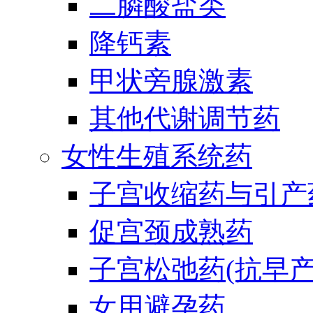
二膦酸盐类
降钙素
甲状旁腺激素
其他代谢调节药
女性生殖系统药
子宫收缩药与引产
促宫颈成熟药
子宫松弛药(抗早产
女用避孕药