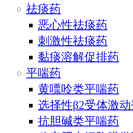
祛痰药
恶心性祛痰药
刺激性祛痰药
黏痰溶解促排药
平喘药
黄嘌呤类平喘药
选择性β2受体激
抗胆碱类平喘药