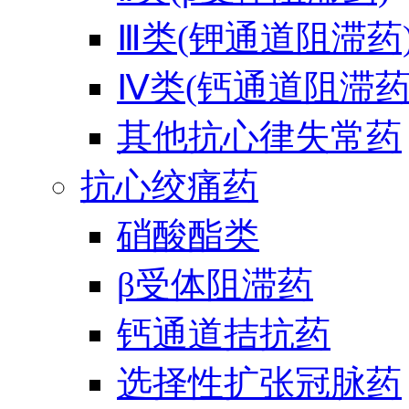
Ⅲ类(钾通道阻滞药
Ⅳ类(钙通道阻滞药
其他抗心律失常药
抗心绞痛药
硝酸酯类
β受体阻滞药
钙通道拮抗药
选择性扩张冠脉药