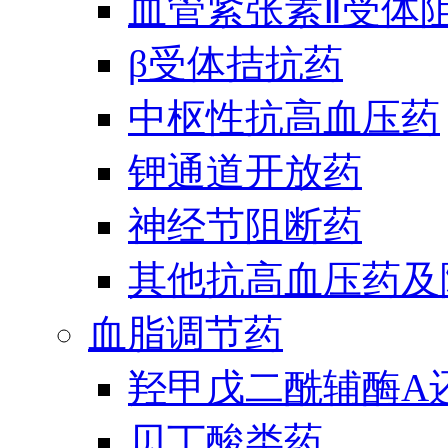
血管紧张素Ⅱ受体
β受体拮抗药
中枢性抗高血压药
钾通道开放药
神经节阻断药
其他抗高血压药及
血脂调节药
羟甲戊二酰辅酶A
贝丁酸类药