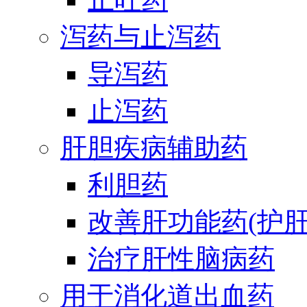
泻药与止泻药
导泻药
止泻药
肝胆疾病辅助药
利胆药
改善肝功能药(护肝
治疗肝性脑病药
用于消化道出血药