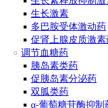
生长素释放抑制激
生长激素
多巴胺受体激动药
促肾上腺皮质激素
调节血糖药
胰岛素类药
促胰岛素分泌药
双胍类药
α-葡萄糖苷酶抑制