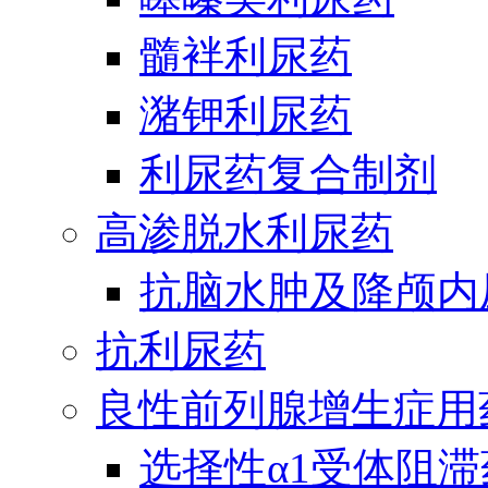
髓袢利尿药
潴钾利尿药
利尿药复合制剂
高渗脱水利尿药
抗脑水肿及降颅内
抗利尿药
良性前列腺增生症用
选择性α1受体阻滞