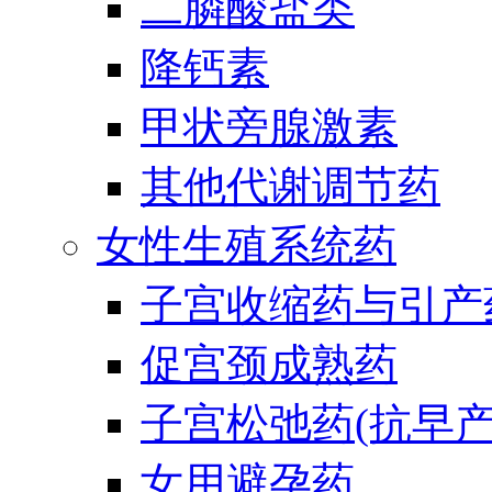
二膦酸盐类
降钙素
甲状旁腺激素
其他代谢调节药
女性生殖系统药
子宫收缩药与引产
促宫颈成熟药
子宫松弛药(抗早产
女用避孕药