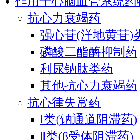
作用于心脑血管系统药
抗心力衰竭药
强心苷(洋地黄苷)
磷酸二酯酶抑制药
利尿钠肽类药
其他抗心力衰竭药
抗心律失常药
Ⅰ类(钠通道阻滞药)
Ⅱ类(β受体阻滞药)