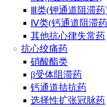
Ⅲ类(钾通道阻滞药
Ⅳ类(钙通道阻滞药
其他抗心律失常药
抗心绞痛药
硝酸酯类
β受体阻滞药
钙通道拮抗药
选择性扩张冠脉药