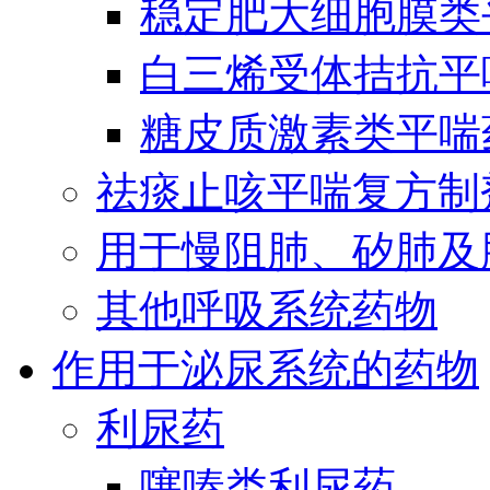
稳定肥大细胞膜类
白三烯受体拮抗平
糖皮质激素类平喘
祛痰止咳平喘复方制
用于慢阻肺、矽肺及
其他呼吸系统药物
作用于泌尿系统的药物
利尿药
噻嗪类利尿药