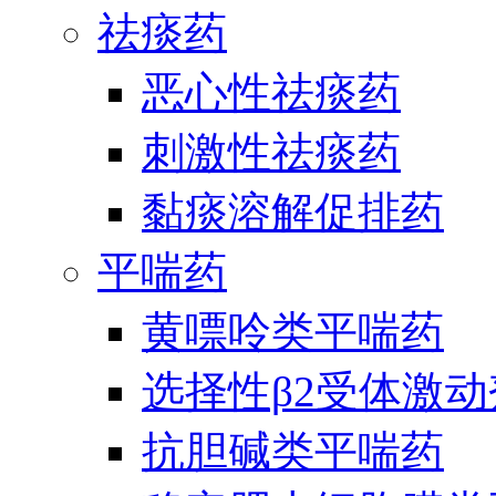
祛痰药
恶心性祛痰药
刺激性祛痰药
黏痰溶解促排药
平喘药
黄嘌呤类平喘药
选择性β2受体激
抗胆碱类平喘药