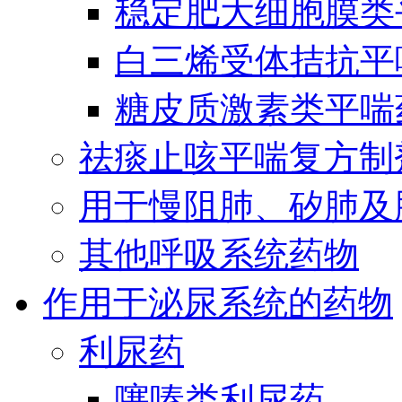
稳定肥大细胞膜类
白三烯受体拮抗平
糖皮质激素类平喘
祛痰止咳平喘复方制
用于慢阻肺、矽肺及
其他呼吸系统药物
作用于泌尿系统的药物
利尿药
噻嗪类利尿药