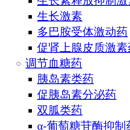
生长素释放抑制激
生长激素
多巴胺受体激动药
促肾上腺皮质激素
调节血糖药
胰岛素类药
促胰岛素分泌药
双胍类药
α-葡萄糖苷酶抑制