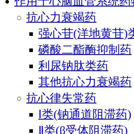
作用于心脑血管系统药
抗心力衰竭药
强心苷(洋地黄苷)
磷酸二酯酶抑制药
利尿钠肽类药
其他抗心力衰竭药
抗心律失常药
Ⅰ类(钠通道阻滞药)
Ⅱ类(β受体阻滞药)