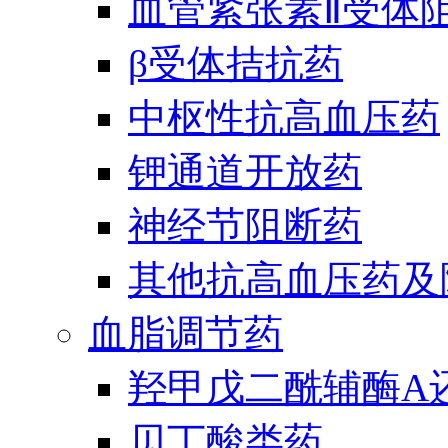
血管紧张素Ⅱ受体
β受体拮抗药
中枢性抗高血压药
钾通道开放药
神经节阻断药
其他抗高血压药及
血脂调节药
羟甲戊二酰辅酶A
贝丁酸类药