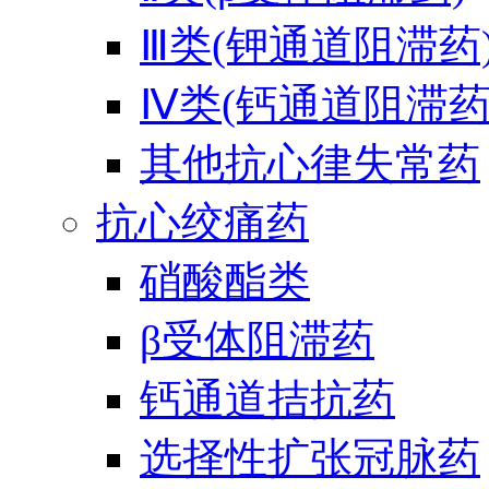
Ⅲ类(钾通道阻滞药
Ⅳ类(钙通道阻滞药
其他抗心律失常药
抗心绞痛药
硝酸酯类
β受体阻滞药
钙通道拮抗药
选择性扩张冠脉药