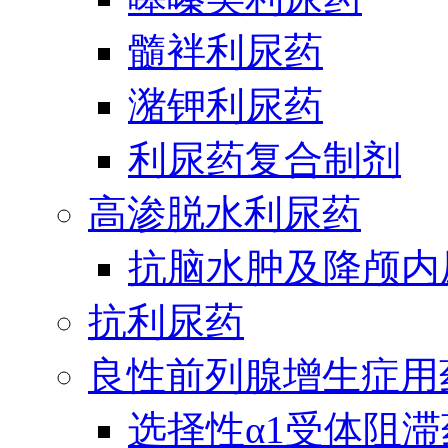
髓袢利尿药
潴钾利尿药
利尿药复合制剂
高渗脱水利尿药
抗脑水肿及降颅内
抗利尿药
良性前列腺增生症用
选择性α1受体阻滞