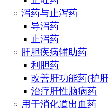
泻药与止泻药
导泻药
止泻药
肝胆疾病辅助药
利胆药
改善肝功能药(护肝
治疗肝性脑病药
用于消化道出血药