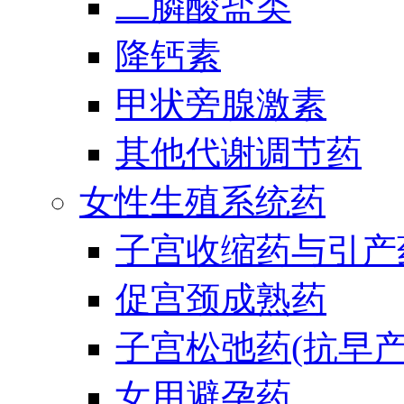
二膦酸盐类
降钙素
甲状旁腺激素
其他代谢调节药
女性生殖系统药
子宫收缩药与引产
促宫颈成熟药
子宫松弛药(抗早产
女用避孕药