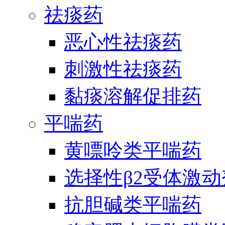
祛痰药
恶心性祛痰药
刺激性祛痰药
黏痰溶解促排药
平喘药
黄嘌呤类平喘药
选择性β2受体激
抗胆碱类平喘药