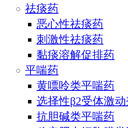
祛痰药
恶心性祛痰药
刺激性祛痰药
黏痰溶解促排药
平喘药
黄嘌呤类平喘药
选择性β2受体激
抗胆碱类平喘药