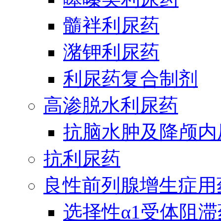
髓袢利尿药
潴钾利尿药
利尿药复合制剂
高渗脱水利尿药
抗脑水肿及降颅内
抗利尿药
良性前列腺增生症用
选择性α1受体阻滞