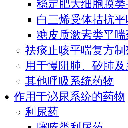
稳定肥大细胞膜类
白三烯受体拮抗平
糖皮质激素类平喘
祛痰止咳平喘复方制
用于慢阻肺、矽肺及
其他呼吸系统药物
作用于泌尿系统的药物
利尿药
噻嗪类利尿药