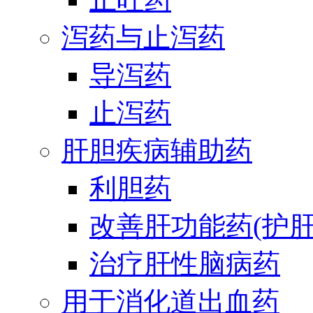
泻药与止泻药
导泻药
止泻药
肝胆疾病辅助药
利胆药
改善肝功能药(护肝
治疗肝性脑病药
用于消化道出血药