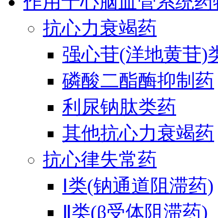
作用于心脑血管系统药
抗心力衰竭药
强心苷(洋地黄苷)
磷酸二酯酶抑制药
利尿钠肽类药
其他抗心力衰竭药
抗心律失常药
Ⅰ类(钠通道阻滞药)
Ⅱ类(β受体阻滞药)