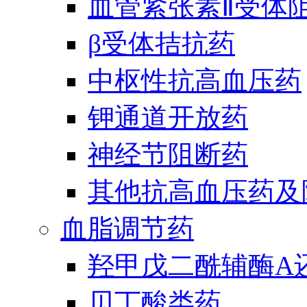
血管紧张素Ⅱ受体
β受体拮抗药
中枢性抗高血压药
钾通道开放药
神经节阻断药
其他抗高血压药及
血脂调节药
羟甲戊二酰辅酶A
贝丁酸类药