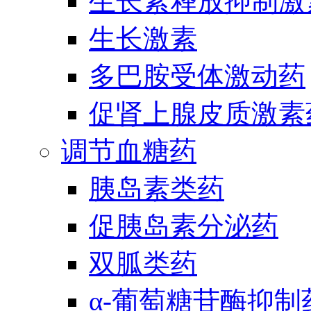
生长素释放抑制激
生长激素
多巴胺受体激动药
促肾上腺皮质激素
调节血糖药
胰岛素类药
促胰岛素分泌药
双胍类药
α-葡萄糖苷酶抑制