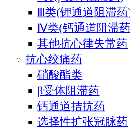
Ⅲ类(钾通道阻滞药
Ⅳ类(钙通道阻滞药
其他抗心律失常药
抗心绞痛药
硝酸酯类
β受体阻滞药
钙通道拮抗药
选择性扩张冠脉药