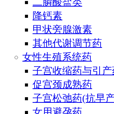
二膦酸盐类
降钙素
甲状旁腺激素
其他代谢调节药
女性生殖系统药
子宫收缩药与引产
促宫颈成熟药
子宫松弛药(抗早产
女用避孕药