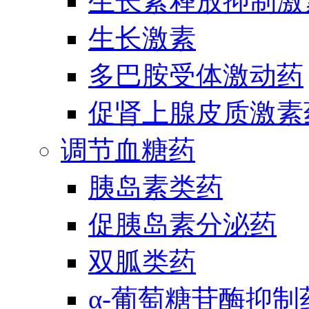
生长素释放抑制激
生长激素
多巴胺受体激动药
促肾上腺皮质激素
调节血糖药
胰岛素类药
促胰岛素分泌药
双胍类药
α-葡萄糖苷酶抑制