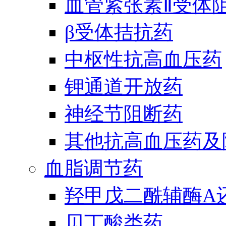
血管紧张素Ⅱ受体
β受体拮抗药
中枢性抗高血压药
钾通道开放药
神经节阻断药
其他抗高血压药及
血脂调节药
羟甲戊二酰辅酶A
贝丁酸类药