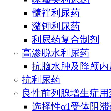
髓袢利尿药
潴钾利尿药
利尿药复合制剂
高渗脱水利尿药
抗脑水肿及降颅内
抗利尿药
良性前列腺增生症用
选择性α1受体阻滞