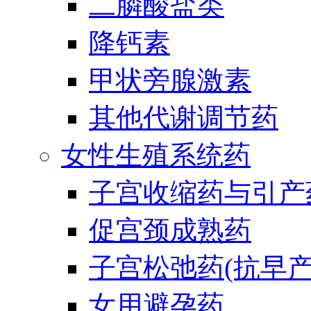
二膦酸盐类
降钙素
甲状旁腺激素
其他代谢调节药
女性生殖系统药
子宫收缩药与引产
促宫颈成熟药
子宫松弛药(抗早产
女用避孕药