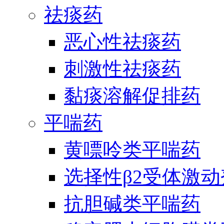
祛痰药
恶心性祛痰药
刺激性祛痰药
黏痰溶解促排药
平喘药
黄嘌呤类平喘药
选择性β2受体激
抗胆碱类平喘药