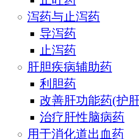
泻药与止泻药
导泻药
止泻药
肝胆疾病辅助药
利胆药
改善肝功能药(护肝
治疗肝性脑病药
用于消化道出血药