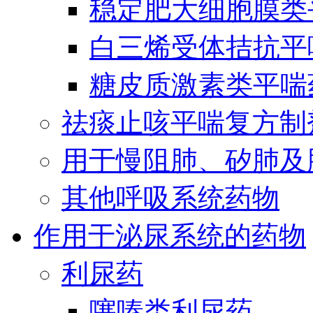
稳定肥大细胞膜类
白三烯受体拮抗平
糖皮质激素类平喘
祛痰止咳平喘复方制
用于慢阻肺、矽肺及
其他呼吸系统药物
作用于泌尿系统的药物
利尿药
噻嗪类利尿药