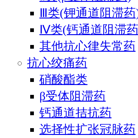
Ⅲ类(钾通道阻滞药
Ⅳ类(钙通道阻滞药
其他抗心律失常药
抗心绞痛药
硝酸酯类
β受体阻滞药
钙通道拮抗药
选择性扩张冠脉药