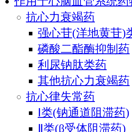
作用于心脑血管系统药
抗心力衰竭药
强心苷(洋地黄苷)
磷酸二酯酶抑制药
利尿钠肽类药
其他抗心力衰竭药
抗心律失常药
Ⅰ类(钠通道阻滞药)
Ⅱ类(β受体阻滞药)