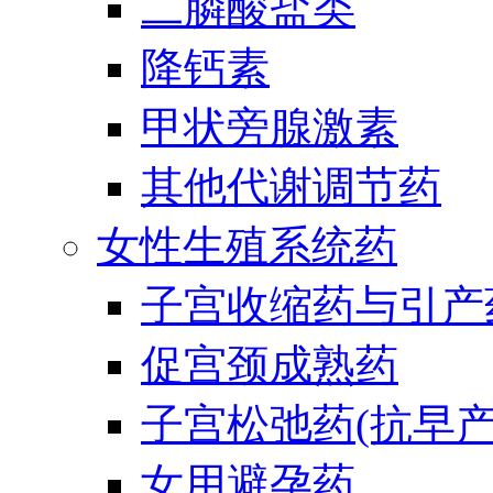
二膦酸盐类
降钙素
甲状旁腺激素
其他代谢调节药
女性生殖系统药
子宫收缩药与引产
促宫颈成熟药
子宫松弛药(抗早产
女用避孕药