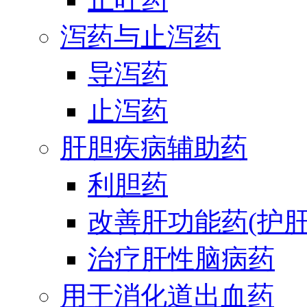
泻药与止泻药
导泻药
止泻药
肝胆疾病辅助药
利胆药
改善肝功能药(护肝
治疗肝性脑病药
用于消化道出血药