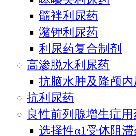
髓袢利尿药
潴钾利尿药
利尿药复合制剂
高渗脱水利尿药
抗脑水肿及降颅内
抗利尿药
良性前列腺增生症用
选择性α1受体阻滞