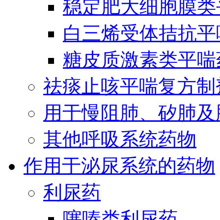
稳定肥大细胞膜类
白三烯受体拮抗平
糖皮质激素类平喘
祛痰止咳平喘复方制
用于慢阻肺、矽肺及
其他呼吸系统药物
作用于泌尿系统的药物
利尿药
噻嗪类利尿药