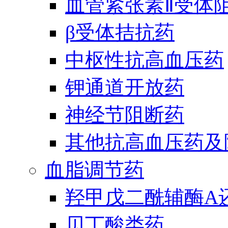
血管紧张素Ⅱ受体
β受体拮抗药
中枢性抗高血压药
钾通道开放药
神经节阻断药
其他抗高血压药及
血脂调节药
羟甲戊二酰辅酶A
贝丁酸类药