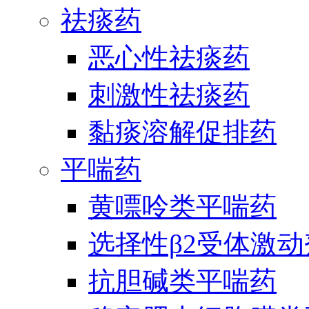
祛痰药
恶心性祛痰药
刺激性祛痰药
黏痰溶解促排药
平喘药
黄嘌呤类平喘药
选择性β2受体激
抗胆碱类平喘药