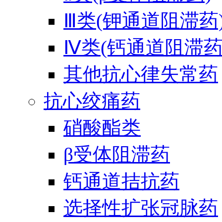
Ⅲ类(钾通道阻滞药
Ⅳ类(钙通道阻滞药
其他抗心律失常药
抗心绞痛药
硝酸酯类
β受体阻滞药
钙通道拮抗药
选择性扩张冠脉药