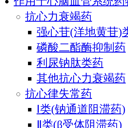
作用于心脑血管系统药
抗心力衰竭药
强心苷(洋地黄苷)
磷酸二酯酶抑制药
利尿钠肽类药
其他抗心力衰竭药
抗心律失常药
Ⅰ类(钠通道阻滞药)
Ⅱ类(β受体阻滞药)