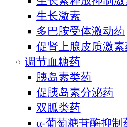
生长素释放抑制激
生长激素
多巴胺受体激动药
促肾上腺皮质激素
调节血糖药
胰岛素类药
促胰岛素分泌药
双胍类药
α-葡萄糖苷酶抑制