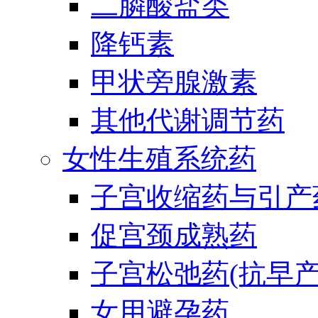
二膦酸盐类
降钙素
甲状旁腺激素
其他代谢调节药
女性生殖系统药
子宫收缩药与引产
促宫颈成熟药
子宫松弛药(抗早产
女用避孕药