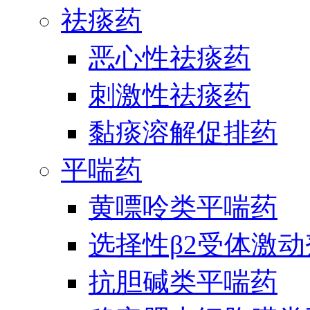
祛痰药
恶心性祛痰药
刺激性祛痰药
黏痰溶解促排药
平喘药
黄嘌呤类平喘药
选择性β2受体激
抗胆碱类平喘药