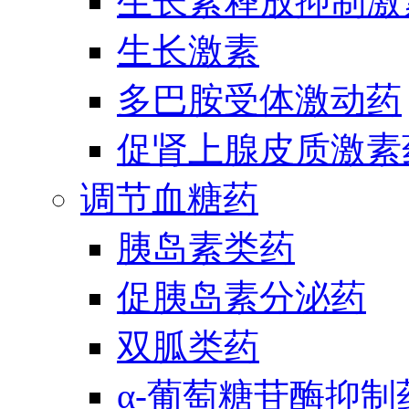
生长素释放抑制激
生长激素
多巴胺受体激动药
促肾上腺皮质激素
调节血糖药
胰岛素类药
促胰岛素分泌药
双胍类药
α-葡萄糖苷酶抑制