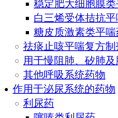
稳定肥大细胞膜类
白三烯受体拮抗平
糖皮质激素类平喘
祛痰止咳平喘复方制
用于慢阻肺、矽肺及
其他呼吸系统药物
作用于泌尿系统的药物
利尿药
噻嗪类利尿药