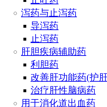
泻药与止泻药
导泻药
止泻药
肝胆疾病辅助药
利胆药
改善肝功能药(护肝
治疗肝性脑病药
用于消化道出血药