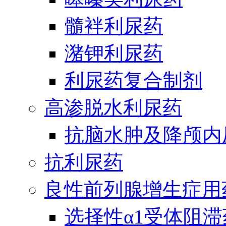
髓袢利尿药
潴钾利尿药
利尿药复合制剂
高渗脱水利尿药
抗脑水肿及降颅内
抗利尿药
良性前列腺增生症用
选择性α1受体阻滞