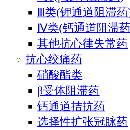
Ⅲ类(钾通道阻滞药
Ⅳ类(钙通道阻滞药
其他抗心律失常药
抗心绞痛药
硝酸酯类
β受体阻滞药
钙通道拮抗药
选择性扩张冠脉药