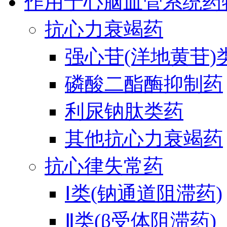
作用于心脑血管系统药
抗心力衰竭药
强心苷(洋地黄苷)
磷酸二酯酶抑制药
利尿钠肽类药
其他抗心力衰竭药
抗心律失常药
Ⅰ类(钠通道阻滞药)
Ⅱ类(β受体阻滞药)