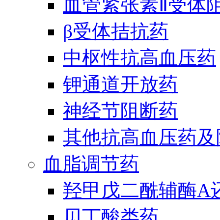
血管紧张素Ⅱ受体
β受体拮抗药
中枢性抗高血压药
钾通道开放药
神经节阻断药
其他抗高血压药及
血脂调节药
羟甲戊二酰辅酶A
贝丁酸类药