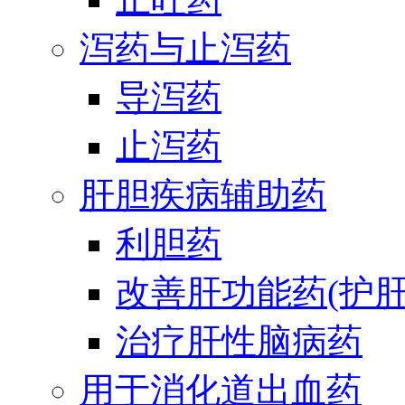
泻药与止泻药
导泻药
止泻药
肝胆疾病辅助药
利胆药
改善肝功能药(护肝
治疗肝性脑病药
用于消化道出血药