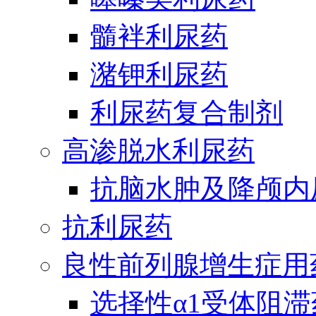
髓袢利尿药
潴钾利尿药
利尿药复合制剂
高渗脱水利尿药
抗脑水肿及降颅内
抗利尿药
良性前列腺增生症用
选择性α1受体阻滞