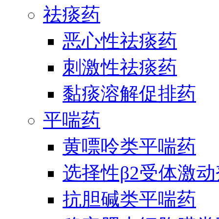
祛痰药
恶心性祛痰药
刺激性祛痰药
黏痰溶解促排药
平喘药
黄嘌呤类平喘药
选择性β2受体激
抗胆碱类平喘药