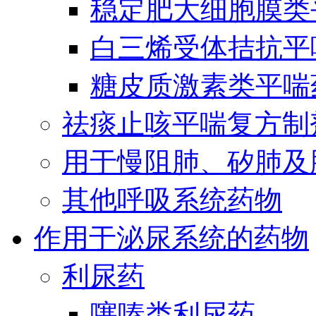
稳定肥大细胞膜类
白三烯受体拮抗平
糖皮质激素类平喘
祛痰止咳平喘复方制
用于慢阻肺、矽肺及
其他呼吸系统药物
作用于泌尿系统的药物
利尿药
噻嗪类利尿药