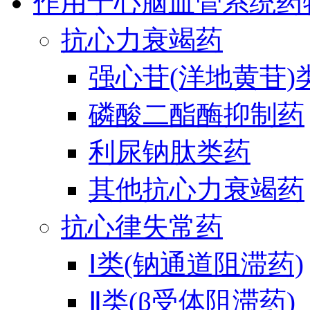
作用于心脑血管系统药
抗心力衰竭药
强心苷(洋地黄苷)
磷酸二酯酶抑制药
利尿钠肽类药
其他抗心力衰竭药
抗心律失常药
Ⅰ类(钠通道阻滞药)
Ⅱ类(β受体阻滞药)