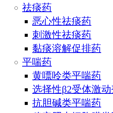
祛痰药
恶心性祛痰药
刺激性祛痰药
黏痰溶解促排药
平喘药
黄嘌呤类平喘药
选择性β2受体激
抗胆碱类平喘药