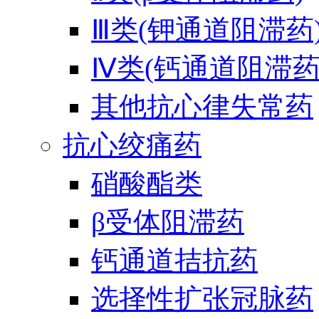
Ⅲ类(钾通道阻滞药
Ⅳ类(钙通道阻滞药
其他抗心律失常药
抗心绞痛药
硝酸酯类
β受体阻滞药
钙通道拮抗药
选择性扩张冠脉药