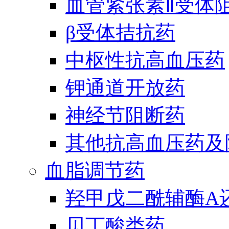
血管紧张素Ⅱ受体
β受体拮抗药
中枢性抗高血压药
钾通道开放药
神经节阻断药
其他抗高血压药及
血脂调节药
羟甲戊二酰辅酶A
贝丁酸类药