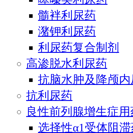
髓袢利尿药
潴钾利尿药
利尿药复合制剂
高渗脱水利尿药
抗脑水肿及降颅内
抗利尿药
良性前列腺增生症用
选择性α1受体阻滞