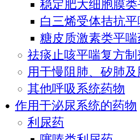
稳定肥大细胞膜类
白三烯受体拮抗平
糖皮质激素类平喘
祛痰止咳平喘复方制
用于慢阻肺、矽肺及
其他呼吸系统药物
作用于泌尿系统的药物
利尿药
噻嗪类利尿药