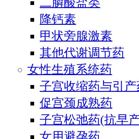
二膦酸盐类
降钙素
甲状旁腺激素
其他代谢调节药
女性生殖系统药
子宫收缩药与引产
促宫颈成熟药
子宫松弛药(抗早产
女用避孕药