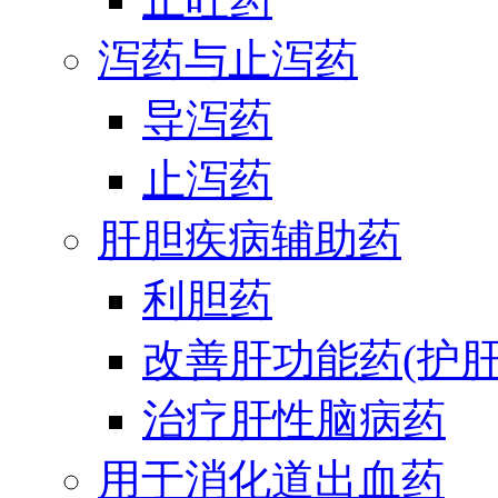
泻药与止泻药
导泻药
止泻药
肝胆疾病辅助药
利胆药
改善肝功能药(护肝
治疗肝性脑病药
用于消化道出血药