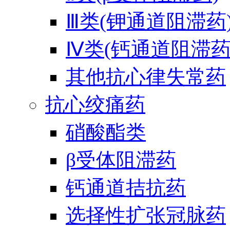
Ⅲ类(钾通道阻滞药
Ⅳ类(钙通道阻滞药
其他抗心律失常药
抗心绞痛药
硝酸酯类
β受体阻滞药
钙通道拮抗药
选择性扩张冠脉药