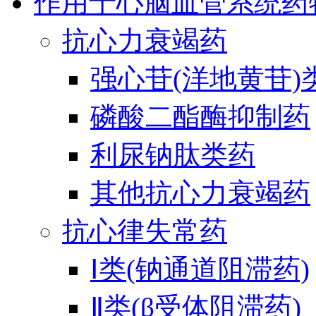
作用于心脑血管系统药
抗心力衰竭药
强心苷(洋地黄苷)
磷酸二酯酶抑制药
利尿钠肽类药
其他抗心力衰竭药
抗心律失常药
Ⅰ类(钠通道阻滞药)
Ⅱ类(β受体阻滞药)