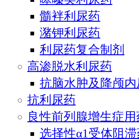
髓袢利尿药
潴钾利尿药
利尿药复合制剂
高渗脱水利尿药
抗脑水肿及降颅内
抗利尿药
良性前列腺增生症用
选择性α1受体阻滞