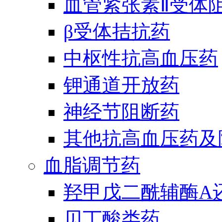
血管紧张素Ⅱ受体
β受体拮抗药
中枢性抗高血压药
钾通道开放药
神经节阻断药
其他抗高血压药及
血脂调节药
羟甲戊二酰辅酶A
贝丁酸类药