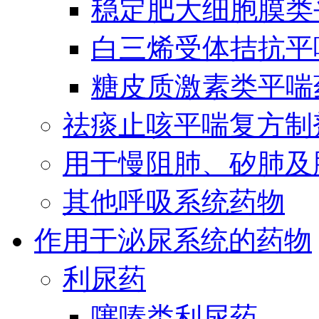
稳定肥大细胞膜类
白三烯受体拮抗平
糖皮质激素类平喘
祛痰止咳平喘复方制
用于慢阻肺、矽肺及
其他呼吸系统药物
作用于泌尿系统的药物
利尿药
噻嗪类利尿药