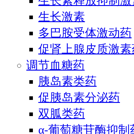
生长素释放抑制激
生长激素
多巴胺受体激动药
促肾上腺皮质激素
调节血糖药
胰岛素类药
促胰岛素分泌药
双胍类药
α-葡萄糖苷酶抑制