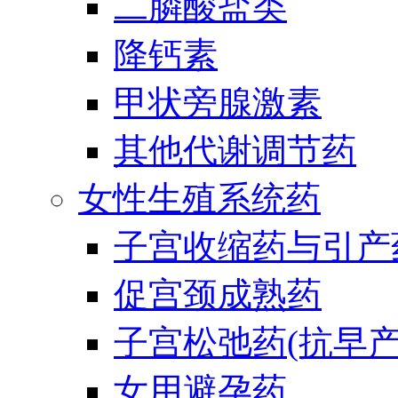
二膦酸盐类
降钙素
甲状旁腺激素
其他代谢调节药
女性生殖系统药
子宫收缩药与引产
促宫颈成熟药
子宫松弛药(抗早产
女用避孕药