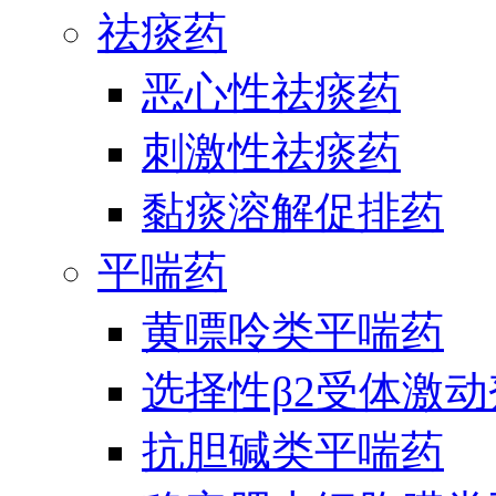
祛痰药
恶心性祛痰药
刺激性祛痰药
黏痰溶解促排药
平喘药
黄嘌呤类平喘药
选择性β2受体激
抗胆碱类平喘药