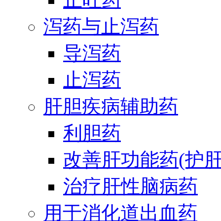
泻药与止泻药
导泻药
止泻药
肝胆疾病辅助药
利胆药
改善肝功能药(护肝
治疗肝性脑病药
用于消化道出血药