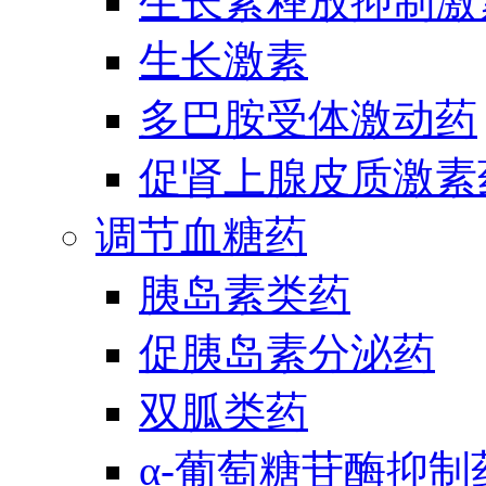
生长素释放抑制激
生长激素
多巴胺受体激动药
促肾上腺皮质激素
调节血糖药
胰岛素类药
促胰岛素分泌药
双胍类药
α-葡萄糖苷酶抑制