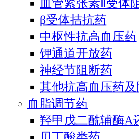
血管紧张素Ⅱ受体
β受体拮抗药
中枢性抗高血压药
钾通道开放药
神经节阻断药
其他抗高血压药及
血脂调节药
羟甲戊二酰辅酶A
贝丁酸类药