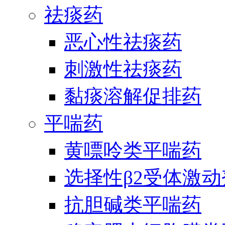
祛痰药
恶心性祛痰药
刺激性祛痰药
黏痰溶解促排药
平喘药
黄嘌呤类平喘药
选择性β2受体激
抗胆碱类平喘药