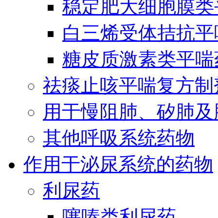
稳定肥大细胞膜类
白三烯受体拮抗平
糖皮质激素类平喘
祛痰止咳平喘复方制
用于慢阻肺、矽肺及
其他呼吸系统药物
作用于泌尿系统的药物
利尿药
噻嗪类利尿药