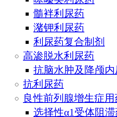
髓袢利尿药
潴钾利尿药
利尿药复合制剂
高渗脱水利尿药
抗脑水肿及降颅内
抗利尿药
良性前列腺增生症用
选择性α1受体阻滞