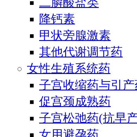
二膦酸盐类
降钙素
甲状旁腺激素
其他代谢调节药
女性生殖系统药
子宫收缩药与引产
促宫颈成熟药
子宫松弛药(抗早产
女用避孕药