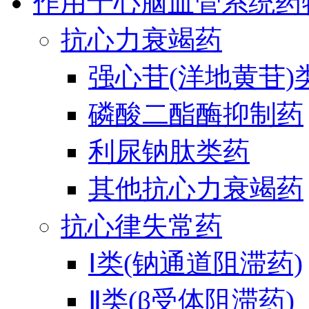
作用于心脑血管系统药
抗心力衰竭药
强心苷(洋地黄苷)
磷酸二酯酶抑制药
利尿钠肽类药
其他抗心力衰竭药
抗心律失常药
Ⅰ类(钠通道阻滞药)
Ⅱ类(β受体阻滞药)