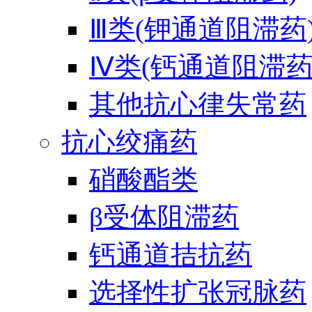
Ⅲ类(钾通道阻滞药
Ⅳ类(钙通道阻滞药
其他抗心律失常药
抗心绞痛药
硝酸酯类
β受体阻滞药
钙通道拮抗药
选择性扩张冠脉药