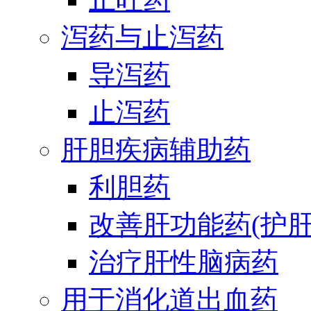
泻药与止泻药
导泻药
止泻药
肝胆疾病辅助药
利胆药
改善肝功能药(护肝
治疗肝性脑病药
用于消化道出血药