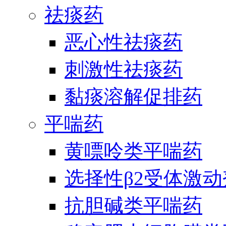
祛痰药
恶心性祛痰药
刺激性祛痰药
黏痰溶解促排药
平喘药
黄嘌呤类平喘药
选择性β2受体激
抗胆碱类平喘药