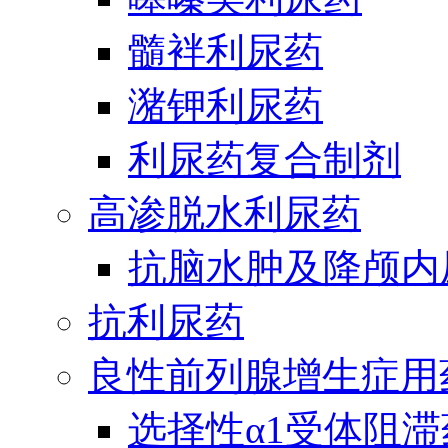
髓袢利尿药
潴钾利尿药
利尿药复合制剂
高渗脱水利尿药
抗脑水肿及降颅内
抗利尿药
良性前列腺增生症用
选择性α1受体阻滞