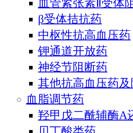
血管紧张素Ⅱ受体
β受体拮抗药
中枢性抗高血压药
钾通道开放药
神经节阻断药
其他抗高血压药及
血脂调节药
羟甲戊二酰辅酶A
贝丁酸类药