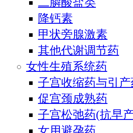
二膦酸盐类
降钙素
甲状旁腺激素
其他代谢调节药
女性生殖系统药
子宫收缩药与引产
促宫颈成熟药
子宫松弛药(抗早产
女用避孕药