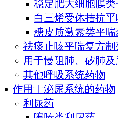
稳定肥大细胞膜类
白三烯受体拮抗平
糖皮质激素类平喘
祛痰止咳平喘复方制
用于慢阻肺、矽肺及
其他呼吸系统药物
作用于泌尿系统的药物
利尿药
噻嗪类利尿药