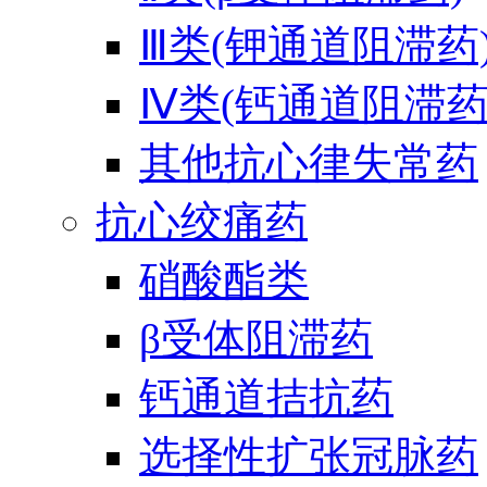
Ⅲ类(钾通道阻滞药
Ⅳ类(钙通道阻滞药
其他抗心律失常药
抗心绞痛药
硝酸酯类
β受体阻滞药
钙通道拮抗药
选择性扩张冠脉药