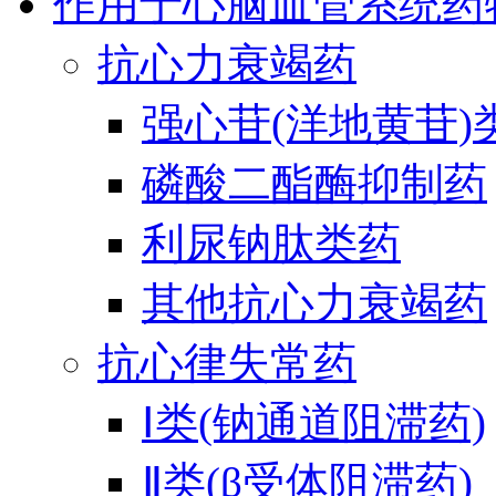
作用于心脑血管系统药
抗心力衰竭药
强心苷(洋地黄苷)
磷酸二酯酶抑制药
利尿钠肽类药
其他抗心力衰竭药
抗心律失常药
Ⅰ类(钠通道阻滞药)
Ⅱ类(β受体阻滞药)