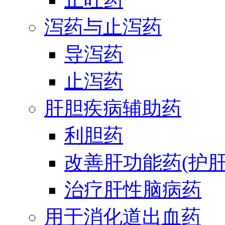
泻药与止泻药
导泻药
止泻药
肝胆疾病辅助药
利胆药
改善肝功能药(护肝
治疗肝性脑病药
用于消化道出血药