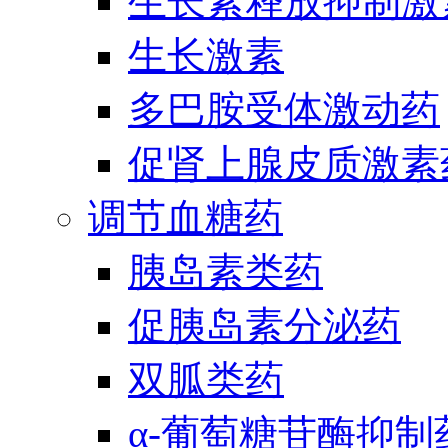
生长素释放抑制激
生长激素
多巴胺受体激动药
促肾上腺皮质激素
调节血糖药
胰岛素类药
促胰岛素分泌药
双胍类药
α-葡萄糖苷酶抑制