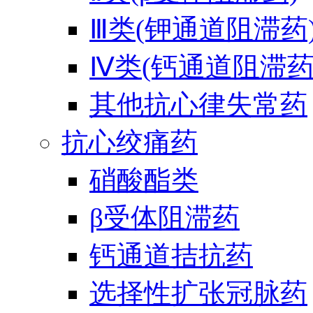
Ⅲ类(钾通道阻滞药
Ⅳ类(钙通道阻滞药
其他抗心律失常药
抗心绞痛药
硝酸酯类
β受体阻滞药
钙通道拮抗药
选择性扩张冠脉药