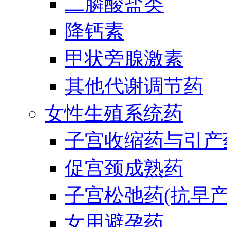
二膦酸盐类
降钙素
甲状旁腺激素
其他代谢调节药
女性生殖系统药
子宫收缩药与引产
促宫颈成熟药
子宫松弛药(抗早产
女用避孕药