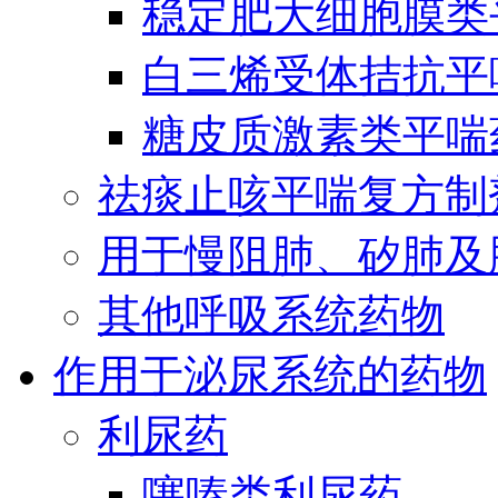
稳定肥大细胞膜类
白三烯受体拮抗平
糖皮质激素类平喘
祛痰止咳平喘复方制
用于慢阻肺、矽肺及
其他呼吸系统药物
作用于泌尿系统的药物
利尿药
噻嗪类利尿药