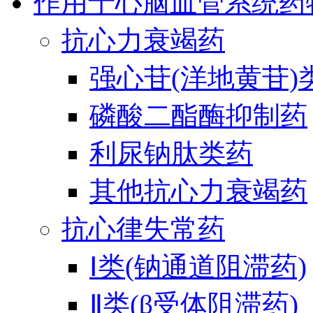
作用于心脑血管系统药
抗心力衰竭药
强心苷(洋地黄苷)
磷酸二酯酶抑制药
利尿钠肽类药
其他抗心力衰竭药
抗心律失常药
Ⅰ类(钠通道阻滞药)
Ⅱ类(β受体阻滞药)