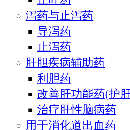
泻药与止泻药
导泻药
止泻药
肝胆疾病辅助药
利胆药
改善肝功能药(护肝
治疗肝性脑病药
用于消化道出血药