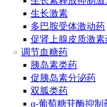
生长素释放抑制激
生长激素
多巴胺受体激动药
促肾上腺皮质激素
调节血糖药
胰岛素类药
促胰岛素分泌药
双胍类药
α-葡萄糖苷酶抑制