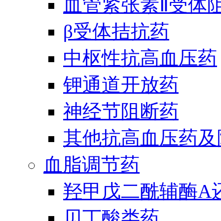
血管紧张素Ⅱ受体
β受体拮抗药
中枢性抗高血压药
钾通道开放药
神经节阻断药
其他抗高血压药及
血脂调节药
羟甲戊二酰辅酶A
贝丁酸类药