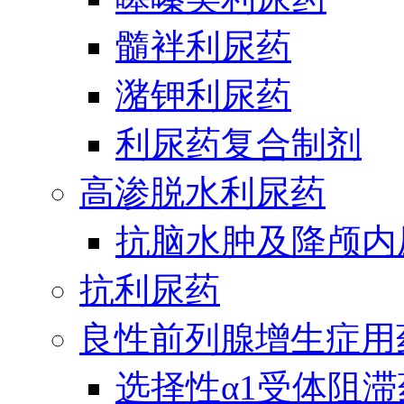
髓袢利尿药
潴钾利尿药
利尿药复合制剂
高渗脱水利尿药
抗脑水肿及降颅内
抗利尿药
良性前列腺增生症用
选择性α1受体阻滞