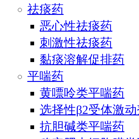
祛痰药
恶心性祛痰药
刺激性祛痰药
黏痰溶解促排药
平喘药
黄嘌呤类平喘药
选择性β2受体激
抗胆碱类平喘药