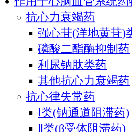
作用于心脑血管系统药
抗心力衰竭药
强心苷(洋地黄苷)
磷酸二酯酶抑制药
利尿钠肽类药
其他抗心力衰竭药
抗心律失常药
Ⅰ类(钠通道阻滞药)
Ⅱ类(β受体阻滞药)