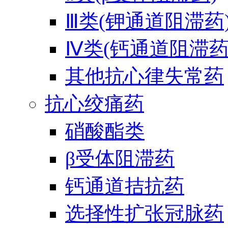
Ⅲ类(钾通道阻滞药
Ⅳ类(钙通道阻滞药
其他抗心律失常药
抗心绞痛药
硝酸酯类
β受体阻滞药
钙通道拮抗药
选择性扩张冠脉药