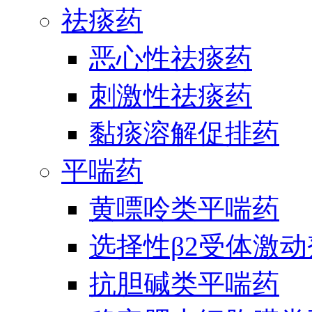
祛痰药
恶心性祛痰药
刺激性祛痰药
黏痰溶解促排药
平喘药
黄嘌呤类平喘药
选择性β2受体激
抗胆碱类平喘药