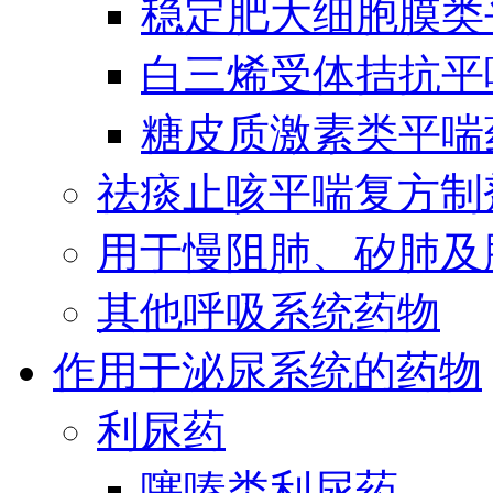
稳定肥大细胞膜类
白三烯受体拮抗平
糖皮质激素类平喘
祛痰止咳平喘复方制
用于慢阻肺、矽肺及
其他呼吸系统药物
作用于泌尿系统的药物
利尿药
噻嗪类利尿药