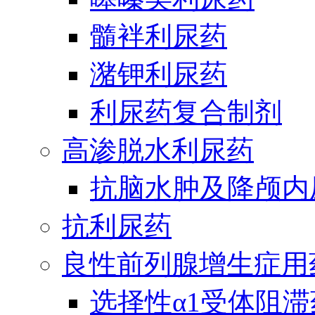
髓袢利尿药
潴钾利尿药
利尿药复合制剂
高渗脱水利尿药
抗脑水肿及降颅内
抗利尿药
良性前列腺增生症用
选择性α1受体阻滞