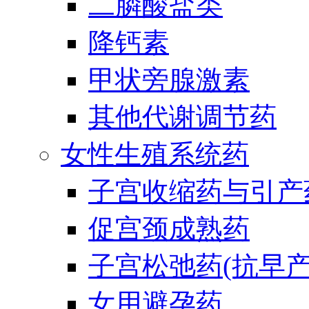
二膦酸盐类
降钙素
甲状旁腺激素
其他代谢调节药
女性生殖系统药
子宫收缩药与引产
促宫颈成熟药
子宫松弛药(抗早产
女用避孕药