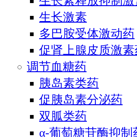
生长素释放抑制激
生长激素
多巴胺受体激动药
促肾上腺皮质激素
调节血糖药
胰岛素类药
促胰岛素分泌药
双胍类药
α-葡萄糖苷酶抑制