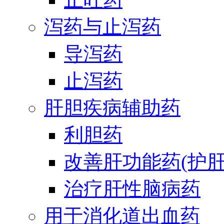
泻药与止泻药
导泻药
止泻药
肝胆疾病辅助药
利胆药
改善肝功能药(护肝
治疗肝性脑病药
用于消化道出血药