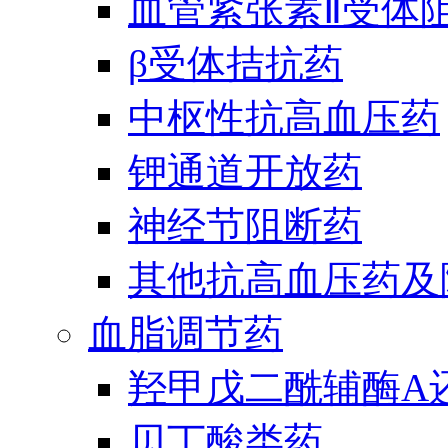
血管紧张素Ⅱ受体
β受体拮抗药
中枢性抗高血压药
钾通道开放药
神经节阻断药
其他抗高血压药及
血脂调节药
羟甲戊二酰辅酶A
贝丁酸类药