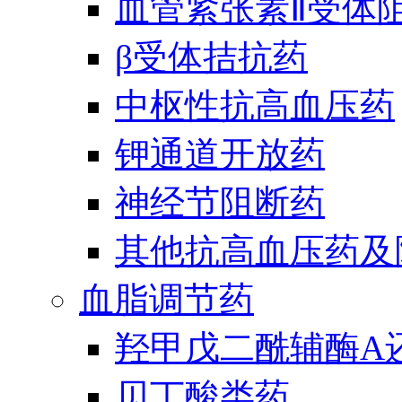
血管紧张素Ⅱ受体
β受体拮抗药
中枢性抗高血压药
钾通道开放药
神经节阻断药
其他抗高血压药及
血脂调节药
羟甲戊二酰辅酶A
贝丁酸类药