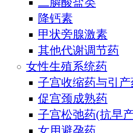
二膦酸盐类
降钙素
甲状旁腺激素
其他代谢调节药
女性生殖系统药
子宫收缩药与引产
促宫颈成熟药
子宫松弛药(抗早产
女用避孕药