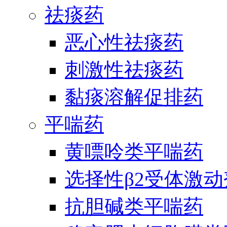
祛痰药
恶心性祛痰药
刺激性祛痰药
黏痰溶解促排药
平喘药
黄嘌呤类平喘药
选择性β2受体激
抗胆碱类平喘药