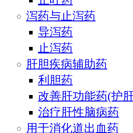
泻药与止泻药
导泻药
止泻药
肝胆疾病辅助药
利胆药
改善肝功能药(护肝
治疗肝性脑病药
用于消化道出血药