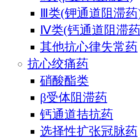
Ⅲ类(钾通道阻滞药
Ⅳ类(钙通道阻滞药
其他抗心律失常药
抗心绞痛药
硝酸酯类
β受体阻滞药
钙通道拮抗药
选择性扩张冠脉药