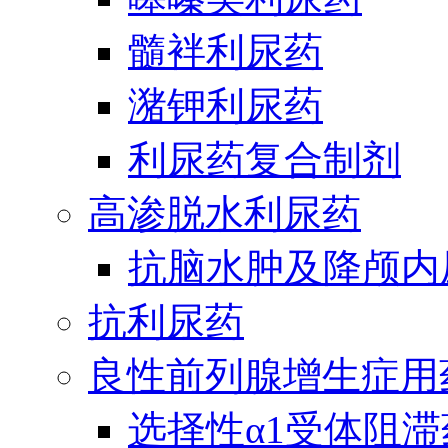
髓袢利尿药
潴钾利尿药
利尿药复合制剂
高渗脱水利尿药
抗脑水肿及降颅内
抗利尿药
良性前列腺增生症用
选择性α1受体阻滞