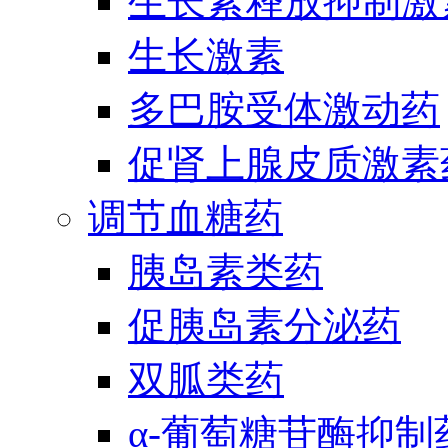
生长素释放抑制激
生长激素
多巴胺受体激动药
促肾上腺皮质激素
调节血糖药
胰岛素类药
促胰岛素分泌药
双胍类药
α-葡萄糖苷酶抑制