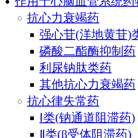
作用于心脑血管系统药
抗心力衰竭药
强心苷(洋地黄苷)
磷酸二酯酶抑制药
利尿钠肽类药
其他抗心力衰竭药
抗心律失常药
Ⅰ类(钠通道阻滞药)
Ⅱ类(β受体阻滞药)