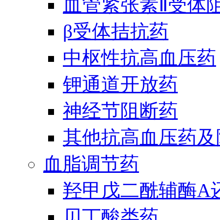
血管紧张素Ⅱ受体
β受体拮抗药
中枢性抗高血压药
钾通道开放药
神经节阻断药
其他抗高血压药及
血脂调节药
羟甲戊二酰辅酶A
贝丁酸类药