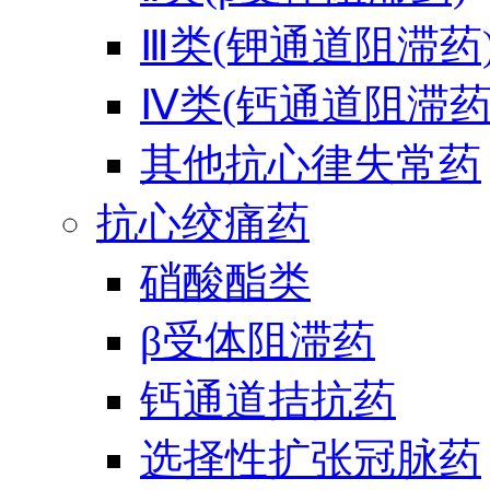
Ⅲ类(钾通道阻滞药
Ⅳ类(钙通道阻滞药
其他抗心律失常药
抗心绞痛药
硝酸酯类
β受体阻滞药
钙通道拮抗药
选择性扩张冠脉药