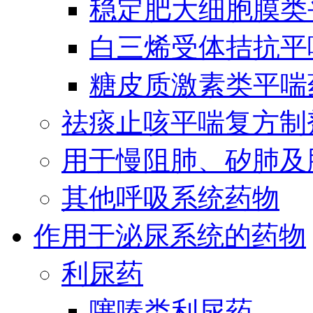
稳定肥大细胞膜类
白三烯受体拮抗平
糖皮质激素类平喘
祛痰止咳平喘复方制
用于慢阻肺、矽肺及
其他呼吸系统药物
作用于泌尿系统的药物
利尿药
噻嗪类利尿药