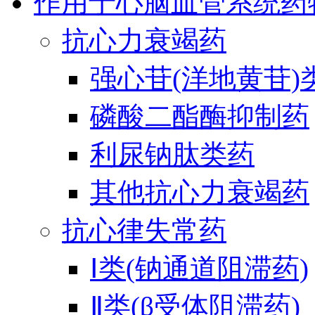
作用于心脑血管系统药
抗心力衰竭药
强心苷(洋地黄苷)
磷酸二酯酶抑制药
利尿钠肽类药
其他抗心力衰竭药
抗心律失常药
Ⅰ类(钠通道阻滞药)
Ⅱ类(β受体阻滞药)