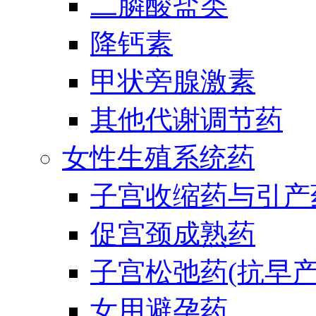
二膦酸盐类
降钙素
甲状旁腺激素
其他代谢调节药
女性生殖系统药
子宫收缩药与引产
促宫颈成熟药
子宫松弛药(抗早产
女用避孕药