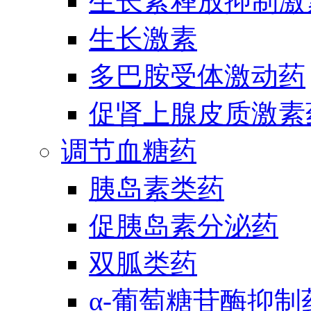
生长素释放抑制激
生长激素
多巴胺受体激动药
促肾上腺皮质激素
调节血糖药
胰岛素类药
促胰岛素分泌药
双胍类药
α-葡萄糖苷酶抑制