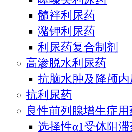
髓袢利尿药
潴钾利尿药
利尿药复合制剂
高渗脱水利尿药
抗脑水肿及降颅内
抗利尿药
良性前列腺增生症用
选择性α1受体阻滞