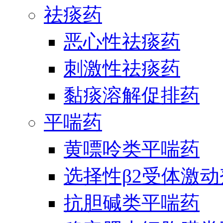
祛痰药
恶心性祛痰药
刺激性祛痰药
黏痰溶解促排药
平喘药
黄嘌呤类平喘药
选择性β2受体激
抗胆碱类平喘药