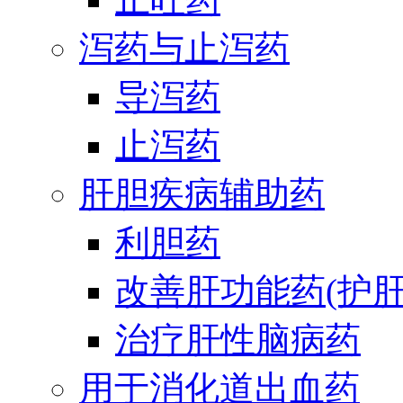
泻药与止泻药
导泻药
止泻药
肝胆疾病辅助药
利胆药
改善肝功能药(护肝
治疗肝性脑病药
用于消化道出血药