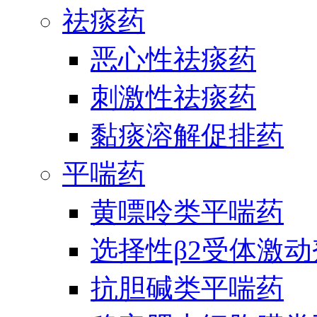
祛痰药
恶心性祛痰药
刺激性祛痰药
黏痰溶解促排药
平喘药
黄嘌呤类平喘药
选择性β2受体激
抗胆碱类平喘药