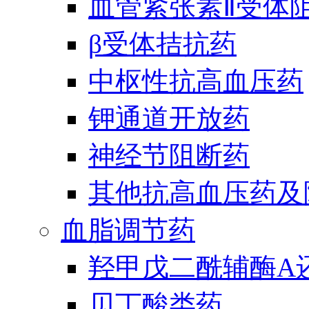
血管紧张素Ⅱ受体
β受体拮抗药
中枢性抗高血压药
钾通道开放药
神经节阻断药
其他抗高血压药及
血脂调节药
羟甲戊二酰辅酶A
贝丁酸类药