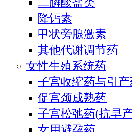
二膦酸盐类
降钙素
甲状旁腺激素
其他代谢调节药
女性生殖系统药
子宫收缩药与引产
促宫颈成熟药
子宫松弛药(抗早产
女用避孕药