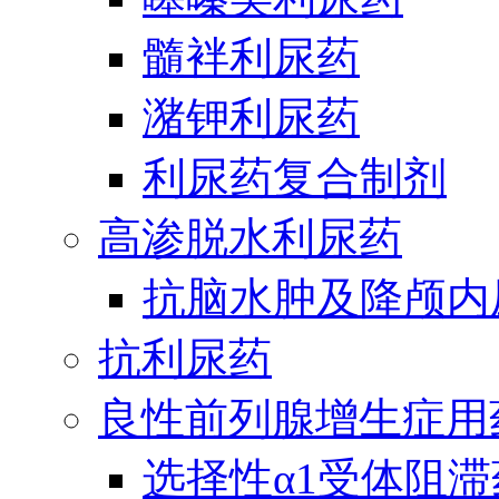
髓袢利尿药
潴钾利尿药
利尿药复合制剂
高渗脱水利尿药
抗脑水肿及降颅内
抗利尿药
良性前列腺增生症用
选择性α1受体阻滞