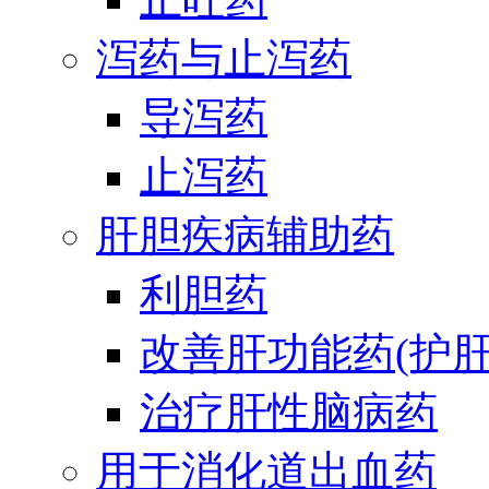
泻药与止泻药
导泻药
止泻药
肝胆疾病辅助药
利胆药
改善肝功能药(护肝
治疗肝性脑病药
用于消化道出血药