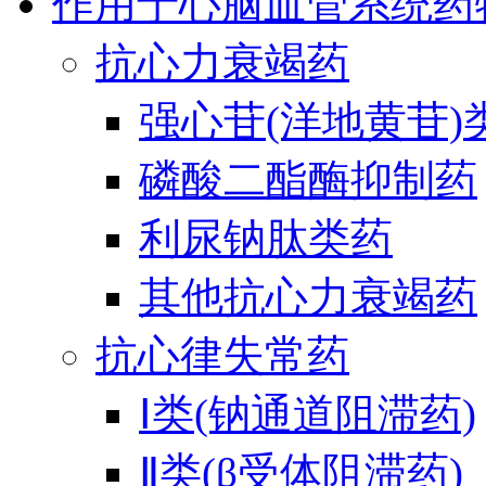
作用于心脑血管系统药
抗心力衰竭药
强心苷(洋地黄苷)
磷酸二酯酶抑制药
利尿钠肽类药
其他抗心力衰竭药
抗心律失常药
Ⅰ类(钠通道阻滞药)
Ⅱ类(β受体阻滞药)