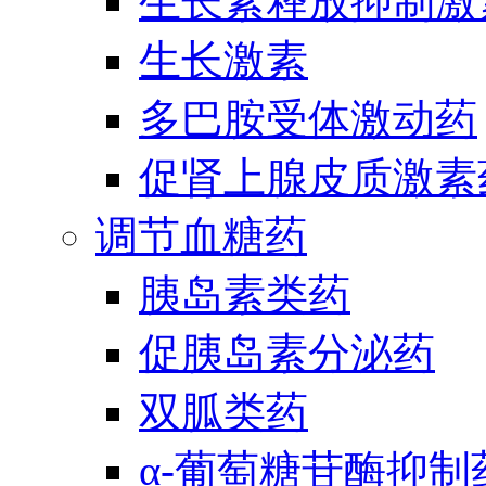
生长素释放抑制激
生长激素
多巴胺受体激动药
促肾上腺皮质激素
调节血糖药
胰岛素类药
促胰岛素分泌药
双胍类药
α-葡萄糖苷酶抑制