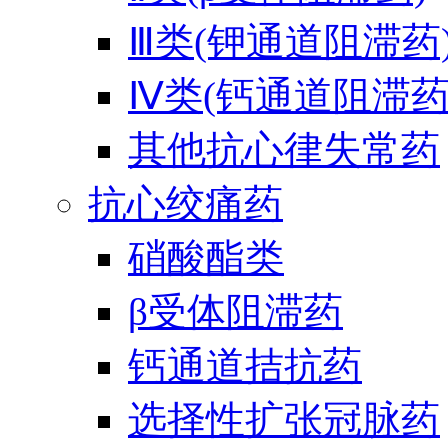
Ⅲ类(钾通道阻滞药
Ⅳ类(钙通道阻滞药
其他抗心律失常药
抗心绞痛药
硝酸酯类
β受体阻滞药
钙通道拮抗药
选择性扩张冠脉药