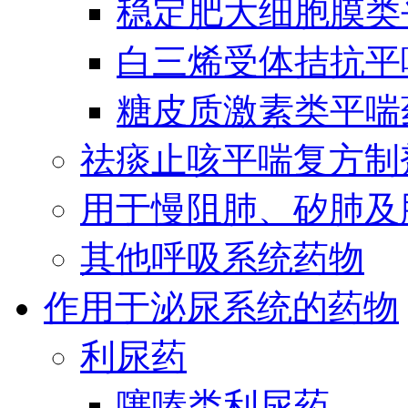
稳定肥大细胞膜类
白三烯受体拮抗平
糖皮质激素类平喘
祛痰止咳平喘复方制
用于慢阻肺、矽肺及
其他呼吸系统药物
作用于泌尿系统的药物
利尿药
噻嗪类利尿药