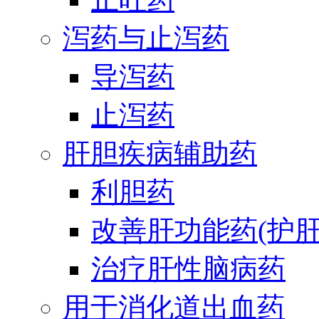
泻药与止泻药
导泻药
止泻药
肝胆疾病辅助药
利胆药
改善肝功能药(护肝
治疗肝性脑病药
用于消化道出血药