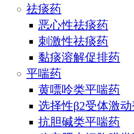
祛痰药
恶心性祛痰药
刺激性祛痰药
黏痰溶解促排药
平喘药
黄嘌呤类平喘药
选择性β2受体激
抗胆碱类平喘药