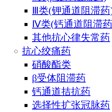
Ⅲ类(钾通道阻滞药
Ⅳ类(钙通道阻滞药
其他抗心律失常药
抗心绞痛药
硝酸酯类
β受体阻滞药
钙通道拮抗药
选择性扩张冠脉药