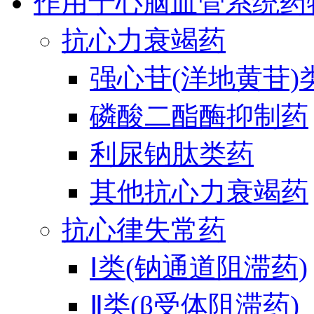
作用于心脑血管系统药
抗心力衰竭药
强心苷(洋地黄苷)
磷酸二酯酶抑制药
利尿钠肽类药
其他抗心力衰竭药
抗心律失常药
Ⅰ类(钠通道阻滞药)
Ⅱ类(β受体阻滞药)