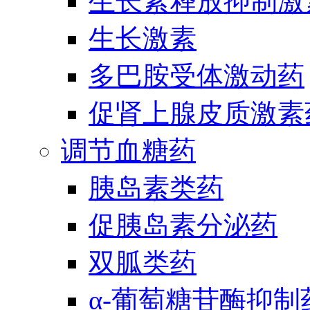
生长素释放抑制激
生长激素
多巴胺受体激动药
促肾上腺皮质激素
调节血糖药
胰岛素类药
促胰岛素分泌药
双胍类药
α-葡萄糖苷酶抑制