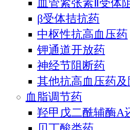
血管紧张素Ⅱ受体
β受体拮抗药
中枢性抗高血压药
钾通道开放药
神经节阻断药
其他抗高血压药及
血脂调节药
羟甲戊二酰辅酶A
贝丁酸类药