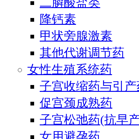
二膦酸盐类
降钙素
甲状旁腺激素
其他代谢调节药
女性生殖系统药
子宫收缩药与引产
促宫颈成熟药
子宫松弛药(抗早产
女用避孕药