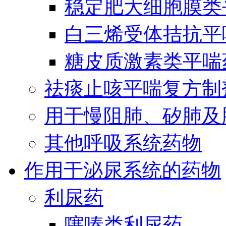
稳定肥大细胞膜类
白三烯受体拮抗平
糖皮质激素类平喘
祛痰止咳平喘复方制
用于慢阻肺、矽肺及
其他呼吸系统药物
作用于泌尿系统的药物
利尿药
噻嗪类利尿药