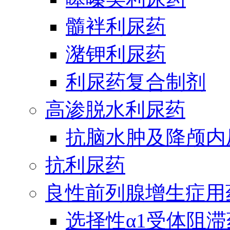
髓袢利尿药
潴钾利尿药
利尿药复合制剂
高渗脱水利尿药
抗脑水肿及降颅内
抗利尿药
良性前列腺增生症用
选择性α1受体阻滞