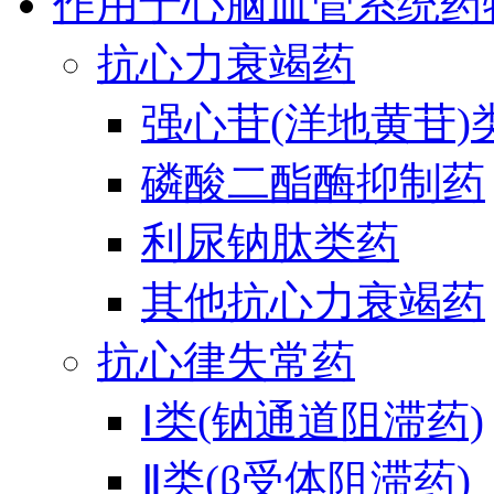
作用于心脑血管系统药
抗心力衰竭药
强心苷(洋地黄苷)
磷酸二酯酶抑制药
利尿钠肽类药
其他抗心力衰竭药
抗心律失常药
Ⅰ类(钠通道阻滞药)
Ⅱ类(β受体阻滞药)