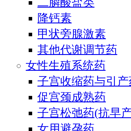
二膦酸盐类
降钙素
甲状旁腺激素
其他代谢调节药
女性生殖系统药
子宫收缩药与引产
促宫颈成熟药
子宫松弛药(抗早产
女用避孕药