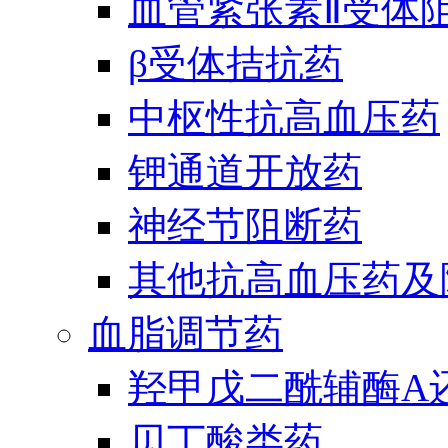
血管紧张素Ⅱ受体
β受体拮抗药
中枢性抗高血压药
钾通道开放药
神经节阻断药
其他抗高血压药及
血脂调节药
羟甲戊二酰辅酶A
贝丁酸类药