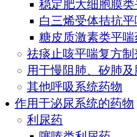
稳定肥大细胞膜类
白三烯受体拮抗平
糖皮质激素类平喘
祛痰止咳平喘复方制
用于慢阻肺、矽肺及
其他呼吸系统药物
作用于泌尿系统的药物
利尿药
噻嗪类利尿药