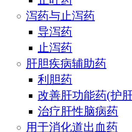
泻药与止泻药
导泻药
止泻药
肝胆疾病辅助药
利胆药
改善肝功能药(护肝
治疗肝性脑病药
用于消化道出血药