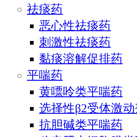
祛痰药
恶心性祛痰药
刺激性祛痰药
黏痰溶解促排药
平喘药
黄嘌呤类平喘药
选择性β2受体激
抗胆碱类平喘药