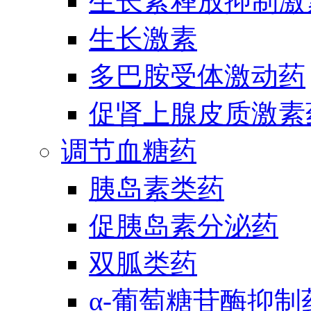
生长素释放抑制激
生长激素
多巴胺受体激动药
促肾上腺皮质激素
调节血糖药
胰岛素类药
促胰岛素分泌药
双胍类药
α-葡萄糖苷酶抑制