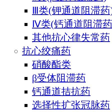
Ⅲ类(钾通道阻滞药
Ⅳ类(钙通道阻滞药
其他抗心律失常药
抗心绞痛药
硝酸酯类
β受体阻滞药
钙通道拮抗药
选择性扩张冠脉药