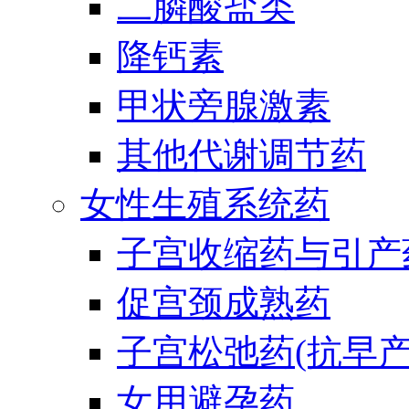
二膦酸盐类
降钙素
甲状旁腺激素
其他代谢调节药
女性生殖系统药
子宫收缩药与引产
促宫颈成熟药
子宫松弛药(抗早产
女用避孕药