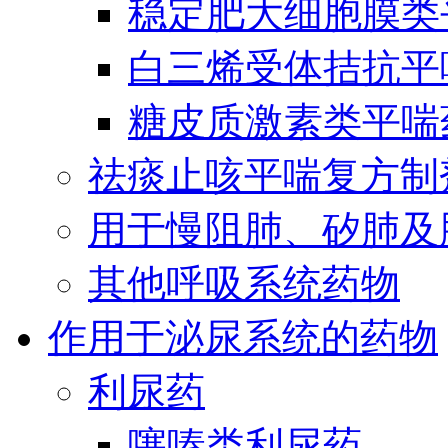
稳定肥大细胞膜类
白三烯受体拮抗平
糖皮质激素类平喘
祛痰止咳平喘复方制
用于慢阻肺、矽肺及
其他呼吸系统药物
作用于泌尿系统的药物
利尿药
噻嗪类利尿药