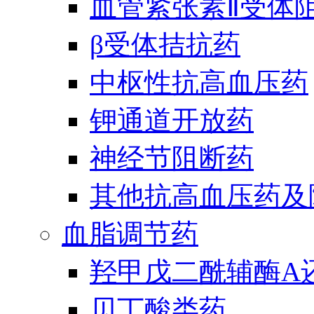
血管紧张素Ⅱ受体
β受体拮抗药
中枢性抗高血压药
钾通道开放药
神经节阻断药
其他抗高血压药及
血脂调节药
羟甲戊二酰辅酶A
贝丁酸类药