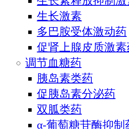
生长素释放抑制激
生长激素
多巴胺受体激动药
促肾上腺皮质激素
调节血糖药
胰岛素类药
促胰岛素分泌药
双胍类药
α-葡萄糖苷酶抑制