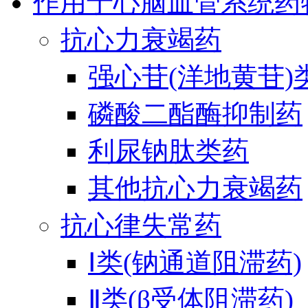
作用于心脑血管系统药
抗心力衰竭药
强心苷(洋地黄苷)
磷酸二酯酶抑制药
利尿钠肽类药
其他抗心力衰竭药
抗心律失常药
Ⅰ类(钠通道阻滞药)
Ⅱ类(β受体阻滞药)