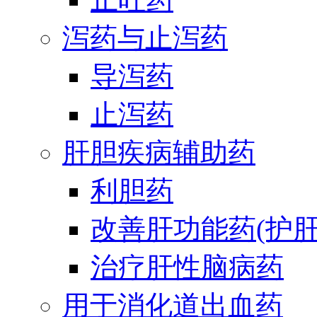
泻药与止泻药
导泻药
止泻药
肝胆疾病辅助药
利胆药
改善肝功能药(护肝
治疗肝性脑病药
用于消化道出血药