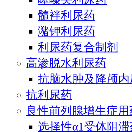
髓袢利尿药
潴钾利尿药
利尿药复合制剂
高渗脱水利尿药
抗脑水肿及降颅内
抗利尿药
良性前列腺增生症用
选择性α1受体阻滞