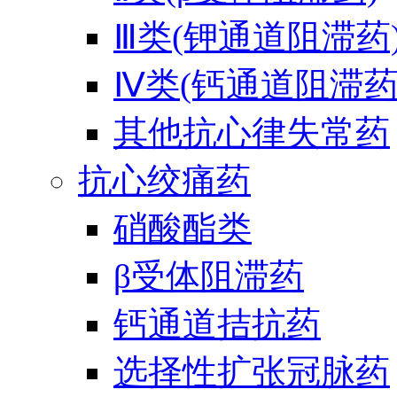
Ⅲ类(钾通道阻滞药
Ⅳ类(钙通道阻滞药
其他抗心律失常药
抗心绞痛药
硝酸酯类
β受体阻滞药
钙通道拮抗药
选择性扩张冠脉药