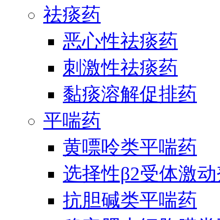
祛痰药
恶心性祛痰药
刺激性祛痰药
黏痰溶解促排药
平喘药
黄嘌呤类平喘药
选择性β2受体激
抗胆碱类平喘药