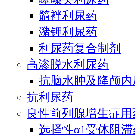
髓袢利尿药
潴钾利尿药
利尿药复合制剂
高渗脱水利尿药
抗脑水肿及降颅内
抗利尿药
良性前列腺增生症用
选择性α1受体阻滞