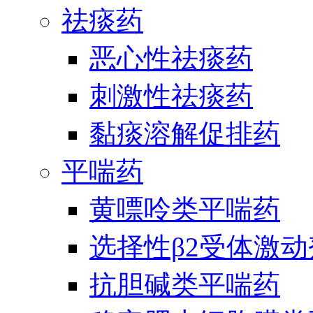
祛痰药
恶心性祛痰药
刺激性祛痰药
黏痰溶解促排药
平喘药
黄嘌呤类平喘药
选择性β2受体激
抗胆碱类平喘药