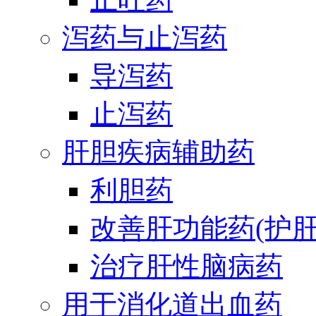
泻药与止泻药
导泻药
止泻药
肝胆疾病辅助药
利胆药
改善肝功能药(护肝
治疗肝性脑病药
用于消化道出血药