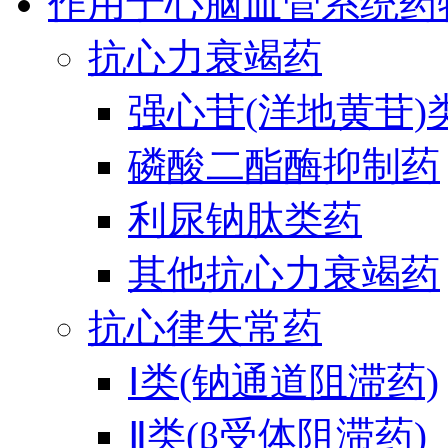
作用于心脑血管系统药
抗心力衰竭药
强心苷(洋地黄苷)
磷酸二酯酶抑制药
利尿钠肽类药
其他抗心力衰竭药
抗心律失常药
Ⅰ类(钠通道阻滞药)
Ⅱ类(β受体阻滞药)