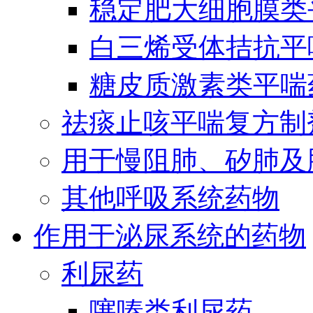
稳定肥大细胞膜类
白三烯受体拮抗平
糖皮质激素类平喘
祛痰止咳平喘复方制
用于慢阻肺、矽肺及
其他呼吸系统药物
作用于泌尿系统的药物
利尿药
噻嗪类利尿药