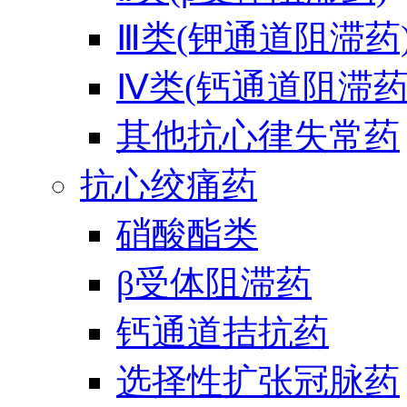
Ⅲ类(钾通道阻滞药
Ⅳ类(钙通道阻滞药
其他抗心律失常药
抗心绞痛药
硝酸酯类
β受体阻滞药
钙通道拮抗药
选择性扩张冠脉药