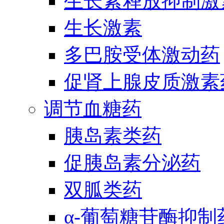
生长素释放抑制激
生长激素
多巴胺受体激动药
促肾上腺皮质激素
调节血糖药
胰岛素类药
促胰岛素分泌药
双胍类药
α-葡萄糖苷酶抑制