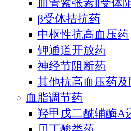
血管紧张素Ⅱ受体
β受体拮抗药
中枢性抗高血压药
钾通道开放药
神经节阻断药
其他抗高血压药及
血脂调节药
羟甲戊二酰辅酶A
贝丁酸类药