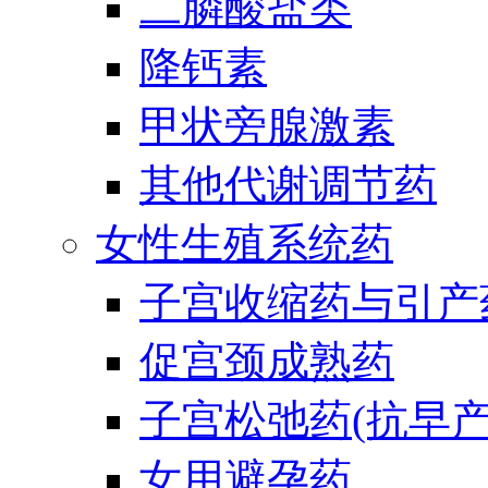
二膦酸盐类
降钙素
甲状旁腺激素
其他代谢调节药
女性生殖系统药
子宫收缩药与引产
促宫颈成熟药
子宫松弛药(抗早产
女用避孕药