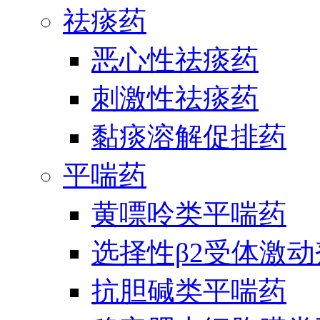
祛痰药
恶心性祛痰药
刺激性祛痰药
黏痰溶解促排药
平喘药
黄嘌呤类平喘药
选择性β2受体激
抗胆碱类平喘药