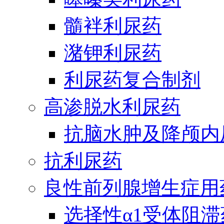
髓袢利尿药
潴钾利尿药
利尿药复合制剂
高渗脱水利尿药
抗脑水肿及降颅内
抗利尿药
良性前列腺增生症用
选择性α1受体阻滞