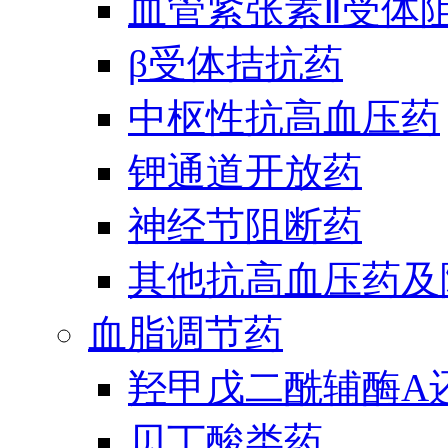
血管紧张素Ⅱ受体
β受体拮抗药
中枢性抗高血压药
钾通道开放药
神经节阻断药
其他抗高血压药及
血脂调节药
羟甲戊二酰辅酶A
贝丁酸类药