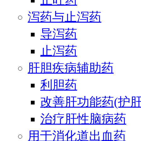
泻药与止泻药
导泻药
止泻药
肝胆疾病辅助药
利胆药
改善肝功能药(护肝
治疗肝性脑病药
用于消化道出血药