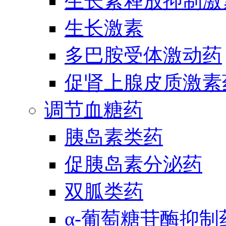
生长素释放抑制激
生长激素
多巴胺受体激动药
促肾上腺皮质激素
调节血糖药
胰岛素类药
促胰岛素分泌药
双胍类药
α-葡萄糖苷酶抑制