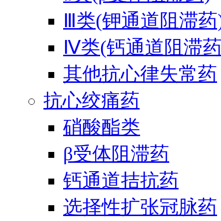
Ⅲ类(钾通道阻滞药
Ⅳ类(钙通道阻滞药
其他抗心律失常药
抗心绞痛药
硝酸酯类
β受体阻滞药
钙通道拮抗药
选择性扩张冠脉药