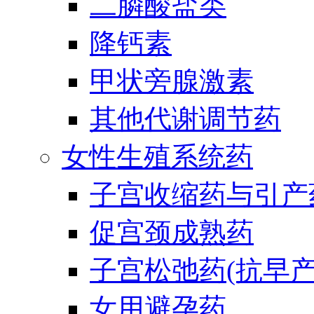
二膦酸盐类
降钙素
甲状旁腺激素
其他代谢调节药
女性生殖系统药
子宫收缩药与引产
促宫颈成熟药
子宫松弛药(抗早产
女用避孕药