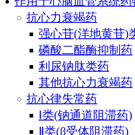
作用于心脑血管系统药
抗心力衰竭药
强心苷(洋地黄苷)
磷酸二酯酶抑制药
利尿钠肽类药
其他抗心力衰竭药
抗心律失常药
Ⅰ类(钠通道阻滞药)
Ⅱ类(β受体阻滞药)