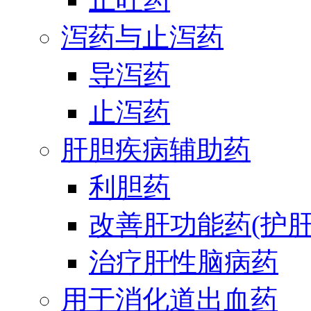
泻药与止泻药
导泻药
止泻药
肝胆疾病辅助药
利胆药
改善肝功能药(护肝
治疗肝性脑病药
用于消化道出血药