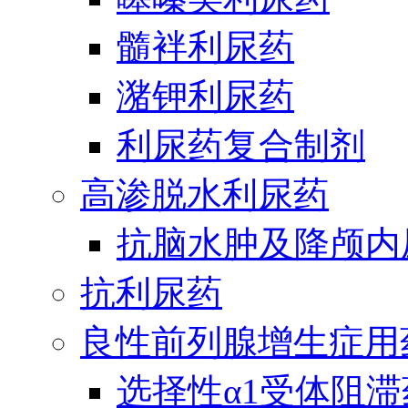
髓袢利尿药
潴钾利尿药
利尿药复合制剂
高渗脱水利尿药
抗脑水肿及降颅内
抗利尿药
良性前列腺增生症用
选择性α1受体阻滞