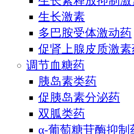
生长素释放抑制激
生长激素
多巴胺受体激动药
促肾上腺皮质激素
调节血糖药
胰岛素类药
促胰岛素分泌药
双胍类药
α-葡萄糖苷酶抑制