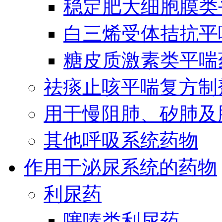
稳定肥大细胞膜类
白三烯受体拮抗平
糖皮质激素类平喘
祛痰止咳平喘复方制
用于慢阻肺、矽肺及
其他呼吸系统药物
作用于泌尿系统的药物
利尿药
噻嗪类利尿药