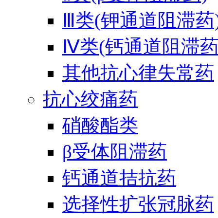
Ⅲ类(钾通道阻滞药
Ⅳ类(钙通道阻滞药
其他抗心律失常药
抗心绞痛药
硝酸酯类
β受体阻滞药
钙通道拮抗药
选择性扩张冠脉药