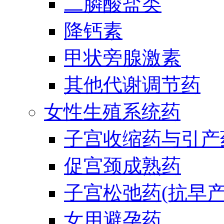
二膦酸盐类
降钙素
甲状旁腺激素
其他代谢调节药
女性生殖系统药
子宫收缩药与引产
促宫颈成熟药
子宫松弛药(抗早产
女用避孕药