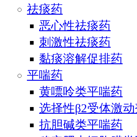
祛痰药
恶心性祛痰药
刺激性祛痰药
黏痰溶解促排药
平喘药
黄嘌呤类平喘药
选择性β2受体激
抗胆碱类平喘药