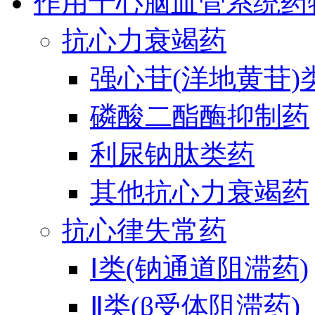
作用于心脑血管系统药
抗心力衰竭药
强心苷(洋地黄苷)
磷酸二酯酶抑制药
利尿钠肽类药
其他抗心力衰竭药
抗心律失常药
Ⅰ类(钠通道阻滞药)
Ⅱ类(β受体阻滞药)