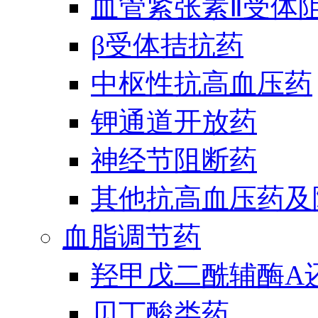
血管紧张素Ⅱ受体
β受体拮抗药
中枢性抗高血压药
钾通道开放药
神经节阻断药
其他抗高血压药及
血脂调节药
羟甲戊二酰辅酶A
贝丁酸类药