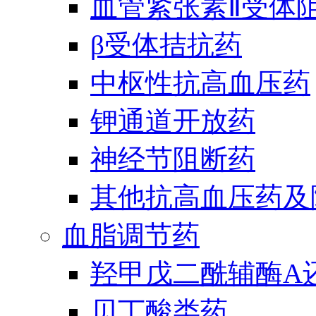
血管紧张素Ⅱ受体
β受体拮抗药
中枢性抗高血压药
钾通道开放药
神经节阻断药
其他抗高血压药及
血脂调节药
羟甲戊二酰辅酶A
贝丁酸类药