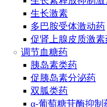
生长素释放抑制激
生长激素
多巴胺受体激动药
促肾上腺皮质激素
调节血糖药
胰岛素类药
促胰岛素分泌药
双胍类药
α-葡萄糖苷酶抑制