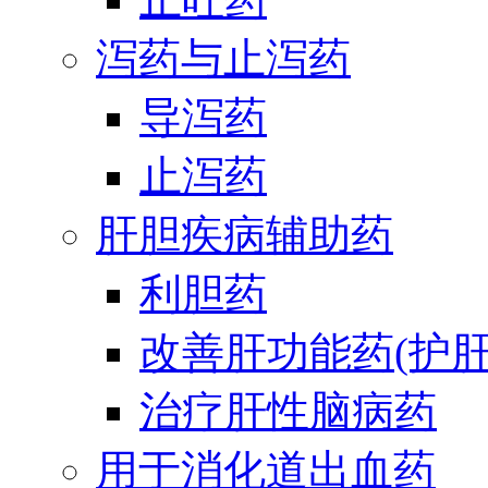
泻药与止泻药
导泻药
止泻药
肝胆疾病辅助药
利胆药
改善肝功能药(护肝
治疗肝性脑病药
用于消化道出血药