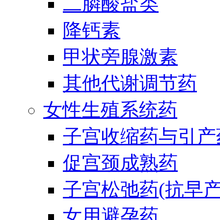
二膦酸盐类
降钙素
甲状旁腺激素
其他代谢调节药
女性生殖系统药
子宫收缩药与引产
促宫颈成熟药
子宫松弛药(抗早产
女用避孕药