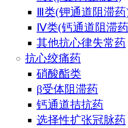
Ⅲ类(钾通道阻滞药
Ⅳ类(钙通道阻滞药
其他抗心律失常药
抗心绞痛药
硝酸酯类
β受体阻滞药
钙通道拮抗药
选择性扩张冠脉药