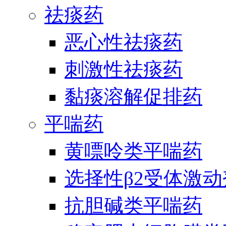
祛痰药
恶心性祛痰药
刺激性祛痰药
黏痰溶解促排药
平喘药
黄嘌呤类平喘药
选择性β2受体激
抗胆碱类平喘药