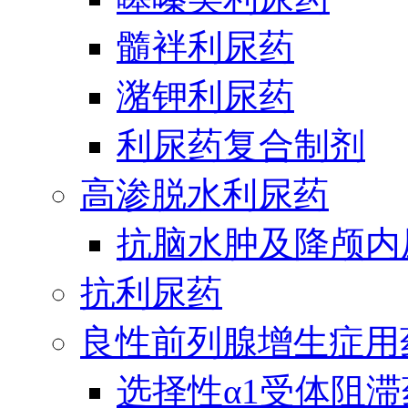
髓袢利尿药
潴钾利尿药
利尿药复合制剂
高渗脱水利尿药
抗脑水肿及降颅内
抗利尿药
良性前列腺增生症用
选择性α1受体阻滞