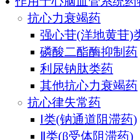
作用于心脑血管系统药
抗心力衰竭药
强心苷(洋地黄苷)
磷酸二酯酶抑制药
利尿钠肽类药
其他抗心力衰竭药
抗心律失常药
Ⅰ类(钠通道阻滞药)
Ⅱ类(β受体阻滞药)