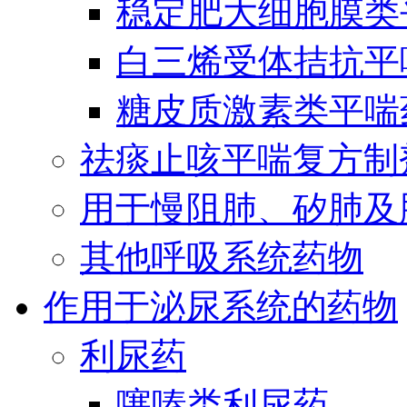
稳定肥大细胞膜类
白三烯受体拮抗平
糖皮质激素类平喘
祛痰止咳平喘复方制
用于慢阻肺、矽肺及
其他呼吸系统药物
作用于泌尿系统的药物
利尿药
噻嗪类利尿药