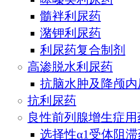
髓袢利尿药
潴钾利尿药
利尿药复合制剂
高渗脱水利尿药
抗脑水肿及降颅内
抗利尿药
良性前列腺增生症用
选择性α1受体阻滞