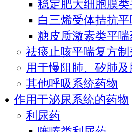
稳定肥大细胞膜类
白三烯受体拮抗平
糖皮质激素类平喘
祛痰止咳平喘复方制
用于慢阻肺、矽肺及
其他呼吸系统药物
作用于泌尿系统的药物
利尿药
噻嗪类利尿药