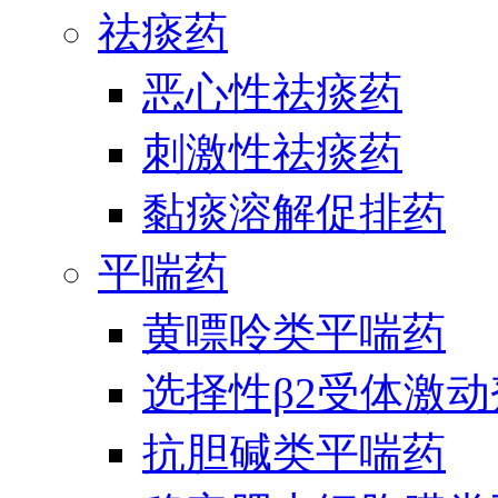
祛痰药
恶心性祛痰药
刺激性祛痰药
黏痰溶解促排药
平喘药
黄嘌呤类平喘药
选择性β2受体激
抗胆碱类平喘药