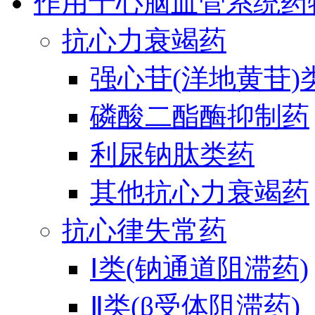
作用于心脑血管系统药
抗心力衰竭药
强心苷(洋地黄苷)
磷酸二酯酶抑制药
利尿钠肽类药
其他抗心力衰竭药
抗心律失常药
Ⅰ类(钠通道阻滞药)
Ⅱ类(β受体阻滞药)