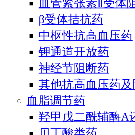
血管紧张素Ⅱ受体
β受体拮抗药
中枢性抗高血压药
钾通道开放药
神经节阻断药
其他抗高血压药及
血脂调节药
羟甲戊二酰辅酶A
贝丁酸类药