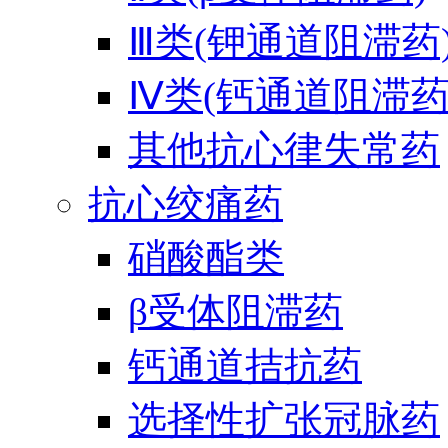
Ⅲ类(钾通道阻滞药
Ⅳ类(钙通道阻滞药
其他抗心律失常药
抗心绞痛药
硝酸酯类
β受体阻滞药
钙通道拮抗药
选择性扩张冠脉药