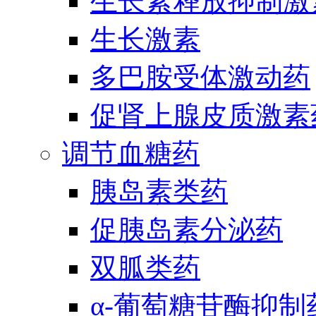
生长素释放抑制激
生长激素
多巴胺受体激动药
促肾上腺皮质激素
调节血糖药
胰岛素类药
促胰岛素分泌药
双胍类药
α-葡萄糖苷酶抑制