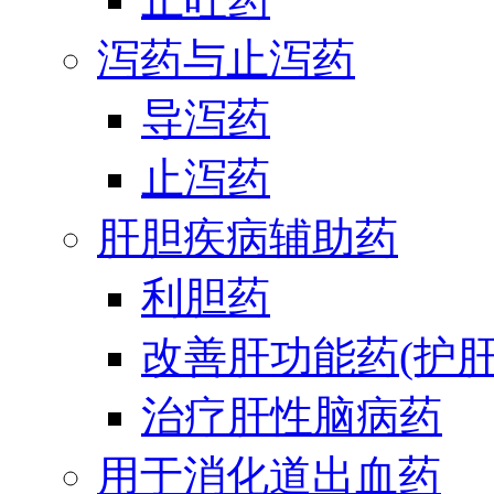
泻药与止泻药
导泻药
止泻药
肝胆疾病辅助药
利胆药
改善肝功能药(护肝
治疗肝性脑病药
用于消化道出血药