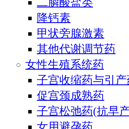
二膦酸盐类
降钙素
甲状旁腺激素
其他代谢调节药
女性生殖系统药
子宫收缩药与引产
促宫颈成熟药
子宫松弛药(抗早产
女用避孕药