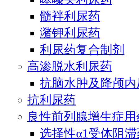
髓袢利尿药
潴钾利尿药
利尿药复合制剂
高渗脱水利尿药
抗脑水肿及降颅内
抗利尿药
良性前列腺增生症用
选择性α1受体阻滞