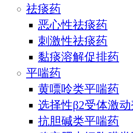
祛痰药
恶心性祛痰药
刺激性祛痰药
黏痰溶解促排药
平喘药
黄嘌呤类平喘药
选择性β2受体激
抗胆碱类平喘药