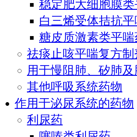
稳定肥大细胞膜类
白三烯受体拮抗平
糖皮质激素类平喘
祛痰止咳平喘复方制
用于慢阻肺、矽肺及
其他呼吸系统药物
作用于泌尿系统的药物
利尿药
噻嗪类利尿药