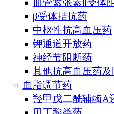
血管紧张素Ⅱ受体
β受体拮抗药
中枢性抗高血压药
钾通道开放药
神经节阻断药
其他抗高血压药及
血脂调节药
羟甲戊二酰辅酶A
贝丁酸类药