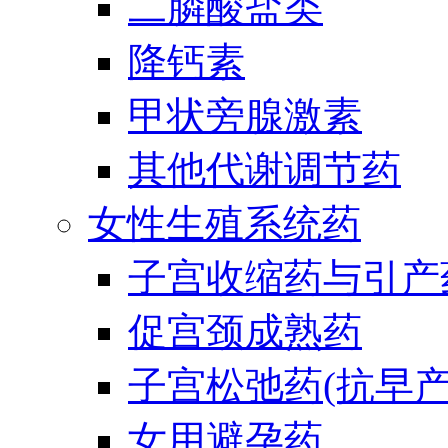
二膦酸盐类
降钙素
甲状旁腺激素
其他代谢调节药
女性生殖系统药
子宫收缩药与引产
促宫颈成熟药
子宫松弛药(抗早产
女用避孕药