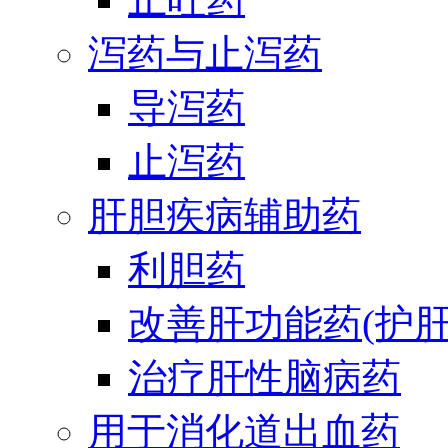
泻药与止泻药
导泻药
止泻药
肝胆疾病辅助药
利胆药
改善肝功能药(护肝
治疗肝性脑病药
用于消化道出血药