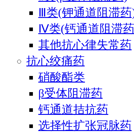
Ⅲ类(钾通道阻滞药
Ⅳ类(钙通道阻滞药
其他抗心律失常药
抗心绞痛药
硝酸酯类
β受体阻滞药
钙通道拮抗药
选择性扩张冠脉药