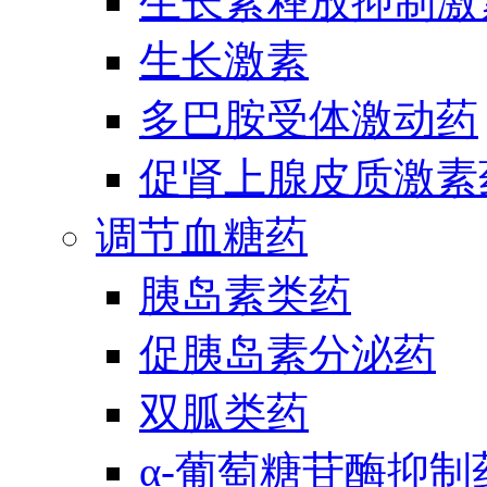
生长素释放抑制激
生长激素
多巴胺受体激动药
促肾上腺皮质激素
调节血糖药
胰岛素类药
促胰岛素分泌药
双胍类药
α-葡萄糖苷酶抑制