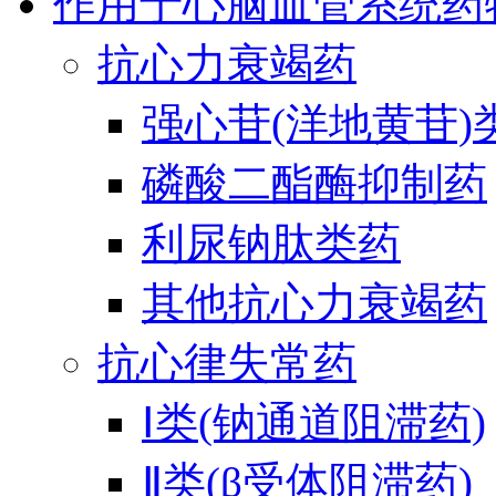
作用于心脑血管系统药
抗心力衰竭药
强心苷(洋地黄苷)
磷酸二酯酶抑制药
利尿钠肽类药
其他抗心力衰竭药
抗心律失常药
Ⅰ类(钠通道阻滞药)
Ⅱ类(β受体阻滞药)