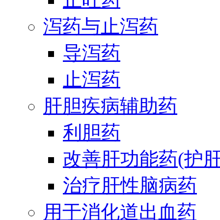
泻药与止泻药
导泻药
止泻药
肝胆疾病辅助药
利胆药
改善肝功能药(护肝
治疗肝性脑病药
用于消化道出血药