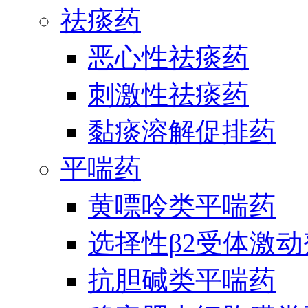
祛痰药
恶心性祛痰药
刺激性祛痰药
黏痰溶解促排药
平喘药
黄嘌呤类平喘药
选择性β2受体激
抗胆碱类平喘药