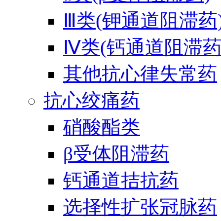
Ⅲ类(钾通道阻滞药
Ⅳ类(钙通道阻滞药
其他抗心律失常药
抗心绞痛药
硝酸酯类
β受体阻滞药
钙通道拮抗药
选择性扩张冠脉药