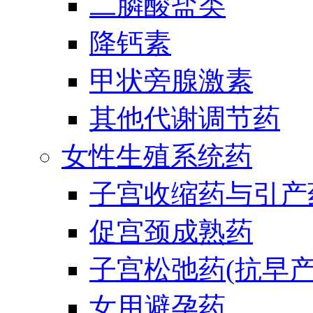
二膦酸盐类
降钙素
甲状旁腺激素
其他代谢调节药
女性生殖系统药
子宫收缩药与引产
促宫颈成熟药
子宫松弛药(抗早产
女用避孕药