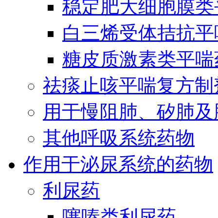
稳定肥大细胞膜类
白三烯受体拮抗平
糖皮质激素类平喘
祛痰止咳平喘复方制
用于慢阻肺、矽肺及
其他呼吸系统药物
作用于泌尿系统的药物
利尿药
噻嗪类利尿药