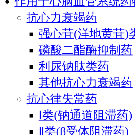
作用于心脑血管系统药
抗心力衰竭药
强心苷(洋地黄苷)
磷酸二酯酶抑制药
利尿钠肽类药
其他抗心力衰竭药
抗心律失常药
Ⅰ类(钠通道阻滞药)
Ⅱ类(β受体阻滞药)