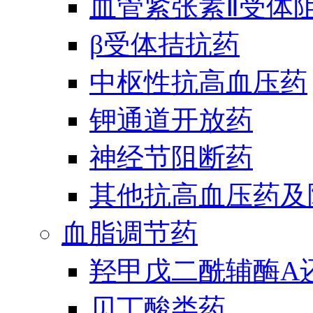
血管紧张素Ⅱ受体
β受体拮抗药
中枢性抗高血压药
钾通道开放药
神经节阻断药
其他抗高血压药及
血脂调节药
羟甲戊二酰辅酶A
贝丁酸类药