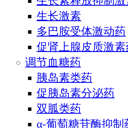
生长素释放抑制激
生长激素
多巴胺受体激动药
促肾上腺皮质激素
调节血糖药
胰岛素类药
促胰岛素分泌药
双胍类药
α-葡萄糖苷酶抑制