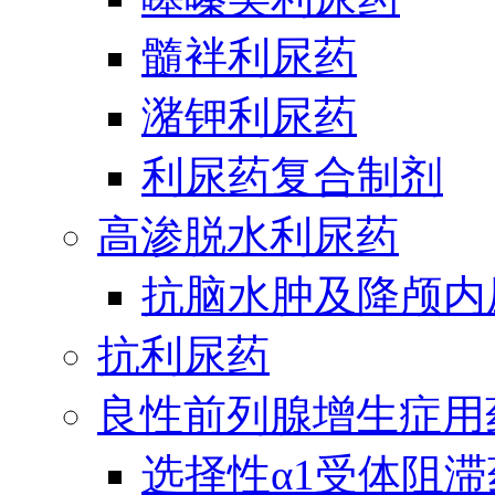
髓袢利尿药
潴钾利尿药
利尿药复合制剂
高渗脱水利尿药
抗脑水肿及降颅内
抗利尿药
良性前列腺增生症用
选择性α1受体阻滞