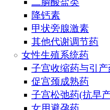
二膦酸盐类
降钙素
甲状旁腺激素
其他代谢调节药
女性生殖系统药
子宫收缩药与引产
促宫颈成熟药
子宫松弛药(抗早产
女用避孕药