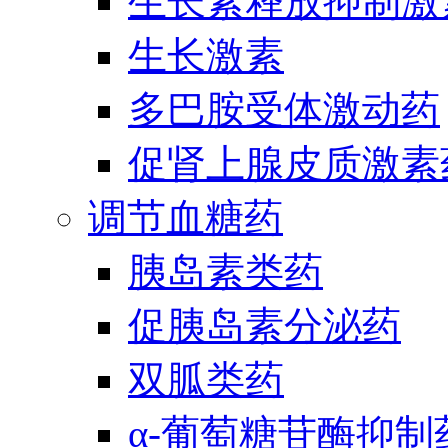
生长素释放抑制激
生长激素
多巴胺受体激动药
促肾上腺皮质激素
调节血糖药
胰岛素类药
促胰岛素分泌药
双胍类药
α-葡萄糖苷酶抑制