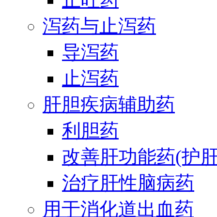
泻药与止泻药
导泻药
止泻药
肝胆疾病辅助药
利胆药
改善肝功能药(护肝
治疗肝性脑病药
用于消化道出血药