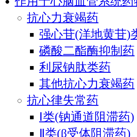
作用于心脑血管系统药
抗心力衰竭药
强心苷(洋地黄苷)
磷酸二酯酶抑制药
利尿钠肽类药
其他抗心力衰竭药
抗心律失常药
Ⅰ类(钠通道阻滞药)
Ⅱ类(β受体阻滞药)