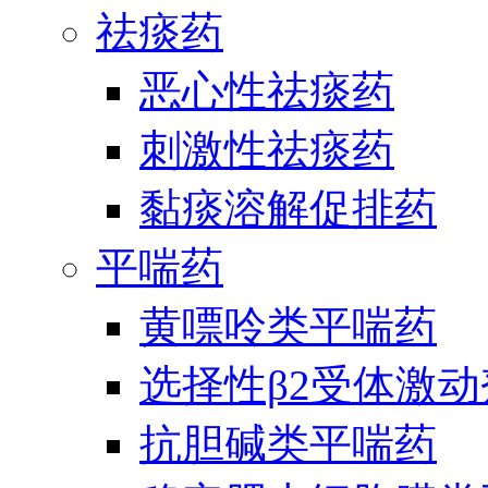
祛痰药
恶心性祛痰药
刺激性祛痰药
黏痰溶解促排药
平喘药
黄嘌呤类平喘药
选择性β2受体激
抗胆碱类平喘药