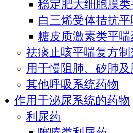
稳定肥大细胞膜类
白三烯受体拮抗平
糖皮质激素类平喘
祛痰止咳平喘复方制
用于慢阻肺、矽肺及
其他呼吸系统药物
作用于泌尿系统的药物
利尿药
噻嗪类利尿药