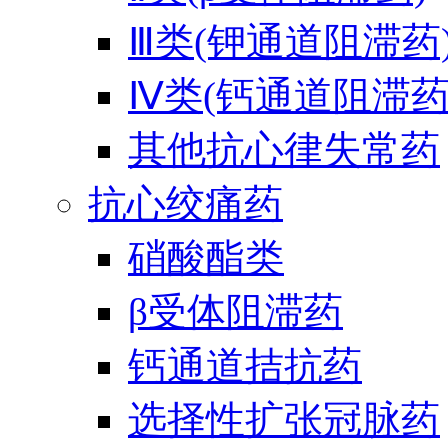
Ⅲ类(钾通道阻滞药
Ⅳ类(钙通道阻滞药
其他抗心律失常药
抗心绞痛药
硝酸酯类
β受体阻滞药
钙通道拮抗药
选择性扩张冠脉药