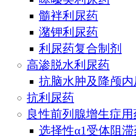
髓袢利尿药
潴钾利尿药
利尿药复合制剂
高渗脱水利尿药
抗脑水肿及降颅内
抗利尿药
良性前列腺增生症用
选择性α1受体阻滞