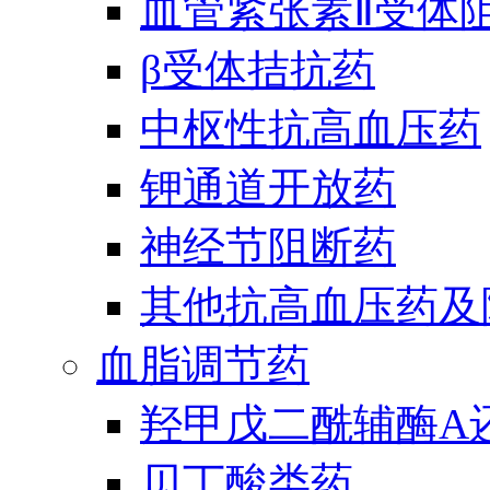
血管紧张素Ⅱ受体
β受体拮抗药
中枢性抗高血压药
钾通道开放药
神经节阻断药
其他抗高血压药及
血脂调节药
羟甲戊二酰辅酶A
贝丁酸类药