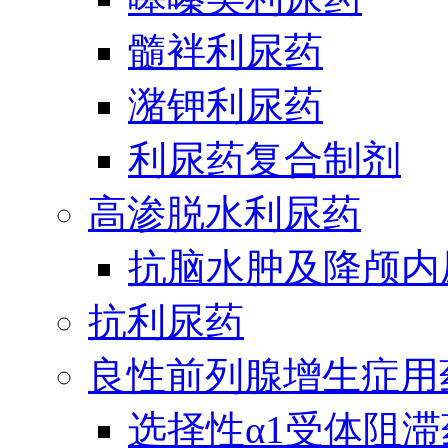
髓袢利尿药
潴钾利尿药
利尿药复合制剂
高渗脱水利尿药
抗脑水肿及降颅内
抗利尿药
良性前列腺增生症用
选择性α1受体阻滞