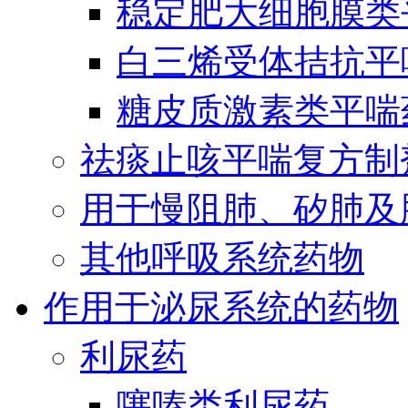
稳定肥大细胞膜类
白三烯受体拮抗平
糖皮质激素类平喘
祛痰止咳平喘复方制
用于慢阻肺、矽肺及
其他呼吸系统药物
作用于泌尿系统的药物
利尿药
噻嗪类利尿药