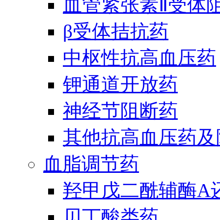
血管紧张素Ⅱ受体
β受体拮抗药
中枢性抗高血压药
钾通道开放药
神经节阻断药
其他抗高血压药及
血脂调节药
羟甲戊二酰辅酶A
贝丁酸类药