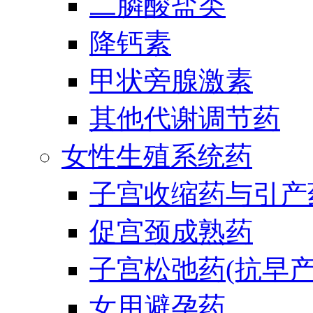
二膦酸盐类
降钙素
甲状旁腺激素
其他代谢调节药
女性生殖系统药
子宫收缩药与引产
促宫颈成熟药
子宫松弛药(抗早产
女用避孕药