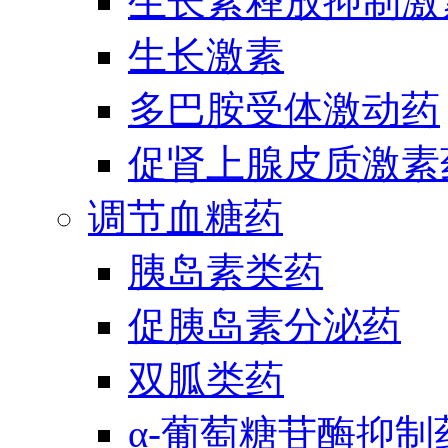
生长素释放抑制激
生长激素
多巴胺受体激动药
促肾上腺皮质激素
调节血糖药
胰岛素类药
促胰岛素分泌药
双胍类药
α-葡萄糖苷酶抑制