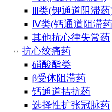
Ⅲ类(钾通道阻滞药
Ⅳ类(钙通道阻滞药
其他抗心律失常药
抗心绞痛药
硝酸酯类
β受体阻滞药
钙通道拮抗药
选择性扩张冠脉药