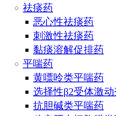
祛痰药
恶心性祛痰药
刺激性祛痰药
黏痰溶解促排药
平喘药
黄嘌呤类平喘药
选择性β2受体激
抗胆碱类平喘药