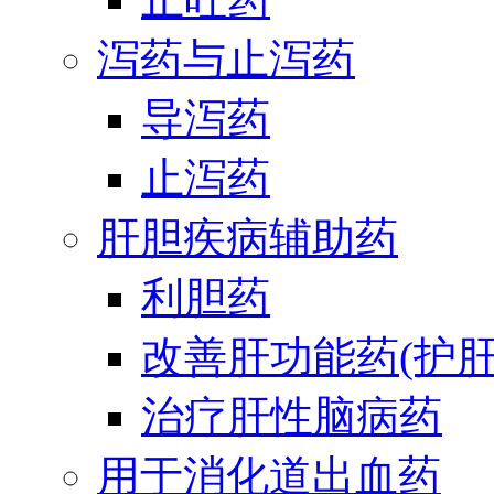
泻药与止泻药
导泻药
止泻药
肝胆疾病辅助药
利胆药
改善肝功能药(护肝
治疗肝性脑病药
用于消化道出血药