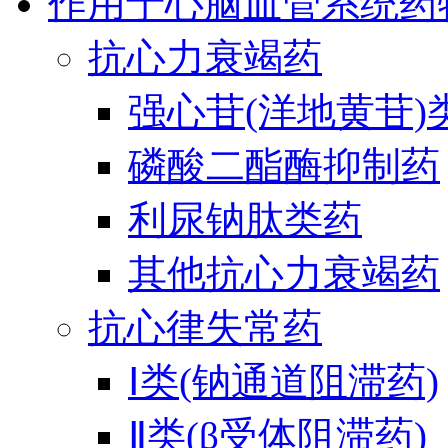
作用于心脑血管系统药
抗心力衰竭药
强心苷(洋地黄苷)
磷酸二酯酶抑制药
利尿钠肽类药
其他抗心力衰竭药
抗心律失常药
Ⅰ类(钠通道阻滞药)
Ⅱ类(β受体阻滞药)