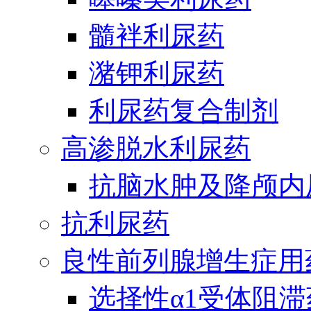
髓袢利尿药
潴钾利尿药
利尿药复合制剂
高渗脱水利尿药
抗脑水肿及降颅内
抗利尿药
良性前列腺增生症用
选择性α1受体阻滞