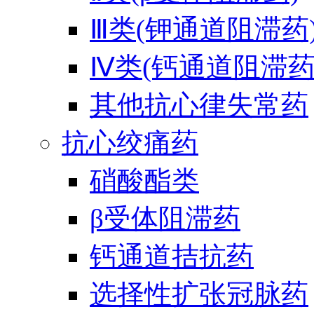
Ⅲ类(钾通道阻滞药
Ⅳ类(钙通道阻滞药
其他抗心律失常药
抗心绞痛药
硝酸酯类
β受体阻滞药
钙通道拮抗药
选择性扩张冠脉药