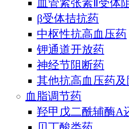
血管紧张素Ⅱ受体
β受体拮抗药
中枢性抗高血压药
钾通道开放药
神经节阻断药
其他抗高血压药及
血脂调节药
羟甲戊二酰辅酶A
贝丁酸类药