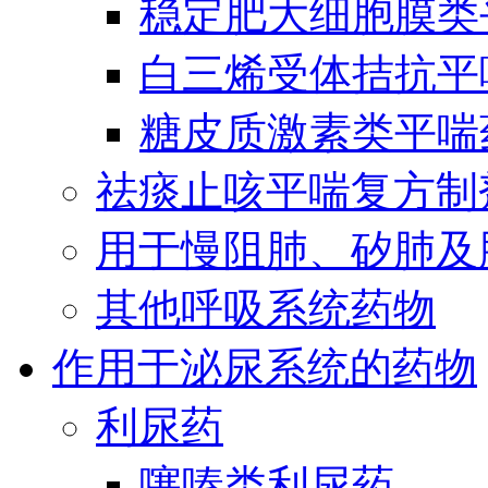
稳定肥大细胞膜类
白三烯受体拮抗平
糖皮质激素类平喘
祛痰止咳平喘复方制
用于慢阻肺、矽肺及
其他呼吸系统药物
作用于泌尿系统的药物
利尿药
噻嗪类利尿药