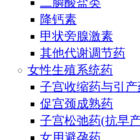
二膦酸盐类
降钙素
甲状旁腺激素
其他代谢调节药
女性生殖系统药
子宫收缩药与引产
促宫颈成熟药
子宫松弛药(抗早产
女用避孕药