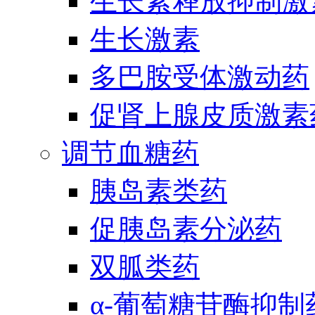
生长素释放抑制激
生长激素
多巴胺受体激动药
促肾上腺皮质激素
调节血糖药
胰岛素类药
促胰岛素分泌药
双胍类药
α-葡萄糖苷酶抑制