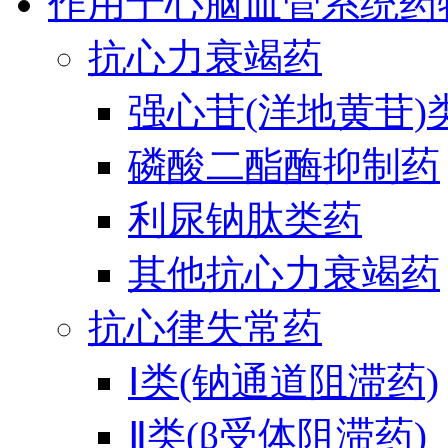
作用于心脑血管系统药
抗心力衰竭药
强心苷(洋地黄苷)
磷酸二酯酶抑制药
利尿钠肽类药
其他抗心力衰竭药
抗心律失常药
Ⅰ类(钠通道阻滞药)
Ⅱ类(β受体阻滞药)