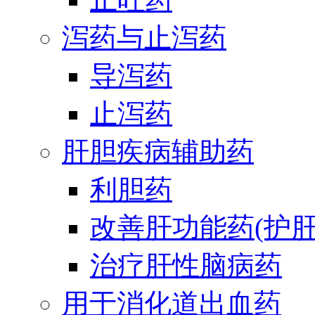
泻药与止泻药
导泻药
止泻药
肝胆疾病辅助药
利胆药
改善肝功能药(护肝
治疗肝性脑病药
用于消化道出血药