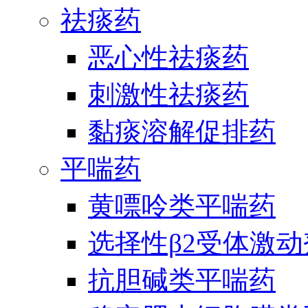
祛痰药
恶心性祛痰药
刺激性祛痰药
黏痰溶解促排药
平喘药
黄嘌呤类平喘药
选择性β2受体激
抗胆碱类平喘药