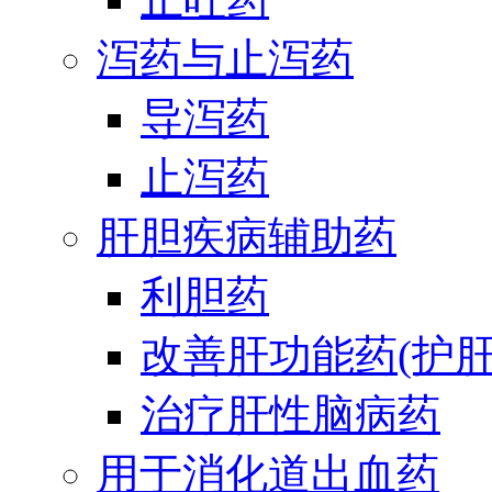
泻药与止泻药
导泻药
止泻药
肝胆疾病辅助药
利胆药
改善肝功能药(护肝
治疗肝性脑病药
用于消化道出血药