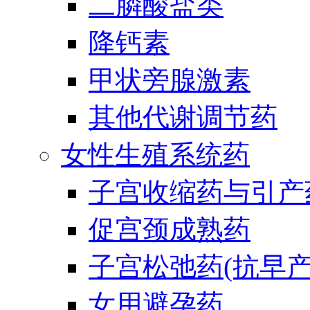
二膦酸盐类
降钙素
甲状旁腺激素
其他代谢调节药
女性生殖系统药
子宫收缩药与引产
促宫颈成熟药
子宫松弛药(抗早产
女用避孕药