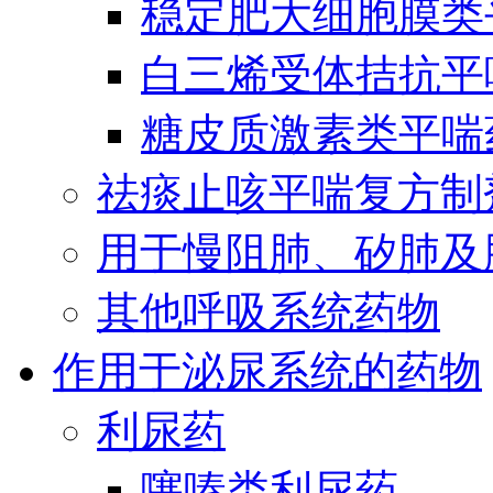
稳定肥大细胞膜类
白三烯受体拮抗平
糖皮质激素类平喘
祛痰止咳平喘复方制
用于慢阻肺、矽肺及
其他呼吸系统药物
作用于泌尿系统的药物
利尿药
噻嗪类利尿药