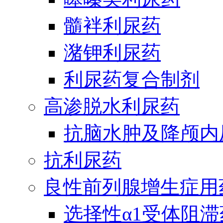
髓袢利尿药
潴钾利尿药
利尿药复合制剂
高渗脱水利尿药
抗脑水肿及降颅内
抗利尿药
良性前列腺增生症用
选择性α1受体阻滞