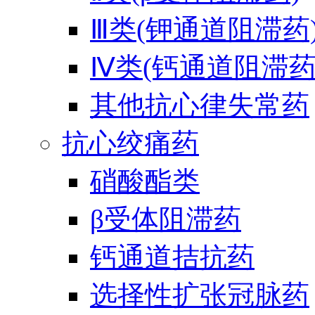
Ⅲ类(钾通道阻滞药
Ⅳ类(钙通道阻滞药
其他抗心律失常药
抗心绞痛药
硝酸酯类
β受体阻滞药
钙通道拮抗药
选择性扩张冠脉药