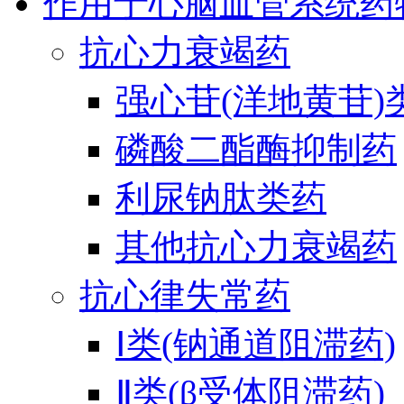
作用于心脑血管系统药
抗心力衰竭药
强心苷(洋地黄苷)
磷酸二酯酶抑制药
利尿钠肽类药
其他抗心力衰竭药
抗心律失常药
Ⅰ类(钠通道阻滞药)
Ⅱ类(β受体阻滞药)