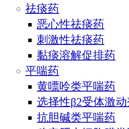
祛痰药
恶心性祛痰药
刺激性祛痰药
黏痰溶解促排药
平喘药
黄嘌呤类平喘药
选择性β2受体激
抗胆碱类平喘药