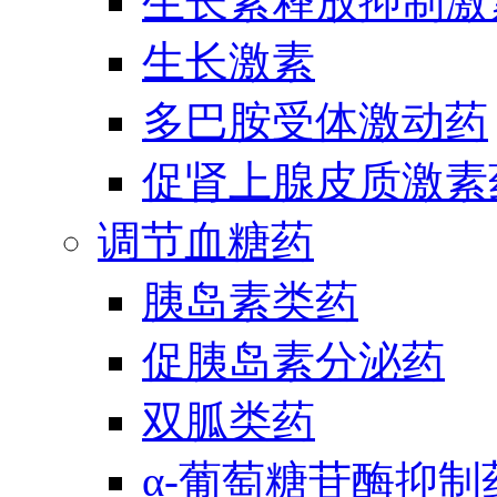
生长素释放抑制激
生长激素
多巴胺受体激动药
促肾上腺皮质激素
调节血糖药
胰岛素类药
促胰岛素分泌药
双胍类药
α-葡萄糖苷酶抑制