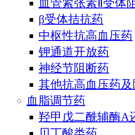
血管紧张素Ⅱ受体
β受体拮抗药
中枢性抗高血压药
钾通道开放药
神经节阻断药
其他抗高血压药及
血脂调节药
羟甲戊二酰辅酶A
贝丁酸类药