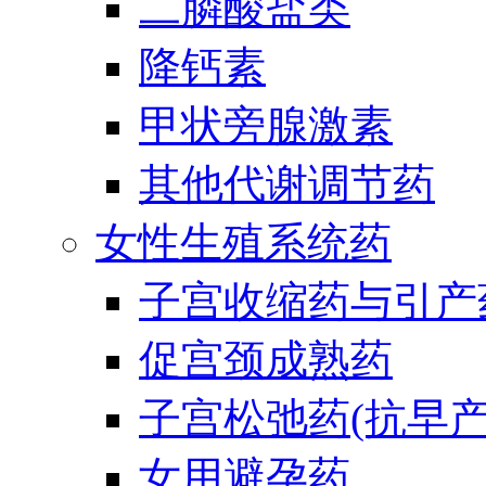
二膦酸盐类
降钙素
甲状旁腺激素
其他代谢调节药
女性生殖系统药
子宫收缩药与引产
促宫颈成熟药
子宫松弛药(抗早产
女用避孕药