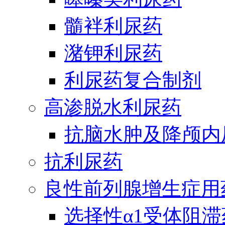
髓袢利尿药
潴钾利尿药
利尿药复合制剂
高渗脱水利尿药
抗脑水肿及降颅内
抗利尿药
良性前列腺增生症用
选择性α1受体阻滞