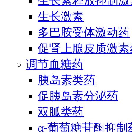
生长素释放抑制激
生长激素
多巴胺受体激动药
促肾上腺皮质激素
调节血糖药
胰岛素类药
促胰岛素分泌药
双胍类药
α-葡萄糖苷酶抑制