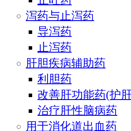
泻药与止泻药
导泻药
止泻药
肝胆疾病辅助药
利胆药
改善肝功能药(护肝
治疗肝性脑病药
用于消化道出血药