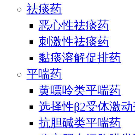
祛痰药
恶心性祛痰药
刺激性祛痰药
黏痰溶解促排药
平喘药
黄嘌呤类平喘药
选择性β2受体激
抗胆碱类平喘药