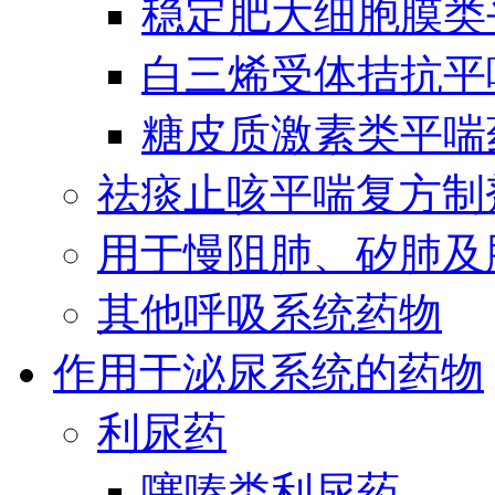
稳定肥大细胞膜类
白三烯受体拮抗平
糖皮质激素类平喘
祛痰止咳平喘复方制
用于慢阻肺、矽肺及
其他呼吸系统药物
作用于泌尿系统的药物
利尿药
噻嗪类利尿药