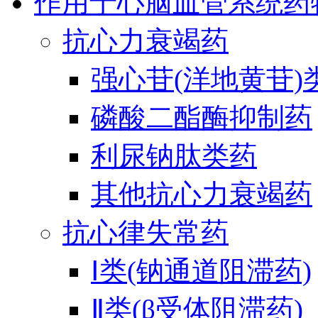
作用于心脑血管系统药
抗心力衰竭药
强心苷(洋地黄苷)
磷酸二酯酶抑制药
利尿钠肽类药
其他抗心力衰竭药
抗心律失常药
Ⅰ类(钠通道阻滞药)
Ⅱ类(β受体阻滞药)