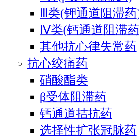
Ⅲ类(钾通道阻滞药
Ⅳ类(钙通道阻滞药
其他抗心律失常药
抗心绞痛药
硝酸酯类
β受体阻滞药
钙通道拮抗药
选择性扩张冠脉药