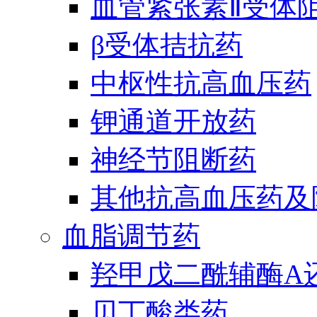
血管紧张素Ⅱ受体
β受体拮抗药
中枢性抗高血压药
钾通道开放药
神经节阻断药
其他抗高血压药及
血脂调节药
羟甲戊二酰辅酶A
贝丁酸类药