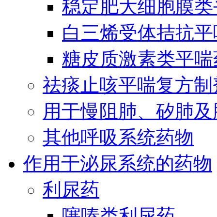
稳定肥大细胞膜类
白三烯受体拮抗平
糖皮质激素类平喘
祛痰止咳平喘复方制
用于慢阻肺、矽肺及
其他呼吸系统药物
作用于泌尿系统的药物
利尿药
噻嗪类利尿药