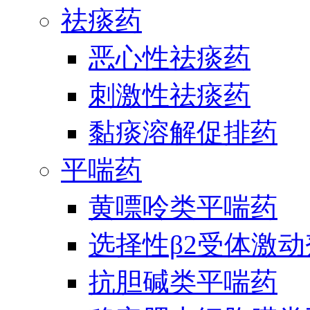
祛痰药
恶心性祛痰药
刺激性祛痰药
黏痰溶解促排药
平喘药
黄嘌呤类平喘药
选择性β2受体激
抗胆碱类平喘药