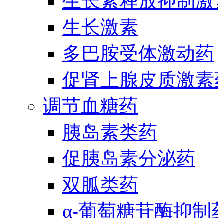
生长素释放抑制激
生长激素
多巴胺受体激动药
促肾上腺皮质激素
调节血糖药
胰岛素类药
促胰岛素分泌药
双胍类药
α-葡萄糖苷酶抑制