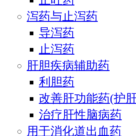
泻药与止泻药
导泻药
止泻药
肝胆疾病辅助药
利胆药
改善肝功能药(护肝
治疗肝性脑病药
用于消化道出血药