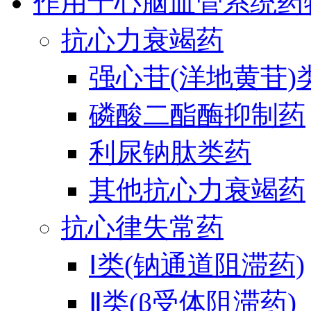
作用于心脑血管系统药
抗心力衰竭药
强心苷(洋地黄苷)
磷酸二酯酶抑制药
利尿钠肽类药
其他抗心力衰竭药
抗心律失常药
Ⅰ类(钠通道阻滞药)
Ⅱ类(β受体阻滞药)