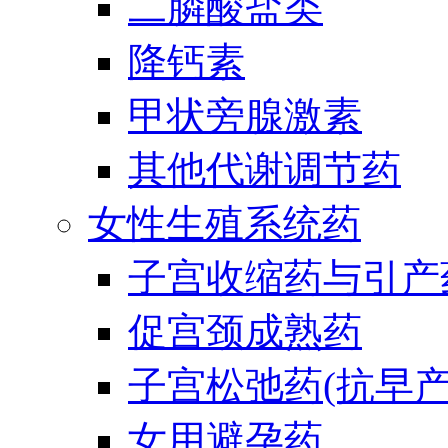
二膦酸盐类
降钙素
甲状旁腺激素
其他代谢调节药
女性生殖系统药
子宫收缩药与引产
促宫颈成熟药
子宫松弛药(抗早产
女用避孕药