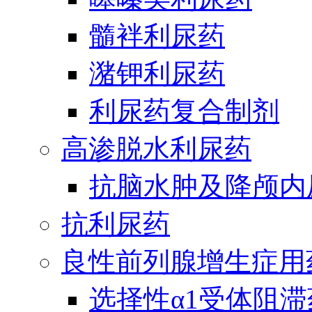
髓袢利尿药
潴钾利尿药
利尿药复合制剂
高渗脱水利尿药
抗脑水肿及降颅内
抗利尿药
良性前列腺增生症用
选择性α1受体阻滞