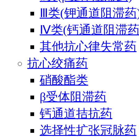
Ⅲ类(钾通道阻滞药
Ⅳ类(钙通道阻滞药
其他抗心律失常药
抗心绞痛药
硝酸酯类
β受体阻滞药
钙通道拮抗药
选择性扩张冠脉药