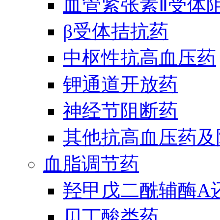
血管紧张素Ⅱ受体
β受体拮抗药
中枢性抗高血压药
钾通道开放药
神经节阻断药
其他抗高血压药及
血脂调节药
羟甲戊二酰辅酶A
贝丁酸类药