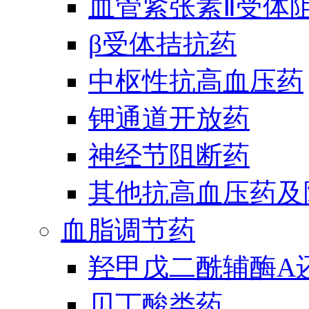
血管紧张素Ⅱ受体
β受体拮抗药
中枢性抗高血压药
钾通道开放药
神经节阻断药
其他抗高血压药及
血脂调节药
羟甲戊二酰辅酶A
贝丁酸类药