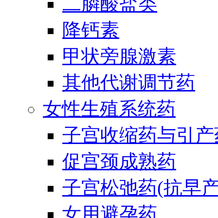
二膦酸盐类
降钙素
甲状旁腺激素
其他代谢调节药
女性生殖系统药
子宫收缩药与引产
促宫颈成熟药
子宫松弛药(抗早产
女用避孕药