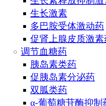
生长素释放抑制激
生长激素
多巴胺受体激动药
促肾上腺皮质激素
调节血糖药
胰岛素类药
促胰岛素分泌药
双胍类药
α-葡萄糖苷酶抑制