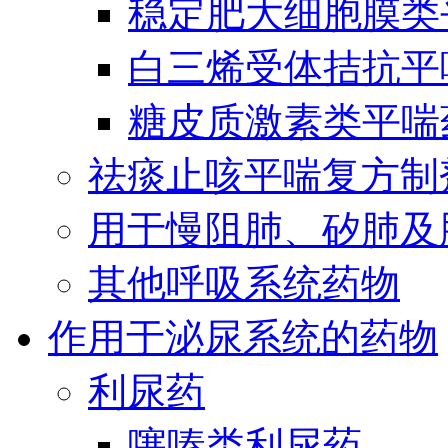
稳定肥大细胞膜类
白三烯受体拮抗平
糖皮质激素类平喘
祛痰止咳平喘复方制
用于慢阻肺、矽肺及
其他呼吸系统药物
作用于泌尿系统的药物
利尿药
噻嗪类利尿药