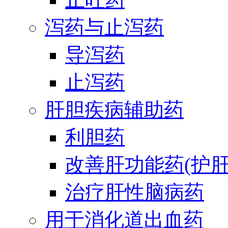
泻药与止泻药
导泻药
止泻药
肝胆疾病辅助药
利胆药
改善肝功能药(护肝
治疗肝性脑病药
用于消化道出血药