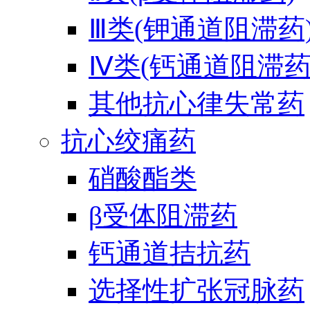
Ⅲ类(钾通道阻滞药
Ⅳ类(钙通道阻滞药
其他抗心律失常药
抗心绞痛药
硝酸酯类
β受体阻滞药
钙通道拮抗药
选择性扩张冠脉药