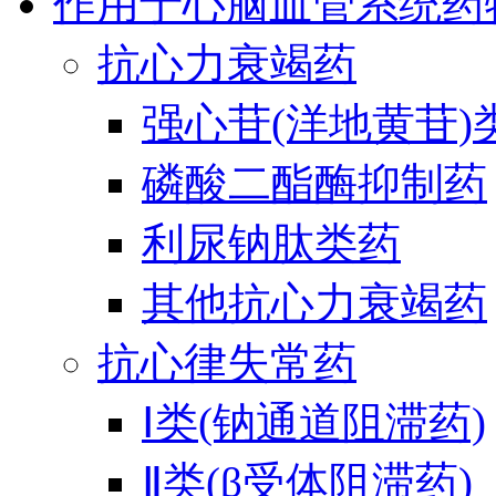
作用于心脑血管系统药
抗心力衰竭药
强心苷(洋地黄苷)
磷酸二酯酶抑制药
利尿钠肽类药
其他抗心力衰竭药
抗心律失常药
Ⅰ类(钠通道阻滞药)
Ⅱ类(β受体阻滞药)