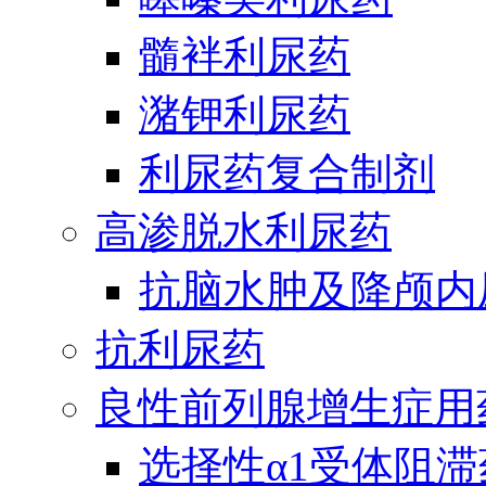
髓袢利尿药
潴钾利尿药
利尿药复合制剂
高渗脱水利尿药
抗脑水肿及降颅内
抗利尿药
良性前列腺增生症用
选择性α1受体阻滞