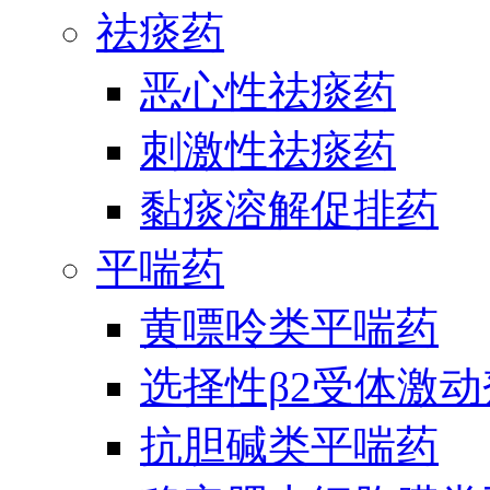
祛痰药
恶心性祛痰药
刺激性祛痰药
黏痰溶解促排药
平喘药
黄嘌呤类平喘药
选择性β2受体激
抗胆碱类平喘药