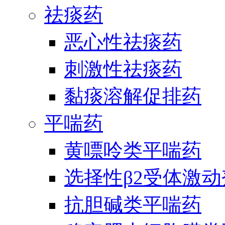
祛痰药
恶心性祛痰药
刺激性祛痰药
黏痰溶解促排药
平喘药
黄嘌呤类平喘药
选择性β2受体激
抗胆碱类平喘药