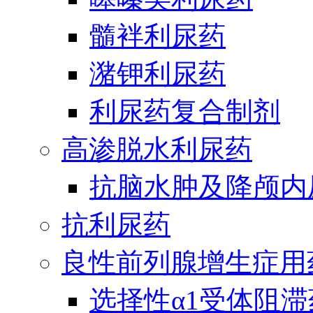
髓袢利尿药
潴钾利尿药
利尿药复合制剂
高渗脱水利尿药
抗脑水肿及降颅内
抗利尿药
良性前列腺增生症用
选择性α1受体阻滞