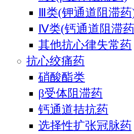
Ⅲ类(钾通道阻滞药
Ⅳ类(钙通道阻滞药
其他抗心律失常药
抗心绞痛药
硝酸酯类
β受体阻滞药
钙通道拮抗药
选择性扩张冠脉药