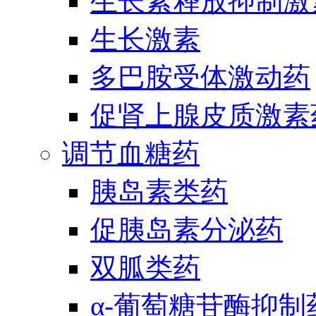
生长素释放抑制激
生长激素
多巴胺受体激动药
促肾上腺皮质激素
调节血糖药
胰岛素类药
促胰岛素分泌药
双胍类药
α-葡萄糖苷酶抑制