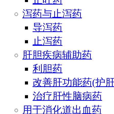
泻药与止泻药
导泻药
止泻药
肝胆疾病辅助药
利胆药
改善肝功能药(护肝
治疗肝性脑病药
用于消化道出血药