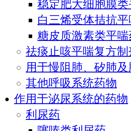
稳定肥大细胞膜类
白三烯受体拮抗平
糖皮质激素类平喘
祛痰止咳平喘复方制
用于慢阻肺、矽肺及
其他呼吸系统药物
作用于泌尿系统的药物
利尿药
噻嗪类利尿药