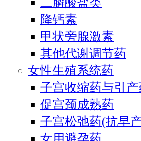
二膦酸盐类
降钙素
甲状旁腺激素
其他代谢调节药
女性生殖系统药
子宫收缩药与引产
促宫颈成熟药
子宫松弛药(抗早产
女用避孕药