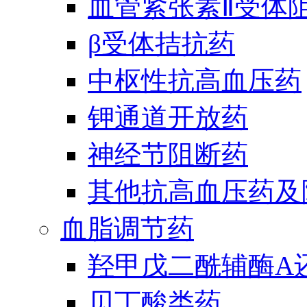
血管紧张素Ⅱ受体
β受体拮抗药
中枢性抗高血压药
钾通道开放药
神经节阻断药
其他抗高血压药及
血脂调节药
羟甲戊二酰辅酶A
贝丁酸类药