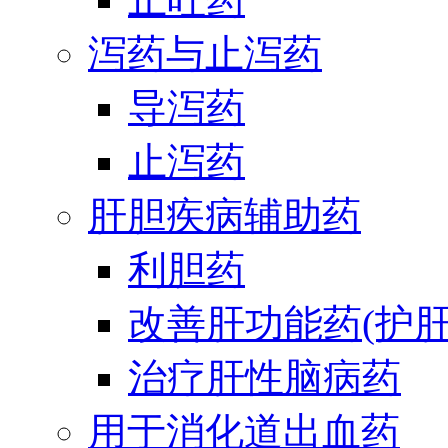
泻药与止泻药
导泻药
止泻药
肝胆疾病辅助药
利胆药
改善肝功能药(护肝
治疗肝性脑病药
用于消化道出血药