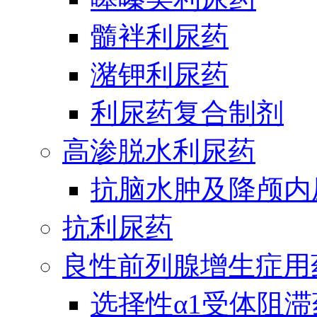
髓袢利尿药
潴钾利尿药
利尿药复合制剂
高渗脱水利尿药
抗脑水肿及降颅内
抗利尿药
良性前列腺增生症用
选择性α1受体阻滞