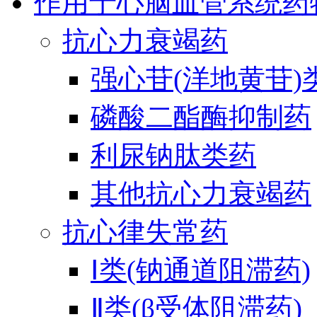
作用于心脑血管系统药
抗心力衰竭药
强心苷(洋地黄苷)
磷酸二酯酶抑制药
利尿钠肽类药
其他抗心力衰竭药
抗心律失常药
Ⅰ类(钠通道阻滞药)
Ⅱ类(β受体阻滞药)