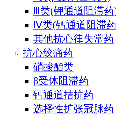
Ⅲ类(钾通道阻滞药
Ⅳ类(钙通道阻滞药
其他抗心律失常药
抗心绞痛药
硝酸酯类
β受体阻滞药
钙通道拮抗药
选择性扩张冠脉药