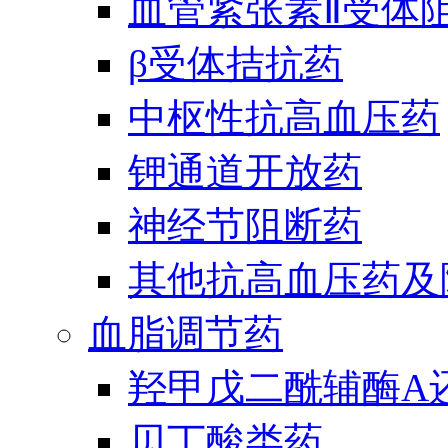
血管紧张素Ⅱ受体
β受体拮抗药
中枢性抗高血压药
钾通道开放药
神经节阻断药
其他抗高血压药及
血脂调节药
羟甲戊二酰辅酶A
贝丁酸类药