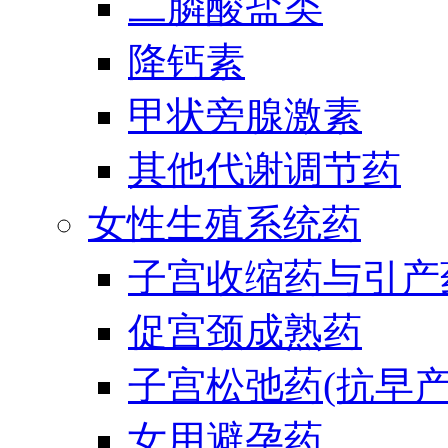
二膦酸盐类
降钙素
甲状旁腺激素
其他代谢调节药
女性生殖系统药
子宫收缩药与引产
促宫颈成熟药
子宫松弛药(抗早产
女用避孕药