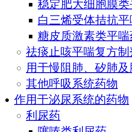
稳定肥大细胞膜类
白三烯受体拮抗平
糖皮质激素类平喘
祛痰止咳平喘复方制
用于慢阻肺、矽肺及
其他呼吸系统药物
作用于泌尿系统的药物
利尿药
噻嗪类利尿药