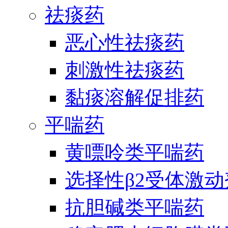
祛痰药
恶心性祛痰药
刺激性祛痰药
黏痰溶解促排药
平喘药
黄嘌呤类平喘药
选择性β2受体激
抗胆碱类平喘药