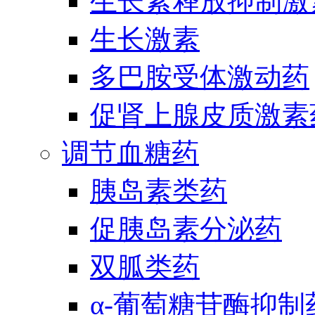
生长素释放抑制激
生长激素
多巴胺受体激动药
促肾上腺皮质激素
调节血糖药
胰岛素类药
促胰岛素分泌药
双胍类药
α-葡萄糖苷酶抑制