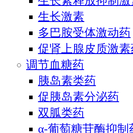
生长素释放抑制激
生长激素
多巴胺受体激动药
促肾上腺皮质激素
调节血糖药
胰岛素类药
促胰岛素分泌药
双胍类药
α-葡萄糖苷酶抑制