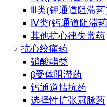
Ⅲ类(钾通道阻滞药
Ⅳ类(钙通道阻滞药
其他抗心律失常药
抗心绞痛药
硝酸酯类
β受体阻滞药
钙通道拮抗药
选择性扩张冠脉药