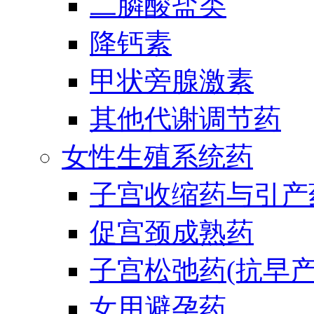
二膦酸盐类
降钙素
甲状旁腺激素
其他代谢调节药
女性生殖系统药
子宫收缩药与引产
促宫颈成熟药
子宫松弛药(抗早产
女用避孕药