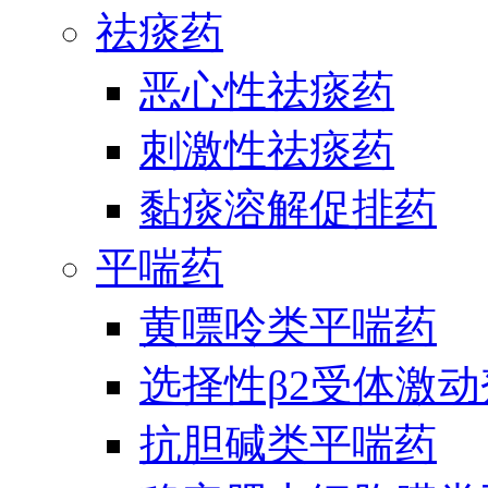
祛痰药
恶心性祛痰药
刺激性祛痰药
黏痰溶解促排药
平喘药
黄嘌呤类平喘药
选择性β2受体激
抗胆碱类平喘药