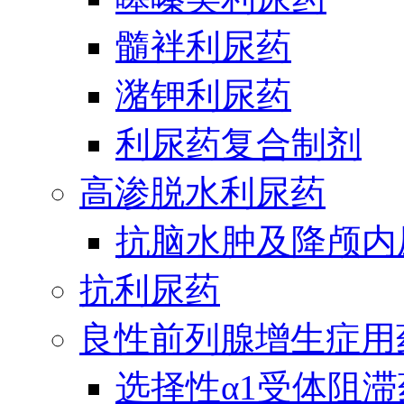
髓袢利尿药
潴钾利尿药
利尿药复合制剂
高渗脱水利尿药
抗脑水肿及降颅内
抗利尿药
良性前列腺增生症用
选择性α1受体阻滞