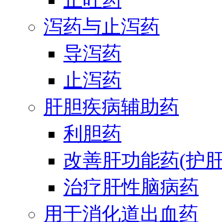
泻药与止泻药
导泻药
止泻药
肝胆疾病辅助药
利胆药
改善肝功能药(护肝
治疗肝性脑病药
用于消化道出血药