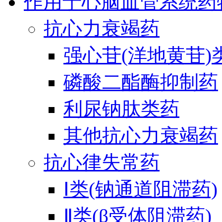
作用于心脑血管系统药
抗心力衰竭药
强心苷(洋地黄苷)
磷酸二酯酶抑制药
利尿钠肽类药
其他抗心力衰竭药
抗心律失常药
Ⅰ类(钠通道阻滞药)
Ⅱ类(β受体阻滞药)