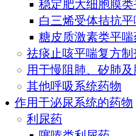
稳定肥大细胞膜类
白三烯受体拮抗平
糖皮质激素类平喘
祛痰止咳平喘复方制
用于慢阻肺、矽肺及
其他呼吸系统药物
作用于泌尿系统的药物
利尿药
噻嗪类利尿药