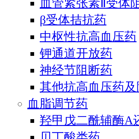
血管紧张素Ⅱ受体
β受体拮抗药
中枢性抗高血压药
钾通道开放药
神经节阻断药
其他抗高血压药及
血脂调节药
羟甲戊二酰辅酶A
贝丁酸类药