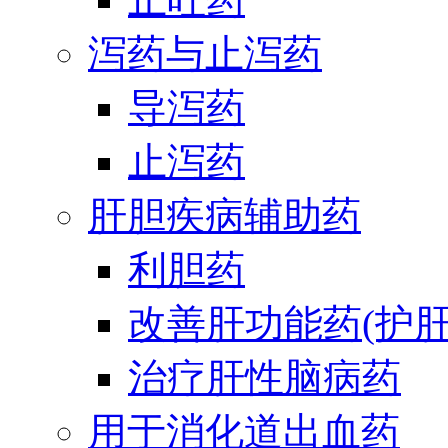
泻药与止泻药
导泻药
止泻药
肝胆疾病辅助药
利胆药
改善肝功能药(护肝
治疗肝性脑病药
用于消化道出血药