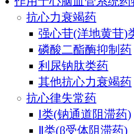
作用于心脑血管系统药
抗心力衰竭药
强心苷(洋地黄苷)
磷酸二酯酶抑制药
利尿钠肽类药
其他抗心力衰竭药
抗心律失常药
Ⅰ类(钠通道阻滞药)
Ⅱ类(β受体阻滞药)