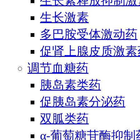
生长素释放抑制激
生长激素
多巴胺受体激动药
促肾上腺皮质激素
调节血糖药
胰岛素类药
促胰岛素分泌药
双胍类药
α-葡萄糖苷酶抑制