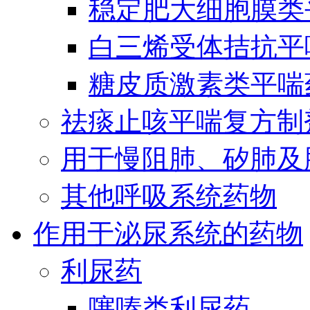
稳定肥大细胞膜类
白三烯受体拮抗平
糖皮质激素类平喘
祛痰止咳平喘复方制
用于慢阻肺、矽肺及
其他呼吸系统药物
作用于泌尿系统的药物
利尿药
噻嗪类利尿药