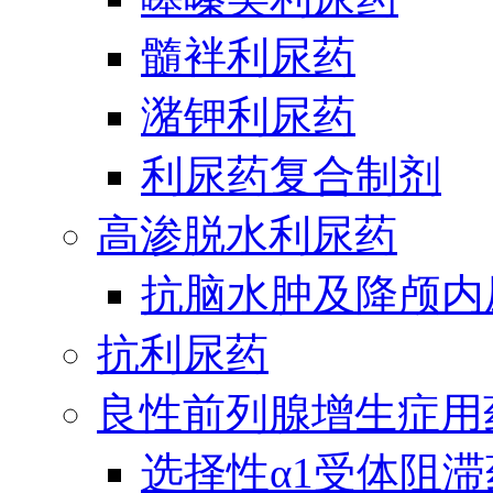
髓袢利尿药
潴钾利尿药
利尿药复合制剂
高渗脱水利尿药
抗脑水肿及降颅内
抗利尿药
良性前列腺增生症用
选择性α1受体阻滞