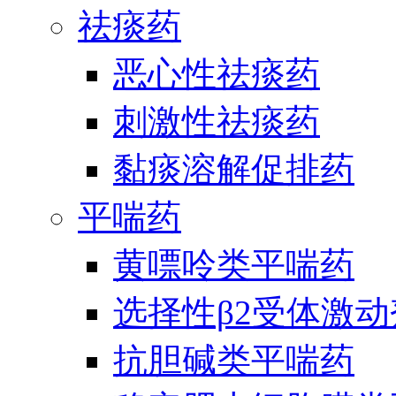
祛痰药
恶心性祛痰药
刺激性祛痰药
黏痰溶解促排药
平喘药
黄嘌呤类平喘药
选择性β2受体激
抗胆碱类平喘药