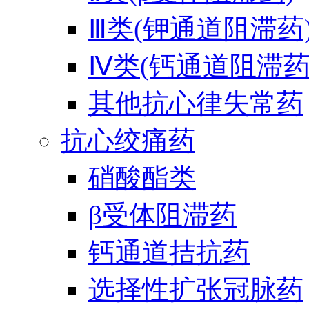
Ⅲ类(钾通道阻滞药
Ⅳ类(钙通道阻滞药
其他抗心律失常药
抗心绞痛药
硝酸酯类
β受体阻滞药
钙通道拮抗药
选择性扩张冠脉药