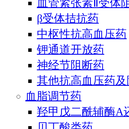
血管紧张素Ⅱ受体
β受体拮抗药
中枢性抗高血压药
钾通道开放药
神经节阻断药
其他抗高血压药及
血脂调节药
羟甲戊二酰辅酶A
贝丁酸类药