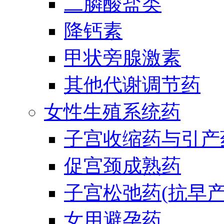
二膦酸盐类
降钙素
甲状旁腺激素
其他代谢调节药
女性生殖系统药
子宫收缩药与引产
促宫颈成熟药
子宫松弛药(抗早产
女用避孕药