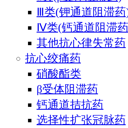
Ⅲ类(钾通道阻滞药
Ⅳ类(钙通道阻滞药
其他抗心律失常药
抗心绞痛药
硝酸酯类
β受体阻滞药
钙通道拮抗药
选择性扩张冠脉药