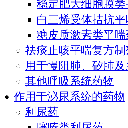
稳定肥大细胞膜类
白三烯受体拮抗平
糖皮质激素类平喘
祛痰止咳平喘复方制
用于慢阻肺、矽肺及
其他呼吸系统药物
作用于泌尿系统的药物
利尿药
噻嗪类利尿药