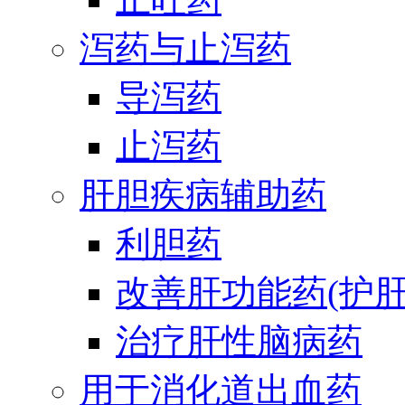
泻药与止泻药
导泻药
止泻药
肝胆疾病辅助药
利胆药
改善肝功能药(护肝
治疗肝性脑病药
用于消化道出血药