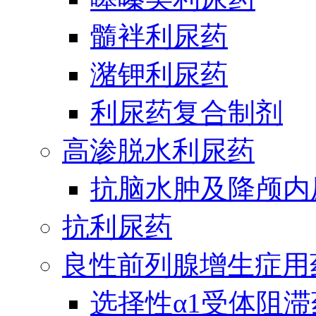
髓袢利尿药
潴钾利尿药
利尿药复合制剂
高渗脱水利尿药
抗脑水肿及降颅内
抗利尿药
良性前列腺增生症用
选择性α1受体阻滞