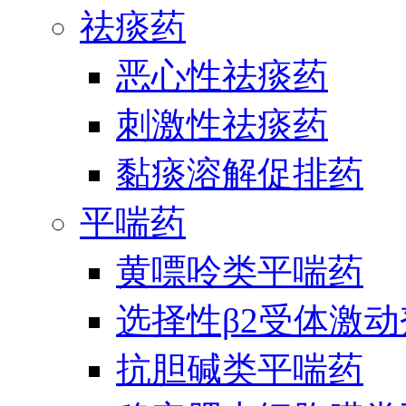
祛痰药
恶心性祛痰药
刺激性祛痰药
黏痰溶解促排药
平喘药
黄嘌呤类平喘药
选择性β2受体激
抗胆碱类平喘药