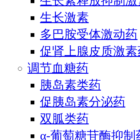
生长素释放抑制激
生长激素
多巴胺受体激动药
促肾上腺皮质激素
调节血糖药
胰岛素类药
促胰岛素分泌药
双胍类药
α-葡萄糖苷酶抑制