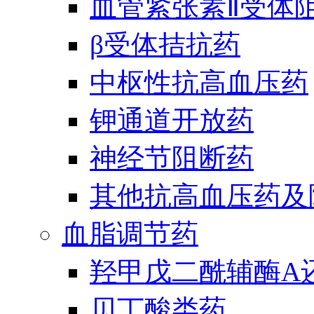
血管紧张素Ⅱ受体
β受体拮抗药
中枢性抗高血压药
钾通道开放药
神经节阻断药
其他抗高血压药及
血脂调节药
羟甲戊二酰辅酶A
贝丁酸类药