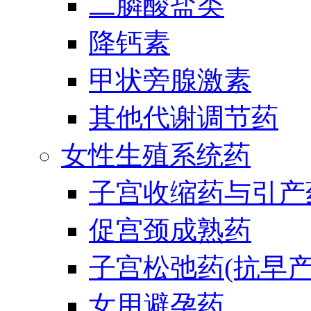
二膦酸盐类
降钙素
甲状旁腺激素
其他代谢调节药
女性生殖系统药
子宫收缩药与引产
促宫颈成熟药
子宫松弛药(抗早产
女用避孕药