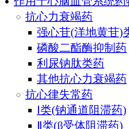
作用于心脑血管系统药
抗心力衰竭药
强心苷(洋地黄苷)
磷酸二酯酶抑制药
利尿钠肽类药
其他抗心力衰竭药
抗心律失常药
Ⅰ类(钠通道阻滞药)
Ⅱ类(β受体阻滞药)