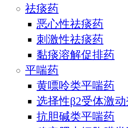
祛痰药
恶心性祛痰药
刺激性祛痰药
黏痰溶解促排药
平喘药
黄嘌呤类平喘药
选择性β2受体激
抗胆碱类平喘药