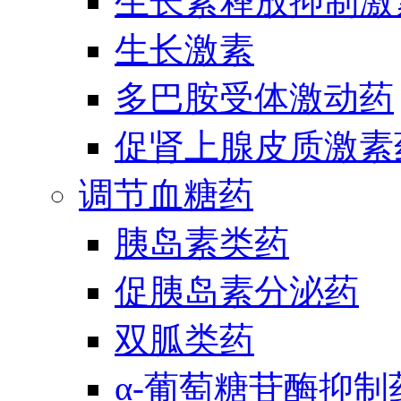
生长素释放抑制激
生长激素
多巴胺受体激动药
促肾上腺皮质激素
调节血糖药
胰岛素类药
促胰岛素分泌药
双胍类药
α-葡萄糖苷酶抑制