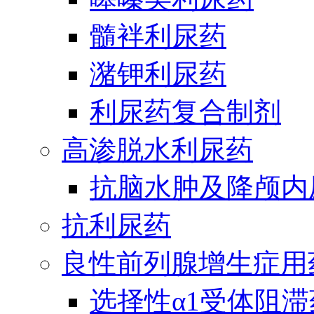
髓袢利尿药
潴钾利尿药
利尿药复合制剂
高渗脱水利尿药
抗脑水肿及降颅内
抗利尿药
良性前列腺增生症用
选择性α1受体阻滞