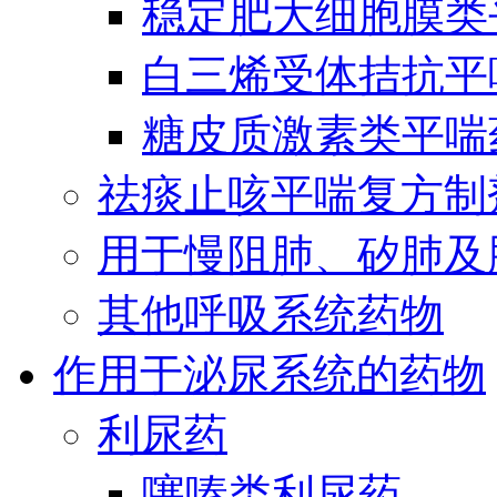
稳定肥大细胞膜类
白三烯受体拮抗平
糖皮质激素类平喘
祛痰止咳平喘复方制
用于慢阻肺、矽肺及
其他呼吸系统药物
作用于泌尿系统的药物
利尿药
噻嗪类利尿药