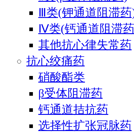
Ⅲ类(钾通道阻滞药
Ⅳ类(钙通道阻滞药
其他抗心律失常药
抗心绞痛药
硝酸酯类
β受体阻滞药
钙通道拮抗药
选择性扩张冠脉药