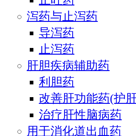
泻药与止泻药
导泻药
止泻药
肝胆疾病辅助药
利胆药
改善肝功能药(护肝
治疗肝性脑病药
用于消化道出血药