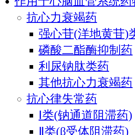
作用于心脑血管系统药
抗心力衰竭药
强心苷(洋地黄苷)
磷酸二酯酶抑制药
利尿钠肽类药
其他抗心力衰竭药
抗心律失常药
Ⅰ类(钠通道阻滞药)
Ⅱ类(β受体阻滞药)