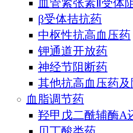
血管紧张素Ⅱ受体
β受体拮抗药
中枢性抗高血压药
钾通道开放药
神经节阻断药
其他抗高血压药及
血脂调节药
羟甲戊二酰辅酶A
贝丁酸类药