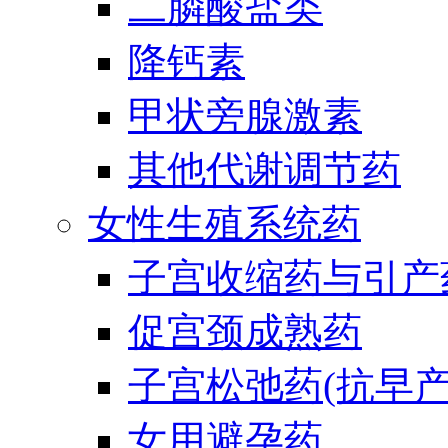
二膦酸盐类
降钙素
甲状旁腺激素
其他代谢调节药
女性生殖系统药
子宫收缩药与引产
促宫颈成熟药
子宫松弛药(抗早产
女用避孕药