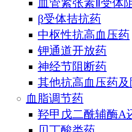
血管紧张素Ⅱ受体
β受体拮抗药
中枢性抗高血压药
钾通道开放药
神经节阻断药
其他抗高血压药及
血脂调节药
羟甲戊二酰辅酶A
贝丁酸类药