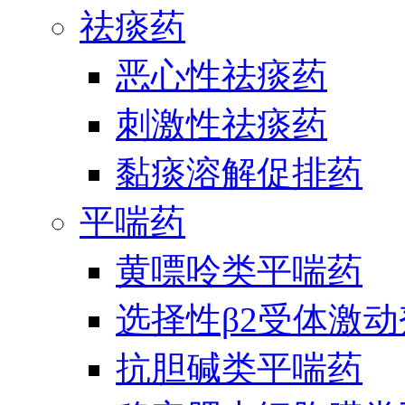
祛痰药
恶心性祛痰药
刺激性祛痰药
黏痰溶解促排药
平喘药
黄嘌呤类平喘药
选择性β2受体激
抗胆碱类平喘药