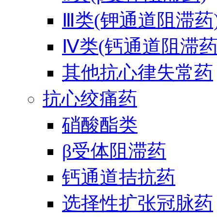
Ⅲ类(钾通道阻滞药
Ⅳ类(钙通道阻滞药
其他抗心律失常药
抗心绞痛药
硝酸酯类
β受体阻滞药
钙通道拮抗药
选择性扩张冠脉药