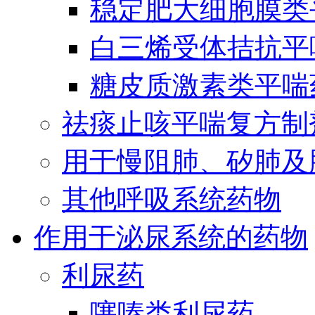
稳定肥大细胞膜类
白三烯受体拮抗平
糖皮质激素类平喘
祛痰止咳平喘复方制
用于慢阻肺、矽肺及
其他呼吸系统药物
作用于泌尿系统的药物
利尿药
噻嗪类利尿药