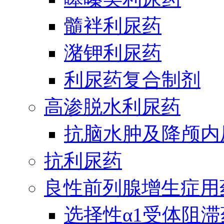
髓袢利尿药
潴钾利尿药
利尿药复合制剂
高渗脱水利尿药
抗脑水肿及降颅内
抗利尿药
良性前列腺增生症用
选择性α1受体阻滞