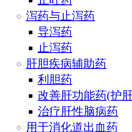
泻药与止泻药
导泻药
止泻药
肝胆疾病辅助药
利胆药
改善肝功能药(护肝
治疗肝性脑病药
用于消化道出血药