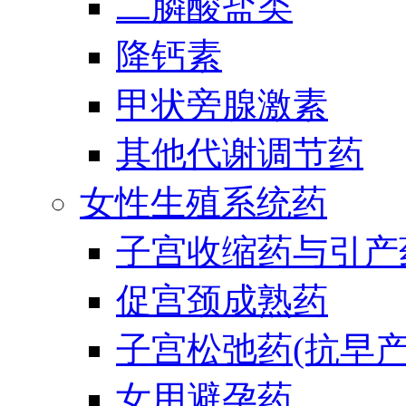
二膦酸盐类
降钙素
甲状旁腺激素
其他代谢调节药
女性生殖系统药
子宫收缩药与引产
促宫颈成熟药
子宫松弛药(抗早产
女用避孕药