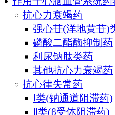
作用于心脑血管系统药
抗心力衰竭药
强心苷(洋地黄苷)
磷酸二酯酶抑制药
利尿钠肽类药
其他抗心力衰竭药
抗心律失常药
Ⅰ类(钠通道阻滞药)
Ⅱ类(β受体阻滞药)