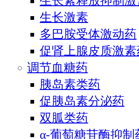
生长素释放抑制激
生长激素
多巴胺受体激动药
促肾上腺皮质激素
调节血糖药
胰岛素类药
促胰岛素分泌药
双胍类药
α-葡萄糖苷酶抑制