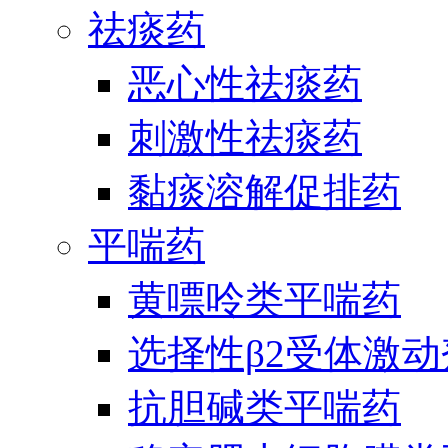
祛痰药
恶心性祛痰药
刺激性祛痰药
黏痰溶解促排药
平喘药
黄嘌呤类平喘药
选择性β2受体激
抗胆碱类平喘药