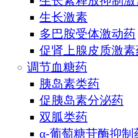
生长素释放抑制激
生长激素
多巴胺受体激动药
促肾上腺皮质激素
调节血糖药
胰岛素类药
促胰岛素分泌药
双胍类药
α-葡萄糖苷酶抑制