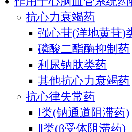
作用于心脑血管系统药
抗心力衰竭药
强心苷(洋地黄苷)
磷酸二酯酶抑制药
利尿钠肽类药
其他抗心力衰竭药
抗心律失常药
Ⅰ类(钠通道阻滞药)
Ⅱ类(β受体阻滞药)