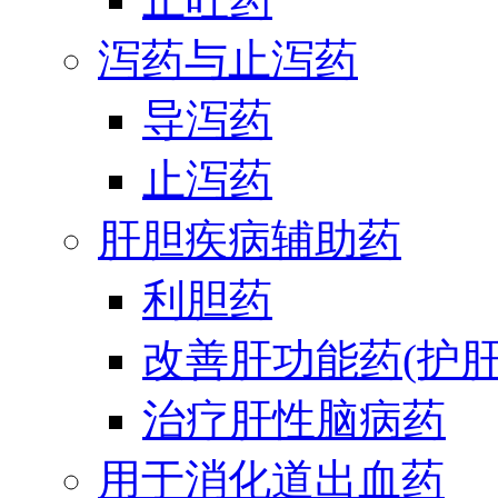
泻药与止泻药
导泻药
止泻药
肝胆疾病辅助药
利胆药
改善肝功能药(护肝
治疗肝性脑病药
用于消化道出血药