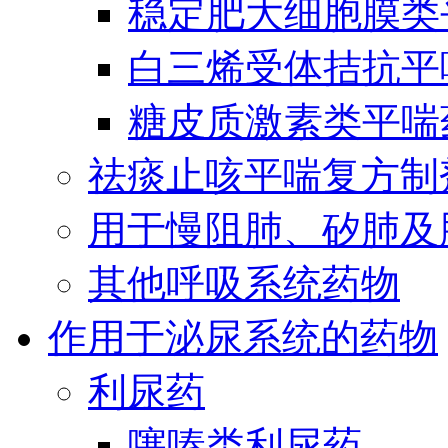
稳定肥大细胞膜类
白三烯受体拮抗平
糖皮质激素类平喘
祛痰止咳平喘复方制
用于慢阻肺、矽肺及
其他呼吸系统药物
作用于泌尿系统的药物
利尿药
噻嗪类利尿药