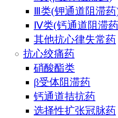
Ⅲ类(钾通道阻滞药
Ⅳ类(钙通道阻滞药
其他抗心律失常药
抗心绞痛药
硝酸酯类
β受体阻滞药
钙通道拮抗药
选择性扩张冠脉药