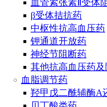
血管紧张素Ⅱ受体
β受体拮抗药
中枢性抗高血压药
钾通道开放药
神经节阻断药
其他抗高血压药及
血脂调节药
羟甲戊二酰辅酶A
贝丁酸类药