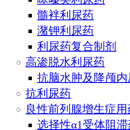
髓袢利尿药
潴钾利尿药
利尿药复合制剂
高渗脱水利尿药
抗脑水肿及降颅内
抗利尿药
良性前列腺增生症用
选择性α1受体阻滞