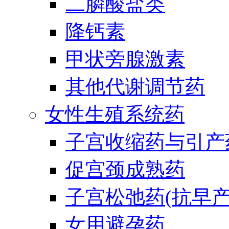
二膦酸盐类
降钙素
甲状旁腺激素
其他代谢调节药
女性生殖系统药
子宫收缩药与引产
促宫颈成熟药
子宫松弛药(抗早产
女用避孕药