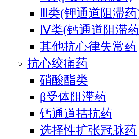
Ⅲ类(钾通道阻滞药
Ⅳ类(钙通道阻滞药
其他抗心律失常药
抗心绞痛药
硝酸酯类
β受体阻滞药
钙通道拮抗药
选择性扩张冠脉药