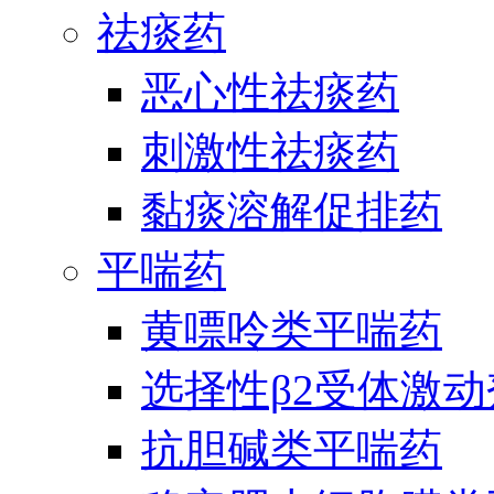
祛痰药
恶心性祛痰药
刺激性祛痰药
黏痰溶解促排药
平喘药
黄嘌呤类平喘药
选择性β2受体激
抗胆碱类平喘药