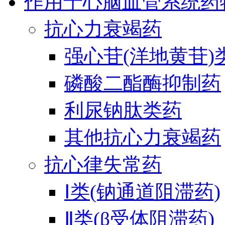
作用于心脑血管系统药
抗心力衰竭药
强心苷(洋地黄苷)
磷酸二酯酶抑制药
利尿钠肽类药
其他抗心力衰竭药
抗心律失常药
Ⅰ类(钠通道阻滞药)
Ⅱ类(β受体阻滞药)