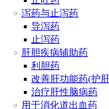
泻药与止泻药
导泻药
止泻药
肝胆疾病辅助药
利胆药
改善肝功能药(护肝
治疗肝性脑病药
用于消化道出血药