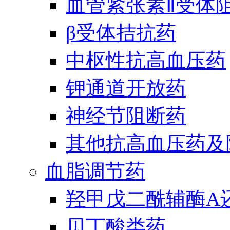
血管紧张素Ⅱ受体
β受体拮抗药
中枢性抗高血压药
钾通道开放药
神经节阻断药
其他抗高血压药及
血脂调节药
羟甲戊二酰辅酶A
贝丁酸类药