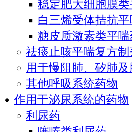
稳定肥大细胞膜类
白三烯受体拮抗平
糖皮质激素类平喘
祛痰止咳平喘复方制
用于慢阻肺、矽肺及
其他呼吸系统药物
作用于泌尿系统的药物
利尿药
噻嗪类利尿药