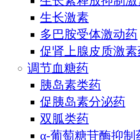
生长素释放抑制激
生长激素
多巴胺受体激动药
促肾上腺皮质激素
调节血糖药
胰岛素类药
促胰岛素分泌药
双胍类药
α-葡萄糖苷酶抑制