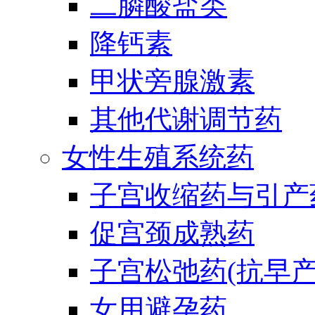
二膦酸盐类
降钙素
甲状旁腺激素
其他代谢调节药
女性生殖系统药
子宫收缩药与引产
促宫颈成熟药
子宫松弛药(抗早产
女用避孕药