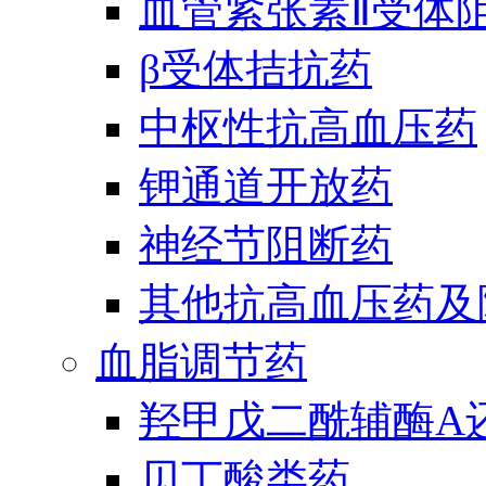
血管紧张素Ⅱ受体
β受体拮抗药
中枢性抗高血压药
钾通道开放药
神经节阻断药
其他抗高血压药及
血脂调节药
羟甲戊二酰辅酶A
贝丁酸类药