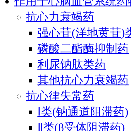
作用于心脑血管系统药
抗心力衰竭药
强心苷(洋地黄苷)
磷酸二酯酶抑制药
利尿钠肽类药
其他抗心力衰竭药
抗心律失常药
Ⅰ类(钠通道阻滞药)
Ⅱ类(β受体阻滞药)