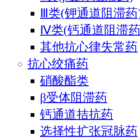
Ⅲ类(钾通道阻滞药
Ⅳ类(钙通道阻滞药
其他抗心律失常药
抗心绞痛药
硝酸酯类
β受体阻滞药
钙通道拮抗药
选择性扩张冠脉药