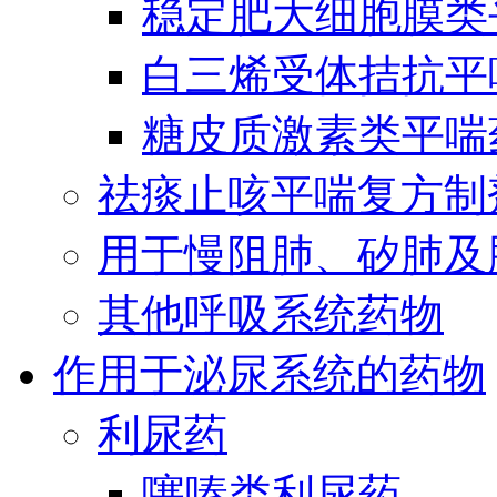
稳定肥大细胞膜类
白三烯受体拮抗平
糖皮质激素类平喘
祛痰止咳平喘复方制
用于慢阻肺、矽肺及
其他呼吸系统药物
作用于泌尿系统的药物
利尿药
噻嗪类利尿药