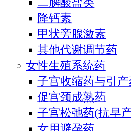
二膦酸盐类
降钙素
甲状旁腺激素
其他代谢调节药
女性生殖系统药
子宫收缩药与引产
促宫颈成熟药
子宫松弛药(抗早产
女用避孕药