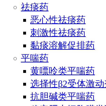
祛痰药
恶心性祛痰药
刺激性祛痰药
黏痰溶解促排药
平喘药
黄嘌呤类平喘药
选择性β2受体激
抗胆碱类平喘药