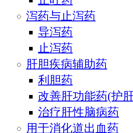
泻药与止泻药
导泻药
止泻药
肝胆疾病辅助药
利胆药
改善肝功能药(护肝
治疗肝性脑病药
用于消化道出血药