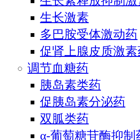
生长素释放抑制激
生长激素
多巴胺受体激动药
促肾上腺皮质激素
调节血糖药
胰岛素类药
促胰岛素分泌药
双胍类药
α-葡萄糖苷酶抑制