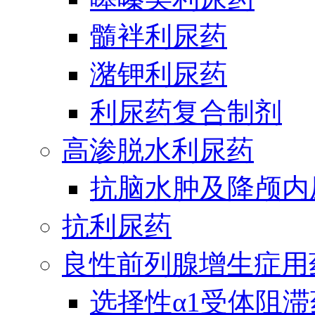
髓袢利尿药
潴钾利尿药
利尿药复合制剂
高渗脱水利尿药
抗脑水肿及降颅内
抗利尿药
良性前列腺增生症用
选择性α1受体阻滞