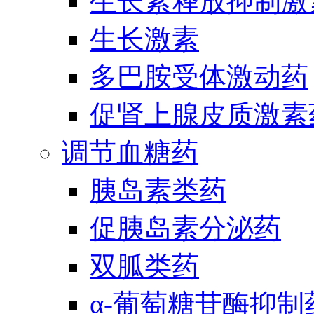
生长素释放抑制激
生长激素
多巴胺受体激动药
促肾上腺皮质激素
调节血糖药
胰岛素类药
促胰岛素分泌药
双胍类药
α-葡萄糖苷酶抑制