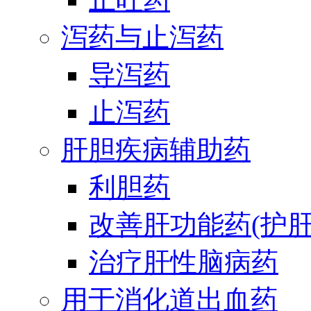
泻药与止泻药
导泻药
止泻药
肝胆疾病辅助药
利胆药
改善肝功能药(护肝
治疗肝性脑病药
用于消化道出血药