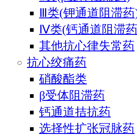
Ⅲ类(钾通道阻滞药
Ⅳ类(钙通道阻滞药
其他抗心律失常药
抗心绞痛药
硝酸酯类
β受体阻滞药
钙通道拮抗药
选择性扩张冠脉药