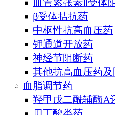
血管紧张素Ⅱ受体
β受体拮抗药
中枢性抗高血压药
钾通道开放药
神经节阻断药
其他抗高血压药及
血脂调节药
羟甲戊二酰辅酶A
贝丁酸类药