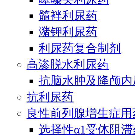
髓袢利尿药
潴钾利尿药
利尿药复合制剂
高渗脱水利尿药
抗脑水肿及降颅内
抗利尿药
良性前列腺增生症用
选择性α1受体阻滞