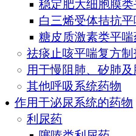
稳定肥大细胞膜类
白三烯受体拮抗平
糖皮质激素类平喘
祛痰止咳平喘复方制
用于慢阻肺、矽肺及
其他呼吸系统药物
作用于泌尿系统的药物
利尿药
噻嗪类利尿药