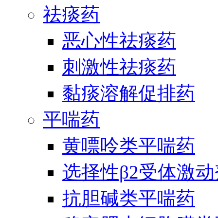
祛痰药
恶心性祛痰药
刺激性祛痰药
黏痰溶解促排药
平喘药
黄嘌呤类平喘药
选择性β2受体激
抗胆碱类平喘药