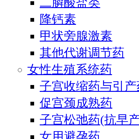
二膦酸盐类
降钙素
甲状旁腺激素
其他代谢调节药
女性生殖系统药
子宫收缩药与引产
促宫颈成熟药
子宫松弛药(抗早产
女用避孕药