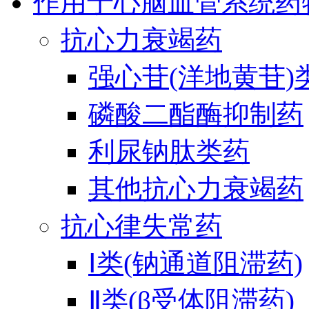
作用于心脑血管系统药
抗心力衰竭药
强心苷(洋地黄苷)
磷酸二酯酶抑制药
利尿钠肽类药
其他抗心力衰竭药
抗心律失常药
Ⅰ类(钠通道阻滞药)
Ⅱ类(β受体阻滞药)